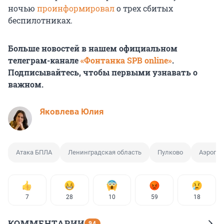
ночью
проинформировал
о трех сбитых
беспилотниках.
Больше новостей в нашем официальном
телеграм-канале
«Фонтанка SPB online»
.
Подписывайтесь, чтобы первыми узнавать о
важном.
Яковлева Юлия
Атака БПЛА
Ленинградская область
Пулково
Аэропор
7
28
10
59
18
КОММЕНТАРИИ
94