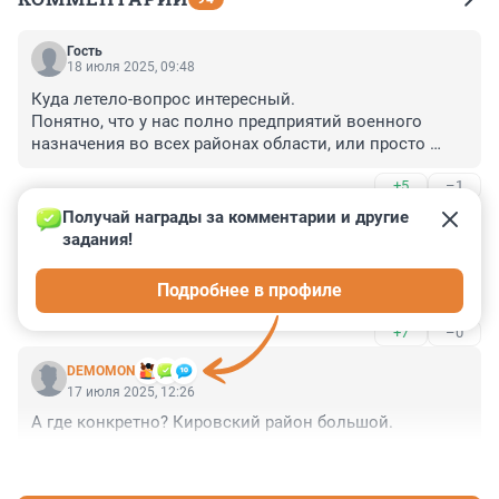
Гость
18 июля 2025, 09:48
Куда летело-вопрос интересный.

Понятно, что у нас полно предприятий военного 
назначения во всех районах области, или просто 
стратегических целей. Хотя бы тот же аммиак на 
+5
–1
птицефермах.

Конечно, кто-то из нас знает то или это предприятие, 
Получай награды за комментарии и другие 
Гость
но явно не все. Ну и хорошо.

17 июля 2025, 22:09
задания!
А вот там, у противника, это знают лучше нас.

Если бьют по ушам мухобойкой - не надо воевать с 
Второй вопрос обывателя-откуда летит. Сдается мне, 
Подробнее в профиле
мухобойкой ...
что не с Украины.
+7
–0
DEMOMON
17 июля 2025, 12:26
А где конкретно? Кировский район большой.
+1
–0