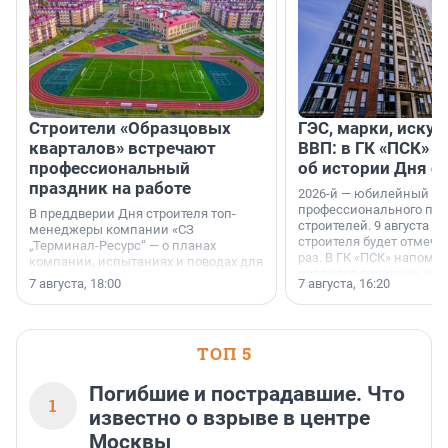
Строители «Образцовых
ГЭС, марки, искус
кварталов» встречают
ВВП: в ГК «ПСК» р
профессиональный
об истории Дня с
праздник на работе
2026-й — юбилейный го
профессионального пр
В преддверии Дня строителя топ-
строителей. 9 августа 2
менеджеры компании «СЗ
строителя будет отмечат
„Терминал-Ресурс“ — о планах
раз. В ГК «ПСК» напомни
компании, испытаниях и поводах для
появился праздник и к
осторожного оптимизма.
7 августа, 18:00
7 августа, 16:20
поменялась роль строит
ТОП 5
Погибшие и пострадавшие. Что
1
известно о взрыве в центре
Москвы