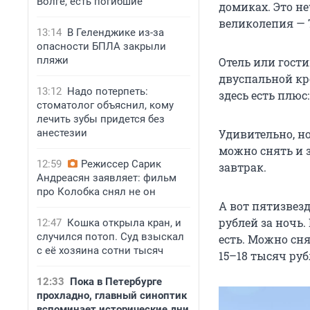
Волге, есть погибшие
домиках. Это н
великолепия — 7
13:14
В Геленджике из-за
опасности БПЛА закрыли
пляжи
Отель или гости
двуспальной кр
13:12
Надо потерпеть:
здесь есть плюс
стоматолог объяснил, кому
лечить зубы придется без
анестезии
Удивительно, н
можно снять и з
12:59
Режиссер Сарик
завтрак.
Андреасян заявляет: фильм
про Колобка снял не он
А вот пятизвез
рублей за ночь.
12:47
Кошка открыла кран, и
случился потоп. Суд взыскал
есть. Можно сня
с её хозяина сотни тысяч
15–18 тысяч
руб
12:33
Пока в Петербурге
прохладно, главный синоптик
вспоминает исторические дни