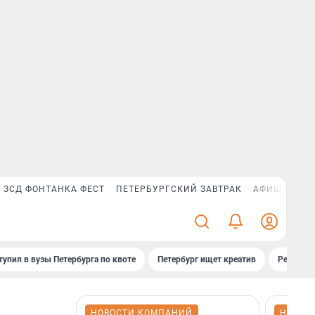
ЗСД ФОНТАНКА ФЕСТ
ПЕТЕРБУРГСКИЙ ЗАВТРАК
АФИША PLUS
тупил в вузы Петербурга по квоте
Петербург ищет креатив
Рейтинги
НОВОСТИ КОМПАНИЙ
НОВОС