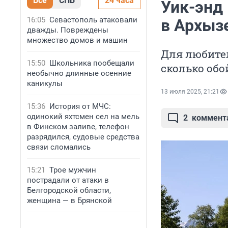
Все
СПБ
24 часа
Уик-энд 
16:05
Севастополь атаковали
в Архызе
дважды. Повреждены
множество домов и машин
Для любител
15:50
Школьника пообещали
сколько обо
необычно длинные осенние
каникулы
13 июля 2025, 21:21
15:36
История от МЧС:
одинокий яхтсмен сел на мель
2
коммент
в Финском заливе, телефон
разрядился, судовые средства
связи сломались
15:21
Трое мужчин
пострадали от атаки в
Белгородской области,
женщина — в Брянской