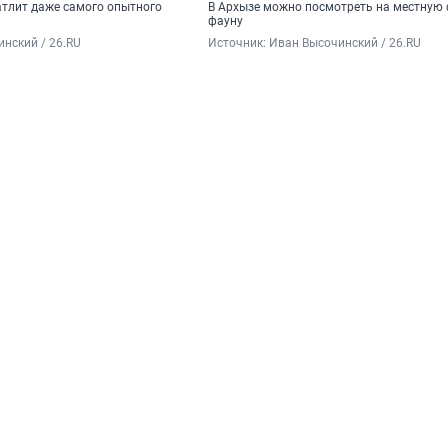
тлит даже самого опытного
В Архызе можно посмотреть на местную 
фауну
нский / 26.RU
Источник: 
Иван Высочинский / 26.RU