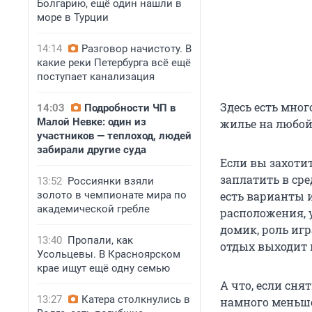
Болгарию, ещё один нашли в
море в Турции
14:14
Разговор начистоту. В
какие реки Петербурга всё ещё
поступает канализация
Здесь есть мног
14:03
Подробности ЧП в
Малой Невке: один из
жилье на любой
участников — теплоход, людей
забирали другие суда
Если вы захотит
заплатить в сре
13:52
Россиянки взяли
золото в чемпионате мира по
есть варианты 
академической гребле
расположения, 
домик, роль иг
13:40
Пропали, как
отдых выходит 
Усольцевы. В Красноярском
крае ищут ещё одну семью
А что, если снят
13:27
Катера столкнулись в
намного меньше