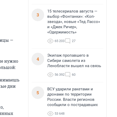
15 телесериалов августа —
3
выбор «Фонтанки»: «Коп-
звезда», новые «Тед Лассо»
и «Джек Ричер»,
«Одержимость»
ницы —
65 203
27
Экипаж пропавшего в
4
Сибири самолета из
ие нужно
Ленобласти вышел на связь
большой:
56 392
60
 снимаешь
ные дни
ВСУ ударили ракетами и
5
дронами по территории
России. Власти регионов
сообщили о пострадавших
о,
вянных
53 648