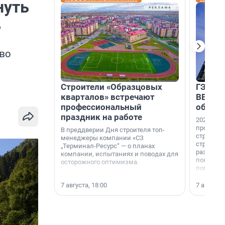
нуть
ь
во
Строители «Образцовых
ГЭС, м
кварталов» встречают
ВВП: в
профессиональный
об ист
праздник на работе
2026-й —
професси
В преддверии Дня строителя топ-
строителе
менеджеры компании «СЗ
строителя
„Терминал-Ресурс“ — о планах
раз. В ГК
компании, испытаниях и поводах для
появился
осторожного оптимизма.
поменяла
7 августа, 18:00
7 августа,