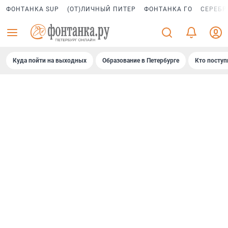
ФОНТАНКА SUP
(ОТ)ЛИЧНЫЙ ПИТЕР
ФОНТАНКА ГО
СЕРЕБР
Куда пойти на выходных
Образование в Петербурге
Кто поступ