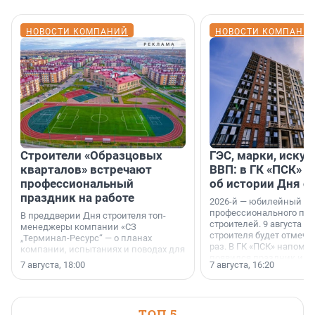
НОВОСТИ КОМПАНИЙ
НОВОСТИ КОМПАНИ
Строители «Образцовых
ГЭС, марки, искус
кварталов» встречают
ВВП: в ГК «ПСК» р
профессиональный
об истории Дня с
праздник на работе
2026-й — юбилейный го
профессионального пр
В преддверии Дня строителя топ-
строителей. 9 августа 2
менеджеры компании «СЗ
строителя будет отмечат
„Терминал-Ресурс“ — о планах
раз. В ГК «ПСК» напомни
компании, испытаниях и поводах для
появился праздник и к
осторожного оптимизма.
7 августа, 18:00
7 августа, 16:20
поменялась роль строит
ТОП 5