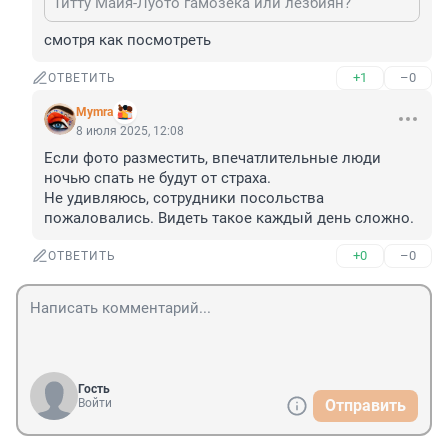
Титту Майя-Луото гамозека или лезбиян?
смотря как посмотреть
+1
–0
ОТВЕТИТЬ
Mymra
8 июля 2025, 12:08
Если фото разместить, впечатлительные люди 
ночью спать не будут от страха. 

Не удивляюсь, сотрудники посольства 
пожаловались. Видеть такое каждый день сложно.
+0
–0
ОТВЕТИТЬ
Гость
Войти
Отправить