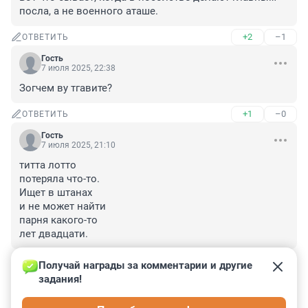
посла, а не военного аташе.
+2
–1
ОТВЕТИТЬ
Гость
7 июля 2025, 22:38
Зогчем ву тгавите?
+1
–0
ОТВЕТИТЬ
Гость
7 июля 2025, 21:10
титта лотто

потеряла что-то.

Ищет в штанах

и не может найти

парня какого-то

лет двадцати.
+0
–0
ОТВЕТИТЬ
Получай награды за комментарии и другие 
задания!
Гость
7 июля 2025, 21:02