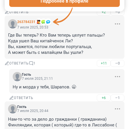
Подробнее в профиле
Свободу Титту Майе-Луото-Деточкину!
+2
–0
ОТВЕТИТЬ
263784231
7 июля 2025, 20:53
Где Вы теперь? Кто Вам теперь целует пальцы?

Куда ушел Ваш китайченок Ли?

Вы, кажется, потом любили португальца,

А может быть с малайцем Вы ушли?
+11
–0
ОТВЕТИТЬ
1
Гость
7 июля 2025, 21:11
Ну и морда у тебя, Шарапов. 🥱
+6
–1
ОТВЕТИТЬ
Гость
7 июля 2025, 20:44
Нам-то что за дело до гражданки ( гражданина) 
Финляндии, которая ( который) где-то в Лиссабоне ( 