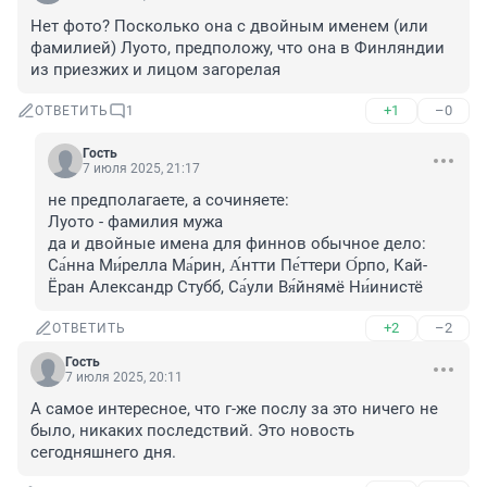
Нет фото? Посколько она с двойным именем (или 
фамилией) Луото, предположу, что она в Финляндии 
из приезжих и лицом загорелая
+1
–0
ОТВЕТИТЬ
1
Гость
7 июля 2025, 21:17
не предполагаете, а сочиняете: 

Луото - фамилия мужа

да и двойные имена для финнов обычное дело: 
Са́нна Ми́релла Ма́рин, А́нтти Пе́ттери О́рпо, Кай-
Ёран Александр Стубб, Са́ули Вя́йнямё Ни́инистё
+2
–2
ОТВЕТИТЬ
Гость
7 июля 2025, 20:11
А самое интересное, что г-же послу за это ничего не 
было, никаких последствий. Это новость 
сегодняшнего дня.