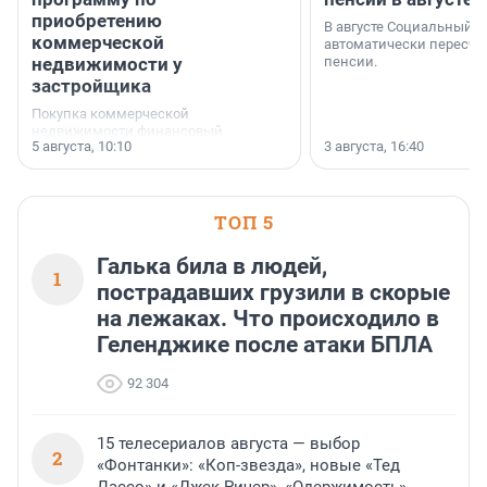
приобретению
В августе Социальный 
коммерческой
автоматически пересчи
недвижимости у
пенсии.
застройщика
Покупка коммерческой
недвижимости финансовый
5 августа, 10:10
3 августа, 16:40
инструмент, доступный для многих
предпринимателей. Будь то новый
офис, склад, торговое помещение
или готовый арендный бизнес —
успех сделки зависит от правильного
ТОП 5
выбора объекта и грамотного
финансирования.
Галька била в людей,
1
пострадавших грузили в скорые
на лежаках. Что происходило в
Геленджике после атаки БПЛА
92 304
15 телесериалов августа — выбор
2
«Фонтанки»: «Коп-звезда», новые «Тед