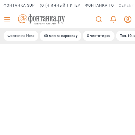
ФОНТАНКА SUP
(ОТ)ЛИЧНЫЙ ПИТЕР
ФОНТАНКА ГО
СЕРЕБР
Фонтан на Неве
40 млн за парковку
О чистоте рек
Топ-10, 