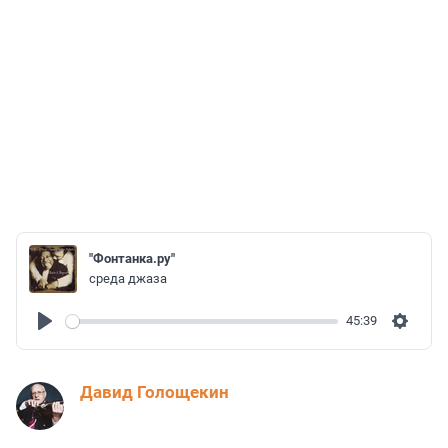
"Фонтанка.ру"
среда джаза
45:39
Play
Settin
Давид Голощекин