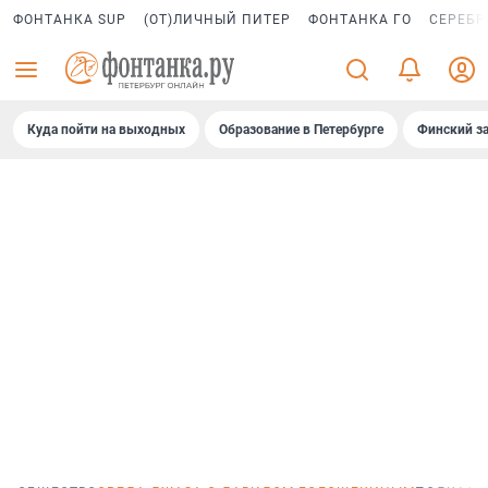
ФОНТАНКА SUP
(ОТ)ЛИЧНЫЙ ПИТЕР
ФОНТАНКА ГО
СЕРЕБР
Куда пойти на выходных
Образование в Петербурге
Финский за