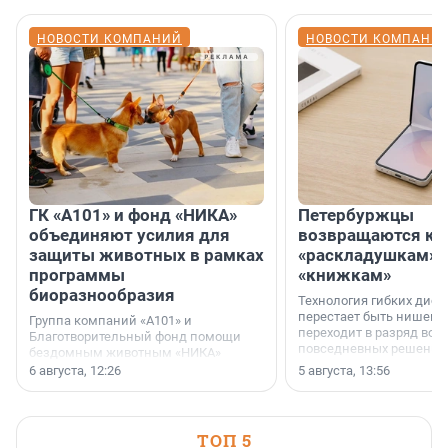
НОВОСТИ КОМПАНИЙ
НОВОСТИ КОМПАНИ
ГК «А101» и фонд «НИКА»
Петербуржцы
объединяют усилия для
возвращаются к
защиты животных в рамках
«раскладушкам» 
программы
«книжкам»
биоразнообразия
Технология гибких дисп
перестает быть нишевы
Группа компаний «А101» и
переходит в разряд вос
Благотворительный фонд помощи
повседневных решений
бездомным животным «НИКА»
заключили соглашение о
6 августа, 12:26
5 августа, 13:56
стратегическом сотрудничестве.
ТОП 5