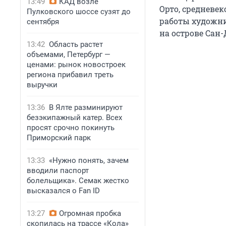
13:49
КАД возле
Орто, средневе
Пулковского шоссе сузят до
работы художни
сентября
на острове Сан
13:42
Область растет
объемами, Петербург —
ценами: рынок новостроек
региона прибавил треть
выручки
13:36
В Ялте разминируют
безэкипажный катер. Всех
просят срочно покинуть
Приморский парк
13:33
«Нужно понять, зачем
вводили паспорт
болельщика». Семак жестко
высказался о Fan ID
13:27
Огромная пробка
скопилась на трассе «Кола»