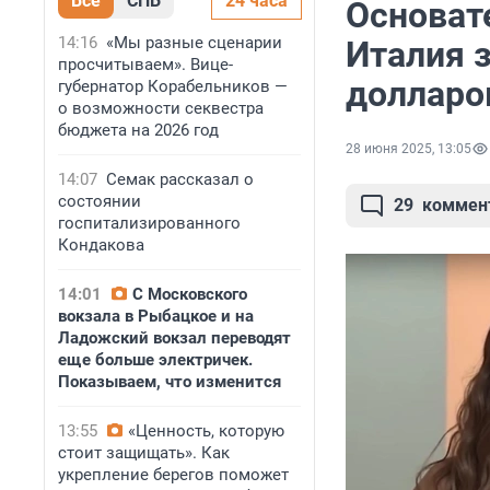
Все
СПБ
24 часа
Основат
14:16
«Мы разные сценарии
Италия з
просчитываем». Вице-
долларо
губернатор Корабельников —
о возможности секвестра
бюджета на 2026 год
28 июня 2025, 13:05
14:07
Семак рассказал о
состоянии
29
коммен
госпитализированного
Кондакова
14:01
С Московского
вокзала в Рыбацкое и на
Ладожский вокзал переводят
еще больше электричек.
Показываем, что изменится
13:55
«Ценность, которую
стоит защищать». Как
укрепление берегов поможет