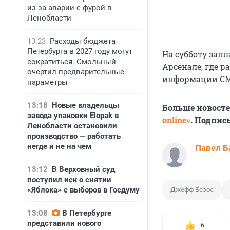
из-за аварии с фурой в
Ленобласти
13:23
Расходы бюджета
Петербурга в 2027 году могут
На субботу зап
сократиться. Смольный
Арсенале, где 
очертил предварительные
информации СМИ
параметры
13:18
Новые владельцы
Больше новост
завода упаковки Elopak в
online»
. Подпис
Ленобласти остановили
производство — работать
негде и не на чем
Павел Б
13:12
В Верховный суд
поступил иск о снятии
«Яблока» с выборов в Госдуму
Джефф Безос
13:08
В Петербурге
представили нового
6