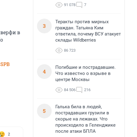
91 078
7
Теракты против мирных
3
граждан. Татьяна Ким
 верфи в
ответила, почему ВСУ атакует
По
склады Wildberries
86 723
 SPB
Погибшие и пострадавшие.
4
Что известно о взрыве в
центре Москвы
84 506
216
Галька била в людей,
5
пострадавших грузили в
скорые на лежаках. Что
происходило в Геленджике
после атаки БПЛА
2