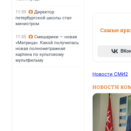
11:59
Директор
петербургской школы стал
министром
Самые ярки
11:55
Смешарики — новая
«Матрица». Какой получилась
новая полнометражная
ВКо
картина по культовому
мультфильму
Новости СМИ2
НОВОСТИ КО