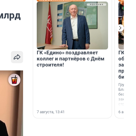
 млрд
ГК «Едино» поздравляет
ГК «А1
коллег и партнёров с Днём
объеди
строителя!
защит
прогр
биора
Группа к
Благотв
бездомн
заключил
стратеги
7 августа, 13:41
6 августа,