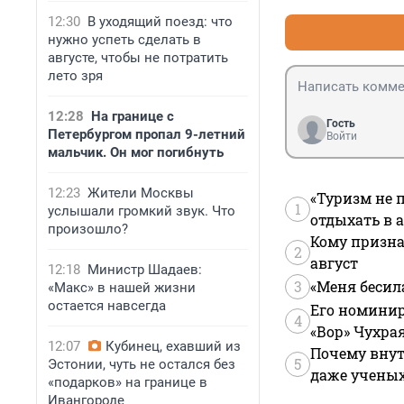
12:30
В уходящий поезд: что
нужно успеть сделать в
августе, чтобы не потратить
лето зря
12:28
На границе с
Гость
Петербургом пропал 9-летний
Войти
мальчик. Он мог погибнуть
12:23
Жители Москвы
«Туризм не 
1
услышали громкий звук. Что
отдыхать в а
произошло?
Кому призна
2
август
12:18
Министр Шадаев:
3
«Меня бесил
«Макс» в нашей жизни
остается навсегда
Его номинир
4
«Вор» Чухра
12:07
Кубинец, ехавший из
Почему внут
5
Эстонии, чуть не остался без
даже учены
«подарков» на границе в
Ивангороде