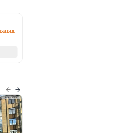
льных