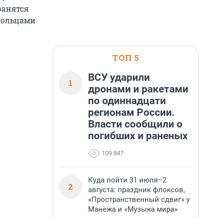
ранятся
 кольцами
ТОП 5
ВСУ ударили
1
дронами и ракетами
по одиннадцати
регионам России.
Власти сообщили о
погибших и раненых
109 847
Куда пойти 31 июля–2
2
августа: праздник флоксов,
«Пространственный сдвиг» у
Манежа и «Музыка мира»