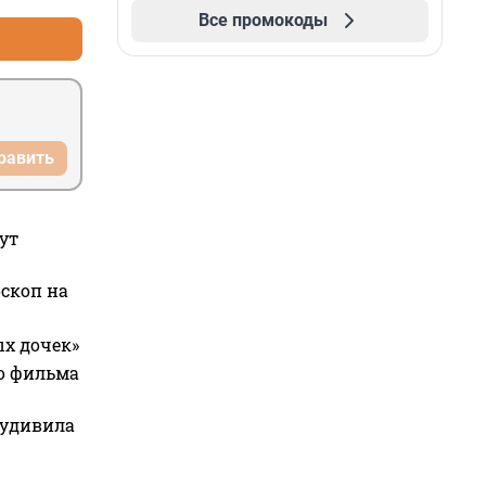
Все промокоды
равить
ут
оскоп на
ых дочек»
го фильма
 удивила