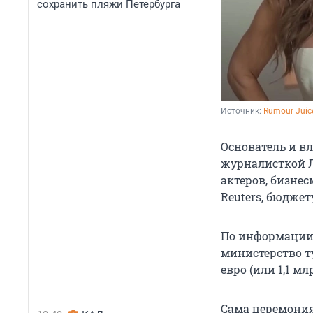
сохранить пляжи Петербурга
Источник: 
Rumour Juic
Основатель и в
журналисткой Л
актеров, бизне
Reuters, бюдже
По информации
министерство т
евро (или
1,1 мл
Сама церемония