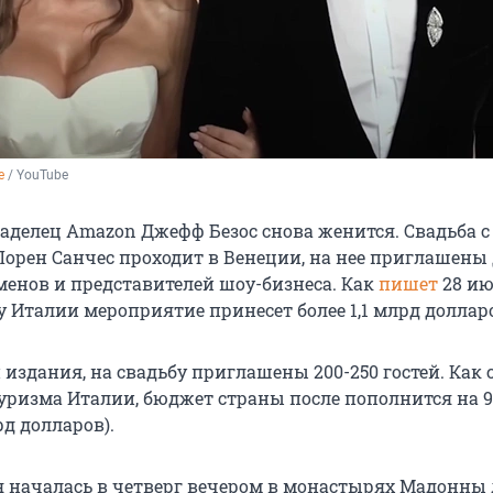
e
 / YouTube
ладелец Amazon Джефф Безос снова женится. Свадьба с
орен Санчес проходит в Венеции, на нее приглашены
сменов и представителей шоу-бизнеса. Как
пишет
28 и
ту Италии мероприятие принесет более
1,1 млрд
доллар
 издания, на свадьбу приглашены
200-250 гостей
. Как
уризма Италии, бюджет страны после пополнится на
рд
долларов).
 началась в четверг вечером в монастырях Мадонны 