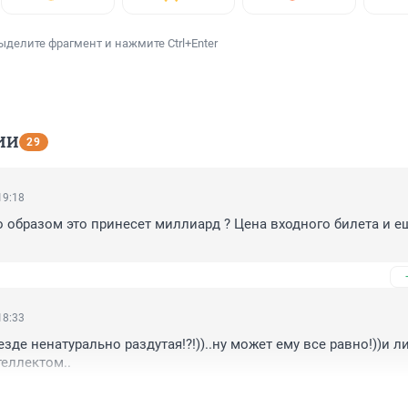
ыделите фрагмент и нажмите Ctrl+Enter
ИИ
29
19:18
 образом это принесет миллиард ? Цена входного билета и ещ
18:33
езде ненатурально раздутая!?!))..ну может ему все равно!))и ли
еллектом..