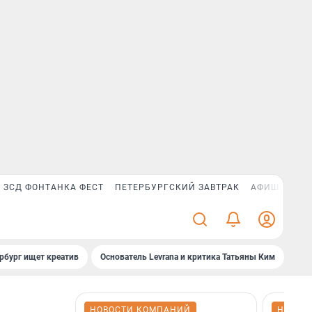
ЗСД ФОНТАНКА ФЕСТ
ПЕТЕРБУРГСКИЙ ЗАВТРАК
АФИША PLUS
рбург ищет креатив
Основатель Levrana и критика Татьяны Ким
Зач
НОВОСТИ КОМПАНИЙ
НОВОС