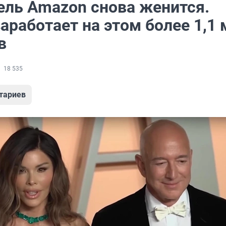
ель Amazon снова женится.
аработает на этом более 1,1
в
18 535
тариев