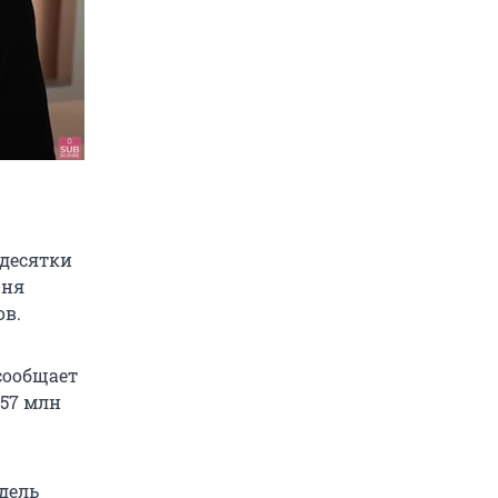
 десятки
юня
ов.
 сообщает
957 млн
дель