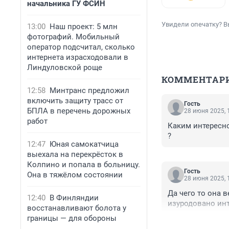
начальника ГУ ФСИН
Увидели опечатку? В
13:00
Наш проект: 5 млн
фотографий. Мобильный
оператор подсчитал, сколько
интернета израсходовали в
Линдуловской роще
КОММЕНТАР
12:58
Минтранс предложил
включить защиту трасс от
Гость
БПЛА в перечень дорожных
28 июня 2025, 
работ
Каким интересно
?
12:47
Юная самокатчица
выехала на перекрёсток в
Колпино и попала в больницу.
Гость
Она в тяжёлом состоянии
28 июня 2025, 
Да чего то она в
12:40
В Финляндии
изуродовано инт
восстанавливают болота у
границы — для обороны