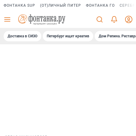
ФОНТАНКА SUP
(ОТ)ЛИЧНЫЙ ПИТЕР
ФОНТАНКА ГО
СЕРЕБР
Доставка в СИЗО
Петербург ищет креатив
Дом Репина. Реставр