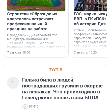
Строители «Образцовых
ГЭС, марки, искус
кварталов» встречают
ВВП: в ГК «ПСК» р
профессиональный
об истории Дня с
праздник на работе
2026-й — юбилейный го
профессионального пр
В преддверии Дня строителя топ-
строителей. 9 августа 2
менеджеры компании «СЗ
строителя будет отмечат
„Терминал-Ресурс“ — о планах
раз. В ГК «ПСК» напомни
компании, испытаниях и поводах для
появился праздник и к
осторожного оптимизма.
7 августа, 18:00
7 августа, 16:20
поменялась роль строит
ТОП 5
Галька била в людей,
1
пострадавших грузили в скорые
на лежаках. Что происходило в
Геленджике после атаки БПЛА
97 410