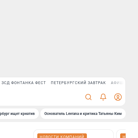
ЗСД ФОНТАНКА ФЕСТ
ПЕТЕРБУРГСКИЙ ЗАВТРАК
АФИША PLUS
рбург ищет креатив
Основатель Levrana и критика Татьяны Ким
Зач
НОВОСТИ КОМПАНИЙ
НОВОС