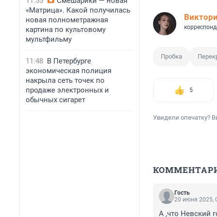
11:55
Смешарики — новая
«Матрица». Какой получилась
Виктор
новая полнометражная
корреспонд
картина по культовому
мультфильму
Пробка
Перек
11:48
В Петербурге
экономическая полиция
накрыла сеть точек по
продаже электронных и
5
обычных сигарет
Увидели опечатку? В
КОММЕНТАР
Гость
20 июня 2025, 
А ,что Невский 