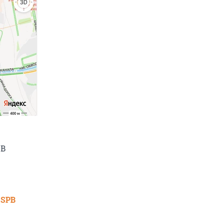
 В
 SPB