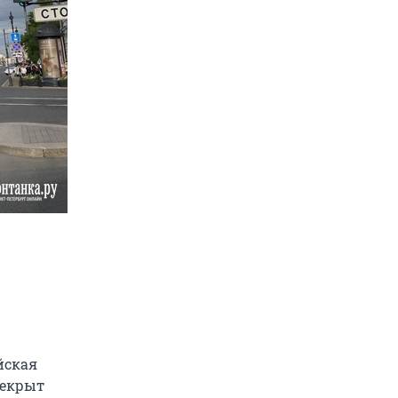
йская
рекрыт