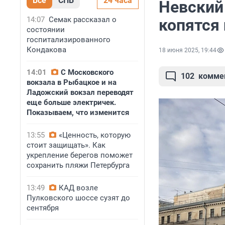
Все
СПБ
24 часа
Невский
14:07
Семак рассказал о
копятся
состоянии
госпитализированного
Кондакова
18 июня 2025, 19:44
14:01
С Московского
102
комме
вокзала в Рыбацкое и на
Ладожский вокзал переводят
еще больше электричек.
Показываем, что изменится
13:55
«Ценность, которую
стоит защищать». Как
укрепление берегов поможет
сохранить пляжи Петербурга
13:49
КАД возле
Пулковского шоссе сузят до
сентября