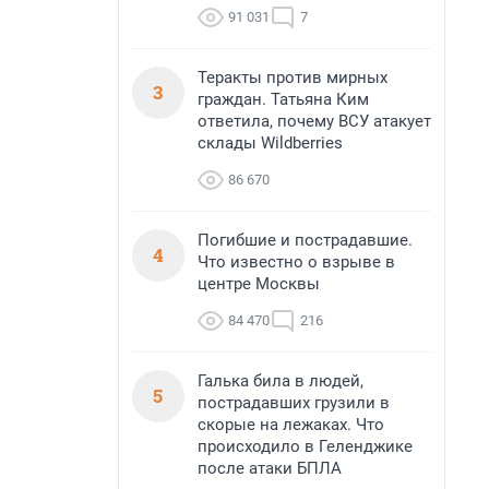
91 031
7
Теракты против мирных
3
граждан. Татьяна Ким
ответила, почему ВСУ атакует
склады Wildberries
86 670
Погибшие и пострадавшие.
4
Что известно о взрыве в
центре Москвы
84 470
216
Галька била в людей,
5
пострадавших грузили в
скорые на лежаках. Что
происходило в Геленджике
после атаки БПЛА