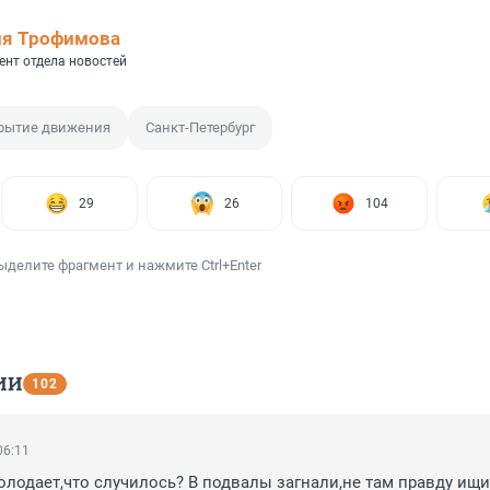
ия Трофимова
ент отдела новостей
рытие движения
Санкт-Петербург
29
26
104
ыделите фрагмент и нажмите Ctrl+Enter
ИИ
102
06:11
голодает,что случилось? В подвалы загнали,не там правду ищи