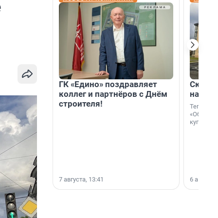
е
ГК «Едино» поздравляет
Скидка
коллег и партнёров с Днём
на гот
строителя!
Теперь к
«Образцо
купить с
7 августа, 13:41
6 августа,