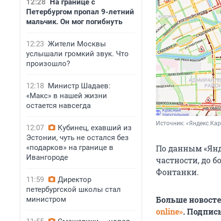
12:28
На границе с
Петербургом пропал 9-летний
мальчик. Он мог погибнуть
12:23
Жители Москвы
услышали громкий звук. Что
произошло?
12:18
Министр Шадаев:
«Макс» в нашей жизни
остается навсегда
Источник: 
«Яндекс.Ка
12:07
Кубинец, ехавший из
Эстонии, чуть не остался без
«подарков» на границе в
По данным «Янде
Ивангороде
частности, до 
Фонтанки.
11:59
Директор
петербургской школы стал
Больше новост
министром
online»
. Подпис