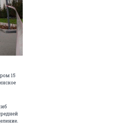
ром 15
инское
шиб
средней
еление.