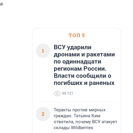
м.
ТОП 5
ВСУ ударили
1
дронами и ракетами
по одиннадцати
регионам России.
Власти сообщили о
погибших и раненых
99 721
Теракты против мирных
2
граждан. Татьяна Ким
ответила, почему ВСУ атакует
склады Wildberries