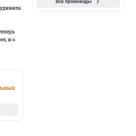
Все промокоды
 удивила
теперь
л, и о
льных