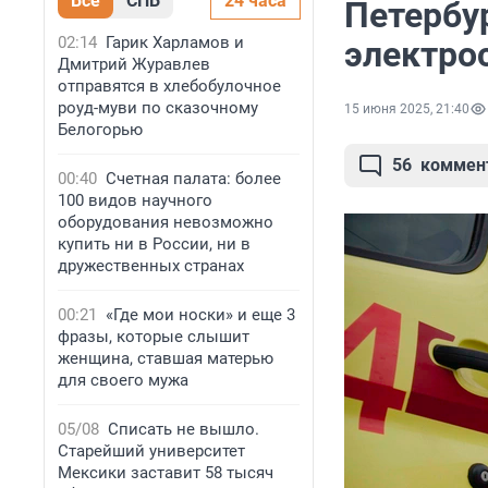
Все
СПБ
24 часа
Петербу
02:14
Гарик Харламов и
электро
Дмитрий Журавлев
отправятся в хлебобулочное
роуд-муви по сказочному
15 июня 2025, 21:40
Белогорью
56
коммен
00:40
Счетная палата: более
100 видов научного
оборудования невозможно
купить ни в России, ни в
дружественных странах
00:21
«Где мои носки» и еще 3
фразы, которые слышит
женщина, ставшая матерью
для своего мужа
05/08
Списать не вышло.
Старейший университет
Мексики заставит 58 тысяч