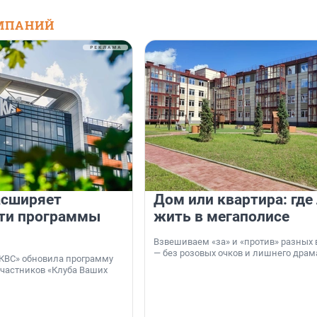
МПАНИЙ
асширяет
Дом или квартира: где
ти программы
жить в мегаполисе
Взвешиваем «за» и «против» разных 
— без розовых очков и лишнего драм
КВС» обновила программу
участников «Клуба Ваших