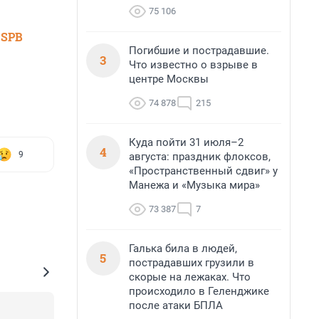
75 106
 SPB
Погибшие и пострадавшие.
3
Что известно о взрыве в
центре Москвы
74 878
215
Куда пойти 31 июля–2
4
9
августа: праздник флоксов,
«Пространственный сдвиг» у
Манежа и «Музыка мира»
73 387
7
Галька била в людей,
5
пострадавших грузили в
скорые на лежаках. Что
происходило в Геленджике
после атаки БПЛА