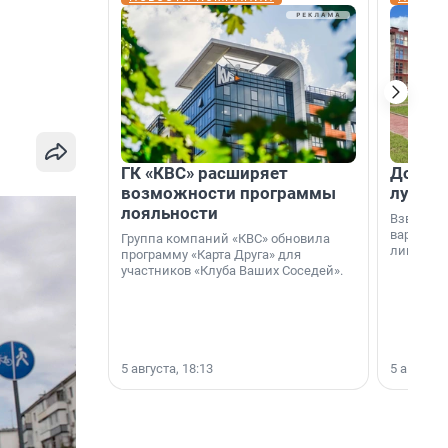
ГК «КВС» расширяет
Дом ил
возможности программы
лучше 
лояльности
Взвешива
варианто
Группа компаний «КВС» обновила
лишнего 
программу «Карта Друга» для
участников «Клуба Ваших Соседей».
5 августа, 18:13
5 августа,