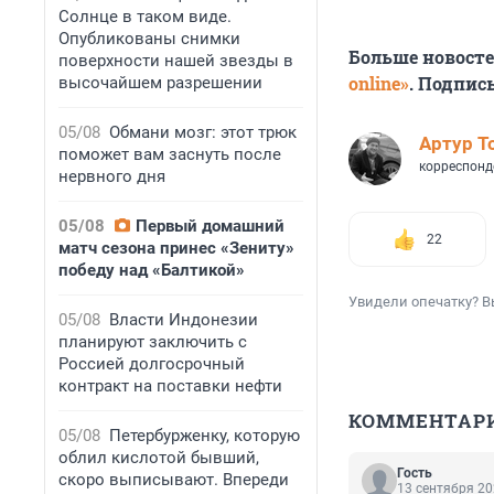
Солнце в таком виде.
Опубликованы снимки
Больше новост
поверхности нашей звезды в
online»
. Подпис
высочайшем разрешении
05/08
Обмани мозг: этот трюк
Артур Т
поможет вам заснуть после
корреспонд
нервного дня
05/08
Первый домашний
22
матч сезона принес «Зениту»
победу над «Балтикой»
Увидели опечатку? В
05/08
Власти Индонезии
планируют заключить с
Россией долгосрочный
контракт на поставки нефти
КОММЕНТАР
05/08
Петербурженку, которую
облил кислотой бывший,
Гость
скоро выписывают. Впереди
13 сентября 20