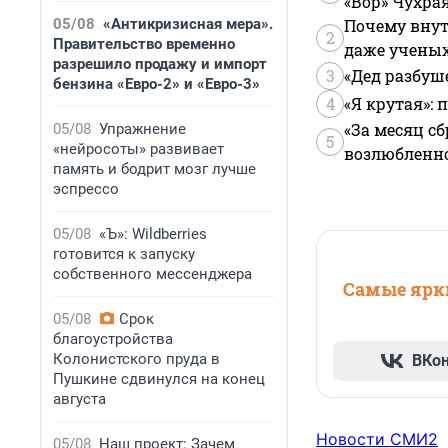
«Вор» Чухра
05/08
«Антикризисная мера».
Почему внут
2
Правительство временно
даже учены
разрешило продажу и импорт
3
«Дед разбуш
бензина «Евро-2» и «Евро-3»
4
«Я крутая»:
«За месяц сб
05/08
Упражнение
5
«нейросоты» развивает
возлюбленной
память и бодрит мозг лучше
эспрессо
05/08
«Ъ»: Wildberries
готовится к запуску
собственного мессенджера
Самые ярки
05/08
Срок
благоустройства
Колонистского пруда в
ВКо
Пушкине сдвинулся на конец
августа
Новости СМИ2
05/08
Наш проект: Зачем