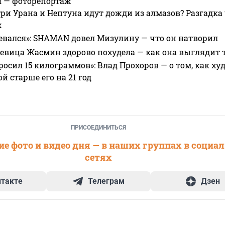
я — фоторепортаж
ри Урана и Нептуна идут дожди из алмазов? Разгадка
х
евался»: SHAMAN довел Мизулину — что он натворил
 певица Жасмин здорово похудела — как она выглядит 
росил 15 килограммов»: Влад Прохоров — о том, как худе
 старше его на 21 год
ПРИСОЕДИНИТЬСЯ
е фото и видео дня — в наших группах в социа
сетях
нтакте
Телеграм
Дзен