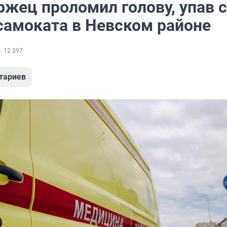
ржец проломил голову, упав с
самоката в Невском районе
12 397
тариев