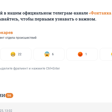
ей в нашем официальном телеграм-канале
«Фонтанка
ывайтесь, чтобы первыми узнавать о важном.
окарев
ент отдела происшествий
22
6
1
ыделите фрагмент и нажмите Ctrl+Enter
ИИ
56
25, 13:02