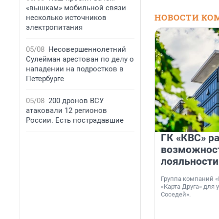
«вышкам» мобильной связи
НОВОСТИ КО
несколько источников
электропитания
05/08
Несовершеннолетний
Сулейман арестован по делу о
нападении на подростков в
Петербурге
05/08
200 дронов ВСУ
атаковали 12 регионов
России. Есть пострадавшие
ГК «КВС» р
возможнос
лояльности
Группа компаний «
«Карта Друга» для 
Соседей».