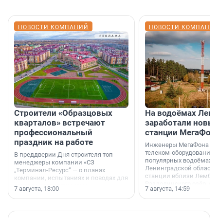
НОВОСТИ КОМПАНИЙ
НОВОСТИ КОМПАНИ
Строители «Образцовых
На водоёмах Лен
кварталов» встречают
заработали новы
профессиональный
станции МегаФон
праздник на работе
Инженеры МегаФона ус
телеком-оборудование 
В преддверии Дня строителя топ-
популярных водоёмах
менеджеры компании «СЗ
Ленинградской области
„Терминал-Ресурс“ — о планах
станции вблизи Лембол
компании, испытаниях и поводах для
Раздолинского озёр, а 
осторожного оптимизма.
7 августа, 18:00
7 августа, 14:59
недалеко от Большого Т
водопада.