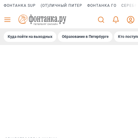
ФОНТАНКА SUP
(ОТ)ЛИЧНЫЙ ПИТЕР
ФОНТАНКА ГО
СЕРЕБР
Куда пойти на выходных
Образование в Петербурге
Кто поступ