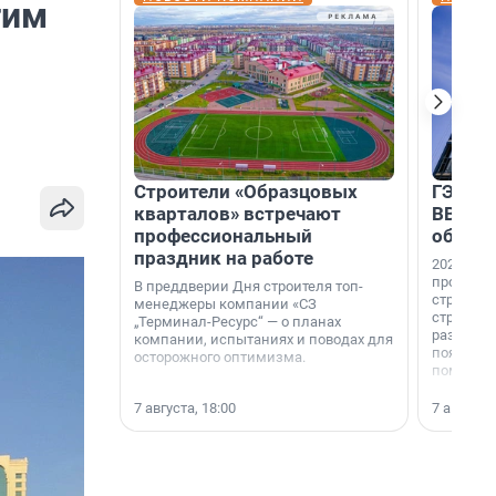
тим
Строители «Образцовых
ГЭС, м
кварталов» встречают
ВВП: в
профессиональный
об ист
праздник на работе
2026-й —
професси
В преддверии Дня строителя топ-
строителе
менеджеры компании «СЗ
строителя
„Терминал-Ресурс“ — о планах
раз. В ГК
компании, испытаниях и поводах для
появился
осторожного оптимизма.
поменяла
7 августа, 18:00
7 августа,