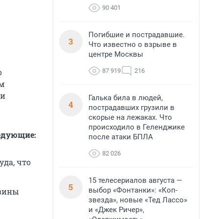
90 401
Погибшие и пострадавшие.
3
Что известно о взрыве в
центре Москвы
87 919
216
о
м
 и
Галька била в людей,
4
пострадавших грузили в
скорые на лежаках. Что
происходило в Геленджике
едующие:
после атаки БПЛА
82 026
уда, что
15 телесериалов августа —
5
выбор «Фонтанки»: «Коп-
овины
звезда», новые «Тед Лассо»
и «Джек Ричер»,