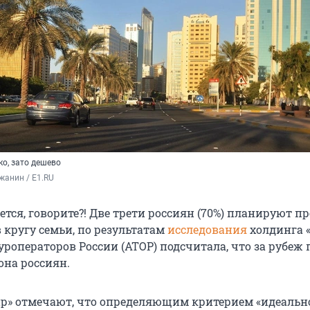
о, зато дешево
жанин / E1.RU
тся, говорите?! Две трети россиян (70%) планируют п
 кругу семьи, по результатам
исследования
холдинга 
роператоров России (АТОР) подсчитала, что за рубеж 
она
россиян.
р» отмечают, что определяющим критерием «идеальн