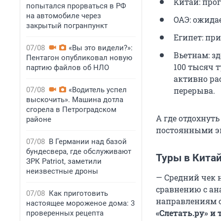
Китай: про
попытался прорваться в РФ
на автомобиле через
ОАЭ: ожида
закрытый погранпункт
Египет: при
07/08
«Вы это видели?»:
Вьетнам: зд
Пентагон опубликовал новую
100 тысяч
т
партию файлов об НЛО
активно ра
07/08
«Водитель успел
перерыва.
выскочить». Машина дотла
сгорела в Петроградском
А где отдохнуть
районе
постоянными эк
07/08
В Германии над базой
бундесвера, где обслуживают
Туры в Кита
ЗРК Patriot, заметили
неизвестные дроны
— Средний чек н
сравнению с ан
07/08
Как приготовить
направлениям с
настоящее мороженое дома: 3
«Слетать.ру» и 
проверенных рецепта