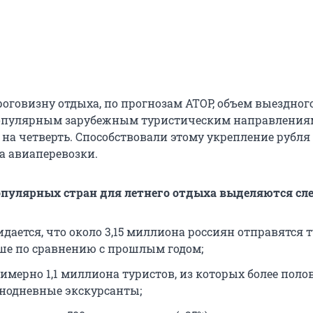
роговизну отдыха, по прогнозам АТОР, объем выездног
популярным зарубежным туристическим направления
 на четверть. Способствовали этому укрепление рубля
а авиаперевозки.
опулярных стран для летнего отдыха выделяются сл
идается, что около
3,15 миллиона
россиян отправятся т
ьше по сравнению с прошлым годом;
римерно
1,1 миллиона
туристов, из которых более пол
днодневные экскурсанты;