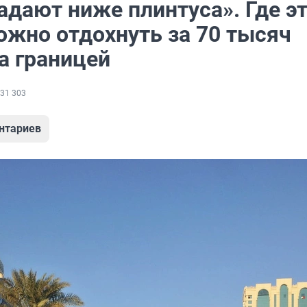
адают ниже плинтуса». Где э
ожно отдохнуть за 70 тысяч
а границей
31 303
нтариев