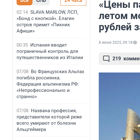
Все
СПБ
24 часа
«Цены п
02:14
SLAVA MARLOW, ЛСП,
летом м
«Бонд с кнопкой». Елагин
рублей з
остров примет «Пикник
Афиши»
8 июня 2025, 09:18
00:35
Испания вводит
пограничный контроль для
путешественников из Италии
219
комме
07/08
Во Французских Альпах
погибла россиянка.
Федерация альпинизма РФ:
«Непрофессионально и
странно»
07/08
Названа профессия,
представители которой реже
всего умирают от болезни
Альцгеймера