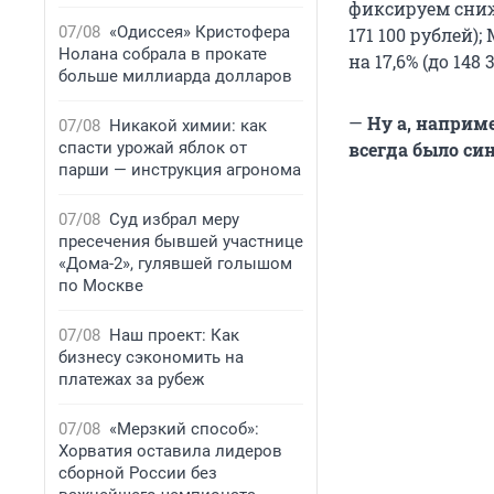
фиксируем сниж
07/08
«Одиссея» Кристофера
171 100 рублей
);
Нолана собрала в прокате
на 17,6% (до
148 
больше миллиарда долларов
—
Ну а, наприме
07/08
Никакой химии: как
спасти урожай яблок от
всегда было си
парши — инструкция агронома
07/08
Суд избрал меру
пресечения бывшей участнице
«Дома-2», гулявшей голышом
по Москве
07/08
Наш проект: Как
бизнесу сэкономить на
платежах за рубеж
07/08
«Мерзкий способ»:
Хорватия оставила лидеров
сборной России без