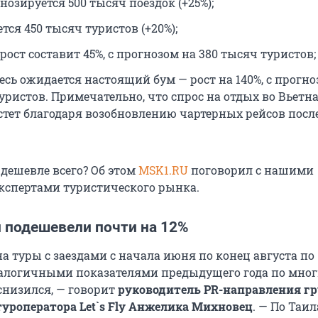
гнозируется
500 тысяч
поездок (+25%);
ется
450 тысяч
туристов (+20%);
рост составит 45%, с прогнозом на
380 тысяч
туристов;
есь ожидается настоящий бум — рост на 140%, с прогно
уристов. Примечательно, что спрос на отдых во Вьетн
стет благодаря возобновлению чартерных рейсов после
 дешевле всего? Об этом
MSK1.RU
поговорил с нашими
спертами туристического рынка.
й подешевели почти на 12%
а туры с заездами с начала июня по конец августа по
алогичными показателями предыдущего года по мно
низился, — говорит
руководитель PR-направления г
туроператора Let`s Fly
Анжелика Михновец
. — По Таи