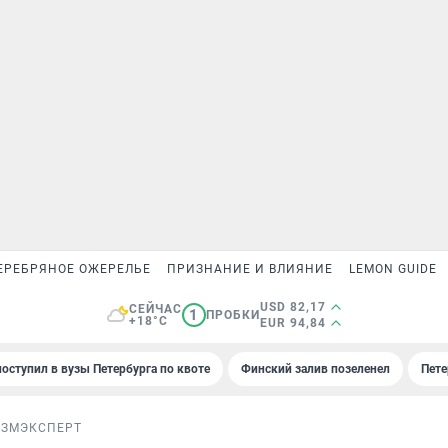
ЕРЕБРЯНОЕ ОЖЕРЕЛЬЕ
ПРИЗНАНИЕ И ВЛИЯНИЕ
LEMON GUIDE
USD 82,17
СЕЙЧАС
1
ПРОБКИ
+18°C
EUR 94,84
поступил в вузы Петербурга по квоте
Финский залив позеленел
Пете
ИЗМ
ЭКСПЕРТ