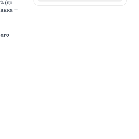
5% (до
Ланка —
рого