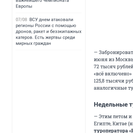
важнейшего чемпионата
Европы
07/08
ВСУ днем атаковали
регионы России с помощью
дронов, ракет и безэкипажных
катеров. Есть жертвы среди
мирных граждан
— Забронировать
июня из Москвы
72 тысяч
рублей,
«всё включено» 
125,8 тысячи
руб
аналогичные ту
Недельные т
— Этим летом и 
Египте, Китае (
туроператора «