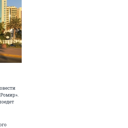
ровести
«Ромир».
поедет
ого