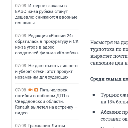
07/08
Интернет-заказы в
ЕАЭС из-за рубежа станут
дешевле: снижаются ввозные
пошлины
07/08
Редакция «России-24»
обратилась в прокуратуру и СК
Несмотря на до
из-за угроз в адрес
турпотока по 
создателей фильма «Колобок»
вырастет почти
снижение цен н
07/08
Не даст съесть лишнего
и уберет отеки: этот продукт
незаменим для худеющих
Среди самых п
07/08
Пять человек
Турция: ож
погибли в лобовом ДТП в
на 15% бол
Свердловской области.
Renault вылетел на встречку —
Абхазия: п
видео
составят о
07/08
Гражданин Литвы