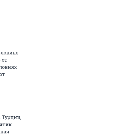
оловине
 от
словиях
от
в Турции,
итик
ьная