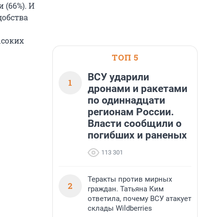
 (66%). И
добства
ысоких
ТОП 5
ВСУ ударили
1
дронами и ракетами
по одиннадцати
регионам России.
Власти сообщили о
погибших и раненых
113 301
Теракты против мирных
2
граждан. Татьяна Ким
ответила, почему ВСУ атакует
склады Wildberries