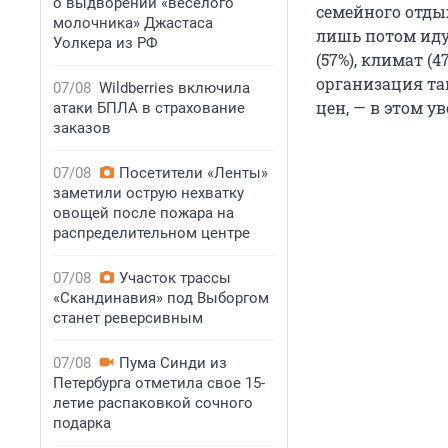
о выдворении «веселого
семейного отдых
молочника» Джастаса
лишь потом идут
Уолкера из РФ
(57%), климат (
организация та
07/08
Wildberries включила
цен, — в этом 
атаки БПЛА в страхование
заказов
07/08
Посетители «Ленты»
заметили острую нехватку
овощей после пожара на
распределительном центре
07/08
Участок трассы
«Скандинавия» под Выборгом
станет реверсивным
07/08
Пума Синди из
Петербурга отметила свое 15-
летие распаковкой сочного
подарка