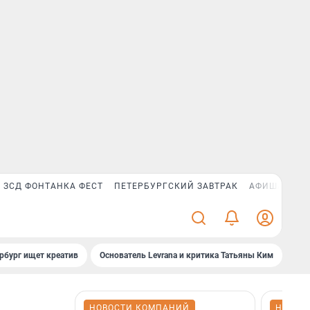
ЗСД ФОНТАНКА ФЕСТ
ПЕТЕРБУРГСКИЙ ЗАВТРАК
АФИША PLUS
рбург ищет креатив
Основатель Levrana и критика Татьяны Ким
Зач
НОВОСТИ КОМПАНИЙ
НОВОС