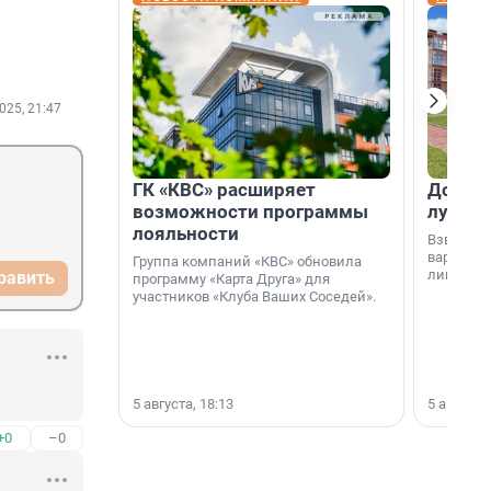
025, 21:47
ГК «КВС» расширяет
Дом ил
возможности программы
лучше 
лояльности
Взвешива
варианто
Группа компаний «КВС» обновила
лишнего 
равить
программу «Карта Друга» для
участников «Клуба Ваших Соседей».
5 августа, 18:13
5 августа,
+0
–0