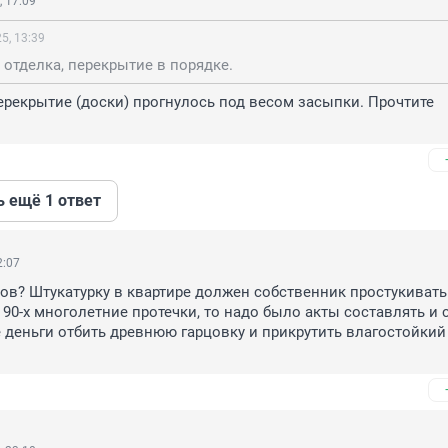
 17:09
5, 13:39
о отделка, перекрытие в порядке.
рекрытие (доски) прогнулось под весом засыпки. Прочтите 
ь ещё 1 ответ
2:07
лов? Штукатурку в квартире должен собственник простукивать 
 90-х многолетние протечки, то надо было акты составлять и с
 деньги отбить древнюю гарцовку и прикрутить влагостойкий 