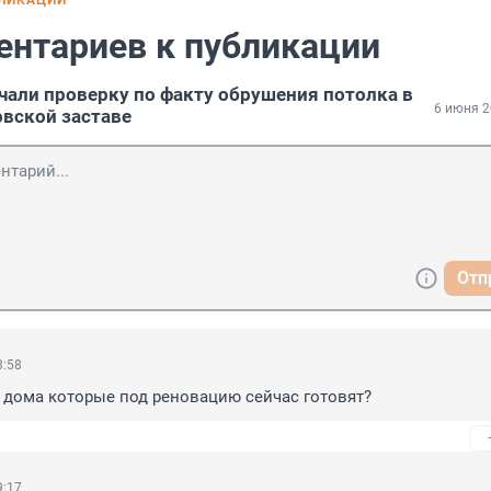
БЛИКАЦИИ
ентариев к публикации
чали проверку по факту обрушения потолка в
6 июня 2
рвской заставе
Отп
8:58
 дома которые под реновацию сейчас готовят?
9:17