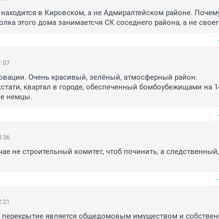
находится в Кировском, а не Адмиралтейском районе. Почему
лка этого дома занимаетсчя СК соседнего района, а не своег
1:07
овации. Очень красивый, зелёный, атмосферный район. 
стати, квартал в городе, обеспеченный бомбоубежищами на 14
е немцы.
3:36
чае не строительный комитет, чтоб починить, а следственный, 
2:21
ь перекрытие является общедомовым имуществом и собственн