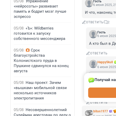
05/08
Упражнение
Гость
6 июня 2025, 2
«нейросоты» развивает
память и бодрит мозг лучше
И что, наконец 
эспрессо
ОТВЕТИТЬ
2
05/08
«Ъ»: Wildberries
Гость
готовится к запуску
6 июня 2025,
собственного мессенджера
А кто был в Д
05/08
Срок
ОТВЕТИТЬ
благоустройства
Колонистского пруда в
HappySkull
Пушкине сдвинулся на конец
6 июня 2025,
августа
Гость
6 июня 202
Получай на
05/08
Наш проект: Зачем
«вышкам» мобильной связи
Гость, Много,
несколько источников
электропитания
ОТВЕТИТЬ
05/08
Несовершеннолетний
triton1977
Сулейман арестован по делу о