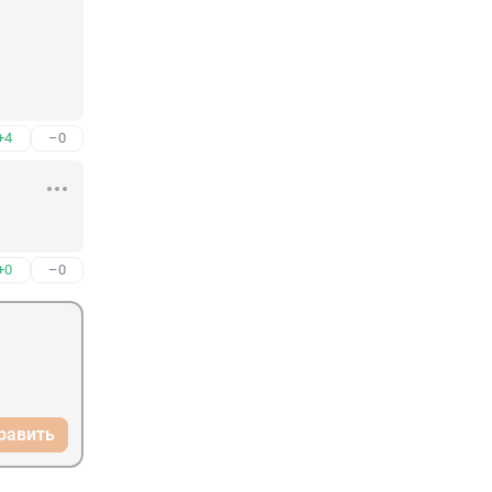
+4
–0
+0
–0
равить