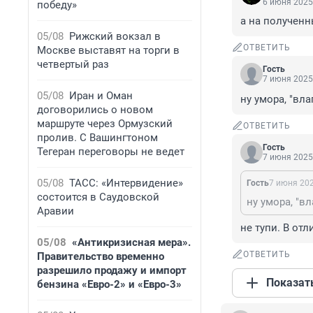
6 июня 2025,
победу»
а на полученн
05/08
Рижский вокзал в
ОТВЕТИТЬ
Москве выставят на торги в
четвертый раз
Гость
7 июня 2025,
05/08
Иран и Оман
ну умора, "вла
договорились о новом
маршруте через Ормузский
ОТВЕТИТЬ
пролив. С Вашингтоном
Гость
Тегеран переговоры не ведет
7 июня 2025,
05/08
ТАСС: «Интервидение»
Гость
7 июня 202
состоится в Саудовской
ну умора, "вл
Аравии
не тупи. В от
05/08
«Антикризисная мера».
ОТВЕТИТЬ
Правительство временно
разрешило продажу и импорт
Показат
бензина «Евро-2» и «Евро-3»