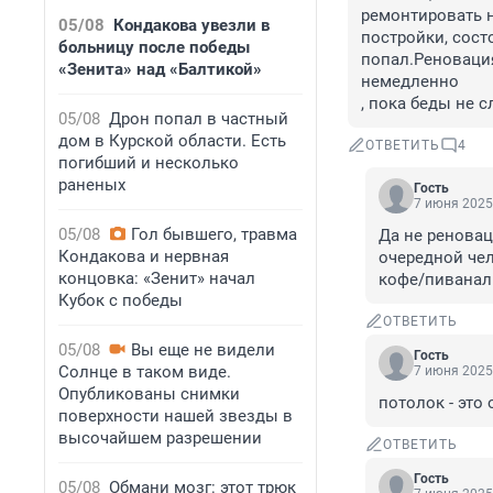
ремонтировать н
05/08
Кондакова увезли в
постройки, сост
больницу после победы
попал.Реновация
«Зенита» над «Балтикой»
немедленно

, пока беды не 
05/08
Дрон попал в частный
дом в Курской области. Есть
ОТВЕТИТЬ
4
погибший и несколько
раненых
Гость
7 июня 2025,
05/08
Гол бывшего, травма
Да не реновац
Кондакова и нервная
очередной че
концовка: «Зенит» начал
кофе/пиванал
Кубок с победы
ОТВЕТИТЬ
05/08
Вы еще не видели
Гость
Солнце в таком виде.
7 июня 2025,
Опубликованы снимки
потолок - это
поверхности нашей звезды в
высочайшем разрешении
ОТВЕТИТЬ
Гость
05/08
Обмани мозг: этот трюк