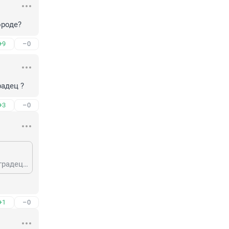
ороде?
+9
–0
адец ?
+3
–0
А кто был в Девяностых и позже Главным или Главной ? Или вы не Ленинградец ?
+1
–0