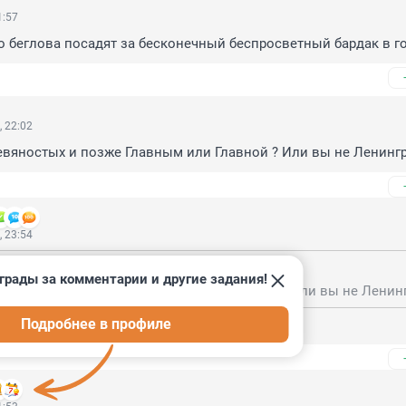
1:57
то беглова посадят за бесконечный беспросветный бардак в г
 22:02
евяностых и позже Главным или Главной ? Или вы не Ленингр
 23:54
5, 22:02
грады за комментарии и другие задания!
Подробнее в профиле
 кто был и Гриша Романов и Саша Меншиков)