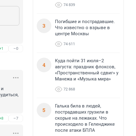
74 839
Погибшие и пострадавшие.
3
Что известно о взрыве в
центре Москвы
74 611
+1
–0
Куда пойти 31 июля–2
4
августа: праздник флоксов,
«Пространственный сдвиг» у
Манежа и «Музыка мира»
и 
72 868
удиться, 
Галька била в людей,
5
пострадавших грузили в
скорые на лежаках. Что
+8
–7
происходило в Геленджике
после атаки БПЛА