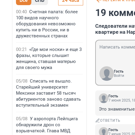
Все
СПБ
24 часа
ПЕРЕЙТИ К ПУ
19 комм
00:40
Счетная палата: более
100 видов научного
оборудования невозможно
Следователи на
купить ни в России, ни в
квартире на На
дружественных странах
00:21
«Где мои носки» и еще 3
фразы, которые слышит
женщина, ставшая матерью
для своего мужа
Гость
Войти
05/08
Списать не вышло.
Старейший университет
Мексики заставит 58 тысяч
Гость
абитуриентов заново сдавать
7 июня 2025, 1
вступительный экзамен
Это знаменитые
05/08
У аэропорта Лейпцига
ОТВЕТИТЬ
обнаружили дрон со
Гость
взрывчаткой. Глава МВД
7 июня 2025, 0