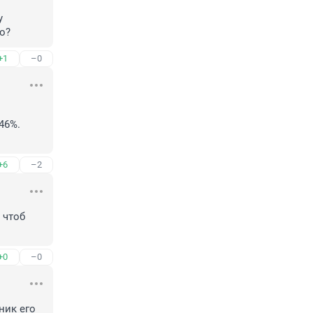
 
о?
+1
–0
6%. 
+6
–2
чтоб 
+0
–0
ик его 