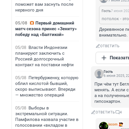
7 июня 2025,
поможет вам заснуть после
нервного дня
Гость
7 июня 202
потолок - эт
05/08
Первый домашний
матч сезона принес «Зениту»
Деревянное пе
победу над «Балтикой»
внимательно.
ОТВЕТИТЬ
05/08
Власти Индонезии
планируют заключить с
Показат
Россией долгосрочный
контракт на поставки нефти
Гость
6 июня 2025, 2
05/08
Петербурженку, которую
облил кислотой бывший,
При чём тут Бег
скоро выписывают. Впереди
менять. А если с
— множество операций
а на полученные
гипсокартон.
05/08
Выборы в
ОТВЕТИТЬ
4
экстремальной ситуации.
Памфилова назвала участие в
ixcom
голосовании «вкладом в