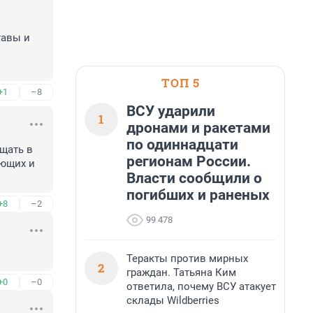
авы и 
ТОП 5
+1
–8
ВСУ ударили
1
дронами и ракетами
по одиннадцати
щать в 
регионам России.
ющих и 
Власти сообщили о
погибших и раненых
+8
–2
99 478
Теракты против мирных
2
граждан. Татьяна Ким
+0
–0
ответила, почему ВСУ атакует
склады Wildberries