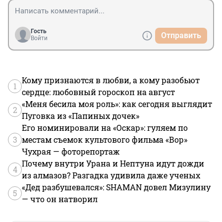
Гость
Отправить
Войти
Кому признаются в любви, а кому разобьют
1
сердце: любовный гороскоп на август
«Меня бесила моя роль»: как сегодня выглядит
2
Пуговка из «Папиных дочек»
Его номинировали на «Оскар»: гуляем по
3
местам съемок культового фильма «Вор»
Чухрая — фоторепортаж
Почему внутри Урана и Нептуна идут дожди
4
из алмазов? Разгадка удивила даже ученых
«Дед разбушевался»: SHAMAN довел Мизулину
5
— что он натворил