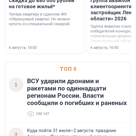
Скидка до 880 000 рублей
Группа Аквилон 
на готовое жильё*
клиентоориентир
застройщик Лени
Теперь квартиру в сданном ЖК
области» 2026
«Образцовый квартал 14» можно
купить со специальной скидкой.
Группа Аквилон стала 
победителей конкурса 
строительная организа
Ленинградской области 
номинации «Самый
6 августа, 18:00
6 августа, 16:50
клиентоориентированн
застройщик Ленинград
области».
ТОП 5
ВСУ ударили дронами и
1
ракетами по одиннадцати
регионам России. Власти
сообщили о погибших и раненых
109 147
Куда пойти 31 июля–2 августа: праздник
2