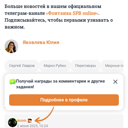
Больше новостей в нашем официальном
телеграм-канале
«Фонтанка SPB online»
.
Подписывайтесь, чтобы первыми узнавать о
важном.
Яковлева Юлия
Сергей Лавров
Марко Рубио
Переговоры
Мирные пер
Получай награды за комментарии и другие 
задания!
2
18
3
10
0
Подробнее в профиле
КОММЕНТАРИИ
26
ixcom
2 июня 2025, 10:24