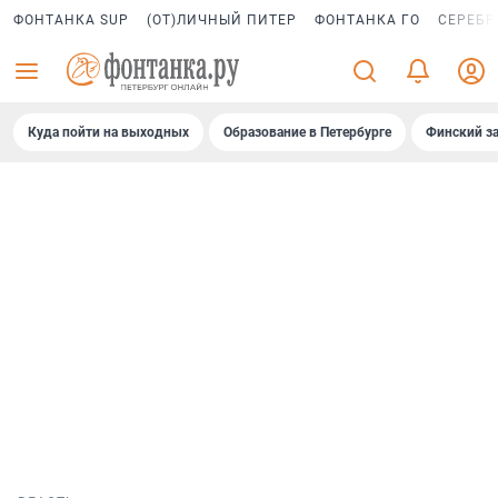
ФОНТАНКА SUP
(ОТ)ЛИЧНЫЙ ПИТЕР
ФОНТАНКА ГО
СЕРЕБР
Куда пойти на выходных
Образование в Петербурге
Финский за