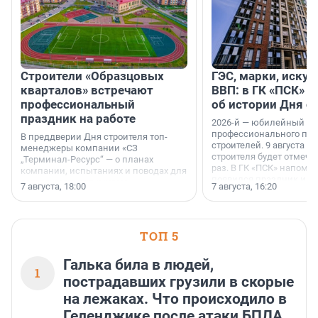
Строители «Образцовых
ГЭС, марки, искус
кварталов» встречают
ВВП: в ГК «ПСК» р
профессиональный
об истории Дня с
праздник на работе
2026-й — юбилейный го
профессионального пр
В преддверии Дня строителя топ-
строителей. 9 августа 2
менеджеры компании «СЗ
строителя будет отмечат
„Терминал-Ресурс“ — о планах
раз. В ГК «ПСК» напомни
компании, испытаниях и поводах для
появился праздник и к
осторожного оптимизма.
7 августа, 18:00
7 августа, 16:20
поменялась роль строит
ТОП 5
Галька била в людей,
1
пострадавших грузили в скорые
на лежаках. Что происходило в
Геленджике после атаки БПЛА