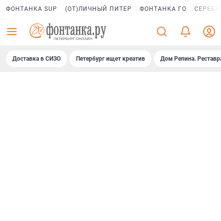
ФОНТАНКА SUP
(ОТ)ЛИЧНЫЙ ПИТЕР
ФОНТАНКА ГО
СЕРЕБР
Доставка в СИЗО
Петербург ищет креатив
Дом Репина. Реставр