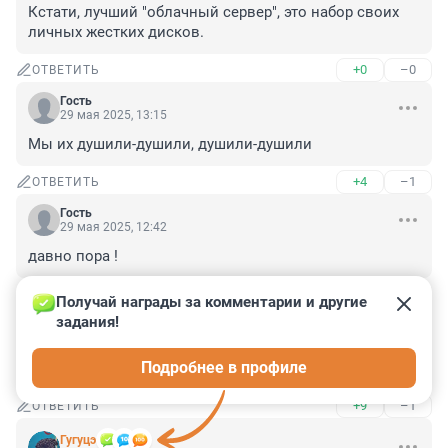
Кстати, лучший "облачный сервер", это набор своих 
личных жестких дисков.
+0
–0
ОТВЕТИТЬ
Гость
29 мая 2025, 13:15
Мы их душили-душили, душили-душили
+4
–1
ОТВЕТИТЬ
Гость
29 мая 2025, 12:42
давно пора !
+1
–4
ОТВЕТИТЬ
Получай награды за комментарии и другие 
задания!
Гость
29 мая 2025, 12:27
Подробнее в профиле
зачем они рушат то, что хоть как-то работает?
+9
–1
ОТВЕТИТЬ
Гугуцэ