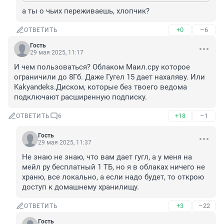
а ты о чьих переживаешь, хлопчик?
+0
–6
ОТВЕТИТЬ
Гость
29 мая 2025, 11:17
И чем пользоваться? Облаком Маил.сру которое 
ограничили до 8Гб. Даже Гугел 15 дает нахаляву. Или 
Kakyandeks.Диском, которые без твоего ведома 
подключают расширенную подписку.
+18
–1
ОТВЕТИТЬ
6
Гость
29 мая 2025, 11:37
Не знаю не знаю, что вам дает гугл, а у меня на 
мейл ру бесплатный 1 ТБ, но я в облаках ничего не 
храню, все локально, а если надо будет, то открою 
доступ к домашнему хранилищу.
+3
–22
ОТВЕТИТЬ
Гость