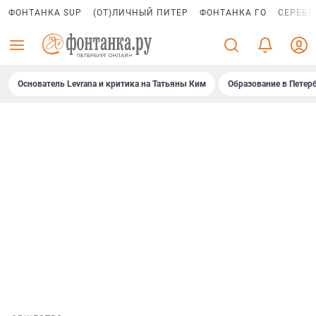
ФОНТАНКА SUP
(ОТ)ЛИЧНЫЙ ПИТЕР
ФОНТАНКА ГО
СЕРЕБР
Основатель Levrana и критика на Татьяны Ким
Образование в Петер