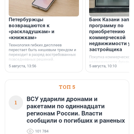
Петербуржцы
Банк Казани запу
возвращаются к
программу по
«раскладушкам» и
приобретению
«книжкам»
коммерческой
недвижимости у
Технология гибких дисплеев
застройщика
перестает быть нишевым трендом и
переходит в разряд востребованных
Покупка коммерческой
повседневных решений.
недвижимости финанс
5 августа, 13:56
5 августа, 10:10
инструмент, доступный
предпринимателей. Буд
офис, склад, торговое 
или готовый арендный 
ТОП 5
успех сделки зависит о
выбора объекта и грамо
финансирования.
ВСУ ударили дронами и
1
ракетами по одиннадцати
регионам России. Власти
сообщили о погибших и раненых
101 784