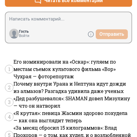
Читать все комментарии
Гость
Отправить
Войти
Его номинировали на «Оскар»: гуляем по
1
местам съемок культового фильма «Вор»
Чухрая — фоторепортаж
Почему внутри Урана и Нептуна идут дожди
2
из алмазов? Разгадка удивила даже ученых
«Дед разбушевался»: SHAMAN довел Мизулину
3
— что он натворил
«Я крутая»: певица Жасмин здорово похудела
4
— как она выглядит теперь
«За месяц сбросил 15 килограммов»: Влад
5
Прохоров — о том, как худел, и о возлюбленной