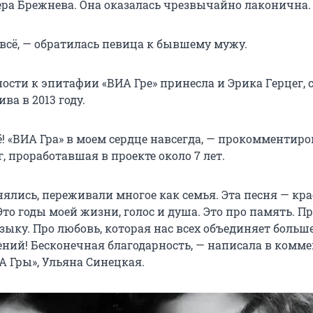
ера Брежнева. Она оказалась чрезвычайно лаконична.
 всё, — обратилась певица к бывшему мужу.
ности к эпитафии «ВИА Гре» принесла и Эрика Герцег,
ва в 2013 году.
ё! «ВИА Гра» в моем сердце навсегда, — прокомментир
, проработавшая в проекте около 7 лет.
ялись, переживали многое как семья. Эта песня — кра
Это годы моей жизни, голос и душа. Это про память. П
зыку. Про любовь, которая нас всех объединяет больше 
ений! Бесконечная благодарность, — написала в комм
А Гры», Ульяна Синецкая.