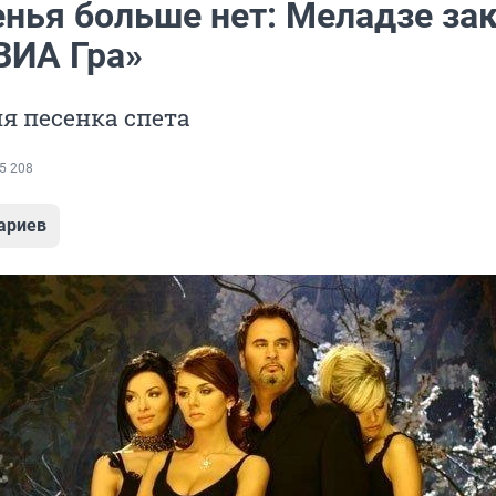
нья больше нет: Меладзе за
ВИА Гра»
я песенка спета
5 208
ариев