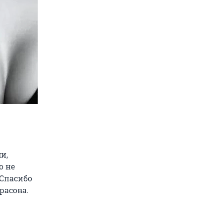
и,
о не
 Спасибо
расова.