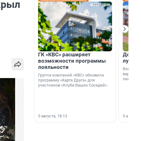
крыл
ГК «КВС» расширяет
Дом ил
возможности программы
лучше 
лояльности
Взвешива
варианто
Группа компаний «КВС» обновила
лишнего 
программу «Карта Друга» для
участников «Клуба Ваших Соседей».
5 августа, 18:13
5 августа,