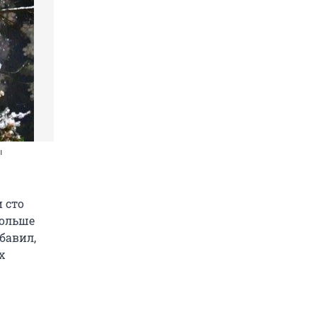
ы
 сто
больше
бавил,
х