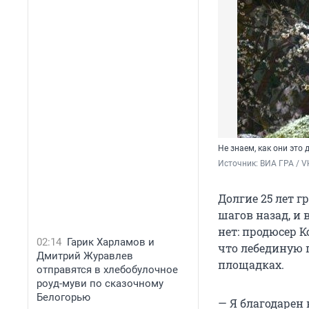
Не знаем, как они это
Источник: 
ВИА ГРА / V
Долгие 25 лет г
шагов назад, и 
нет: продюсер К
02:14
Гарик Харламов и
что лебединую 
Дмитрий Журавлев
площадках.
отправятся в хлебобулочное
роуд-муви по сказочному
Белогорью
— Я благодарен 