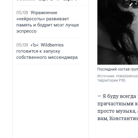
05/08
Упражнение
«нейросоты» развивает
память и бодрит мозг лучше
эспрессо
05/08
«Ъ»: Wildberries
готовится к запуску
собственного мессенджера
Последний состав гру
Источник: 
meladzemusi
территории РФ)
— Я буду всегда
причастными к э
просто музыка, 
вам, Константин