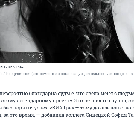
ппы «ВИА Гра»
c 
/ Instagram.com (экстремистская организация, деятельность запрещена на 
 невероятно благодарна судьбе, что свела меня с людьм
тому легендарному проекту. Это не просто группа, эт
а бесспорный успех. «ВИА Гра» — тому доказательство.
, за это время, — добавила коллега Синецкой София Та