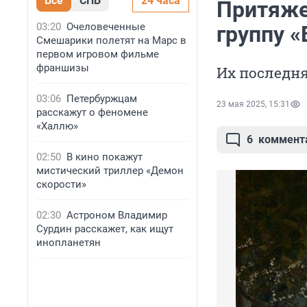
Все
СПБ
24 часа
Притяже
03:20
Очеловеченные
группу «
Смешарики полетят на Марс в
первом игровом фильме
франшизы
Их последня
03:06
Петербуржцам
23 мая 2025, 15:31
расскажут о феномене
«Халлю»
6
коммент
02:50
В кино покажут
мистический триллер «Демон
скорости»
02:30
Астроном Владимир
Сурдин расскажет, как ищут
инопланетян