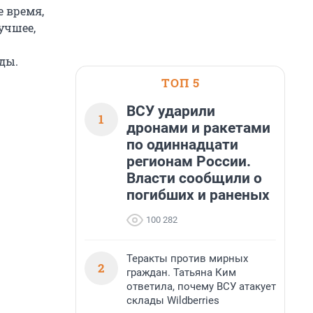
е время,
учшее,
ды.
ТОП 5
ВСУ ударили
1
дронами и ракетами
по одиннадцати
регионам России.
Власти сообщили о
погибших и раненых
100 282
Теракты против мирных
2
граждан. Татьяна Ким
ответила, почему ВСУ атакует
склады Wildberries