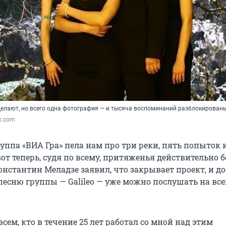
 делают, но всего одна фотография — и тысяча воспоминаний разблокирован
k.com
руппа «ВИА Гра» пела нам про три реки, пять попыток и
вот теперь, судя по всему, притяженья действительно 
онстантин Меладзе заявил, что закрывает проект, и до
песню группы — Galileo — уже можно послушать на все
всем, кто в течение 25 лет работал со мной над этим