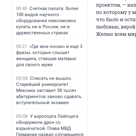
проектом, — нап
00:40
Счетная палата: более
по которому у м
100 видов научного
что было и оста
оборудования невозможно
любовью, верой 
купить ни в России, ни в
дружественных странах
Желаю всем мир
00:21
«Где мои носки» и еще 3
фразы, которые слышит
женщина, ставшая матерью
для своего мужа
05/08
Списать не вышло.
Старейший университет
Мексики заставит 58 тысяч
абитуриентов заново сдавать
вступительный экзамен
05/08
У аэропорта Лейпцига
обнаружили дрон со
взрывчаткой. Глава МВД
Германии назвал случившееся