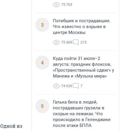
75 703
Погибшие и пострадавшие.
3
Что известно о взрыве в
центре Москвы
75 469
215
Куда пойти 31 июля–2
4
августа: праздник флоксов,
«Пространственный сдвиг» у
Манежа и «Музыка мира»
74 626
7
Галька била в людей,
5
пострадавших грузили в
скорые на лежаках. Что
происходило в Геленджике
после атаки БПЛА
 Одной из