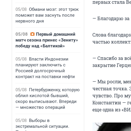
первых стала В
05/08
Обмани мозг: этот трюк
поможет вам заснуть после
— Благодарю за
нервного дня
05/08
Первый домашний
Слова благодар
матч сезона принес «Зениту»
частью коллекти
победу над «Балтикой»
— Спасибо за вс
05/08
Власти Индонезии
закрытие Герцег
планируют заключить с
Россией долгосрочный
контракт на поставки нефти
— Мы росли, мен
честная точка. 
05/08
Петербурженку, которую
чувство. Про му
облил кислотой бывший,
скоро выписывают. Впереди
Константин — г
— множество операций
еще одна из «ВИ
05/08
Выборы в
экстремальной ситуации.