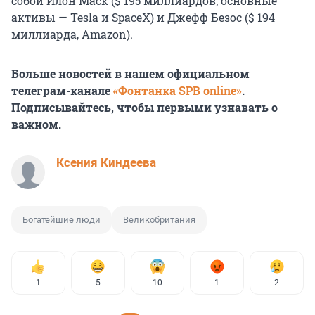
собой Илон Маск ($ 195 миллиардов; основные
активы — Tesla и SpaceX) и Джефф Безос ($ 194
миллиарда, Amazon).
Больше новостей в нашем официальном
телеграм-канале
«Фонтанка SPB online»
.
Подписывайтесь, чтобы первыми узнавать о
важном.
Ксения Киндеева
Богатейшие люди
Великобритания
1
5
10
1
2