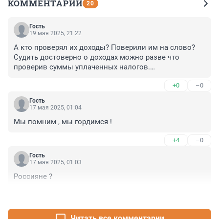
КОММЕНТАРИИ
20
Гость
19 мая 2025, 21:22
А кто проверял их доходы? Поверили им на слово?

Судить достоверно о доходах можно разве что 
проверив суммы уплаченных налогов.

Есть куча людей, делающих то же самое, но у них 
+0
–0
почему-то нет столько денег.
Гость
17 мая 2025, 01:04
Мы помним , мы гордимся !
+4
–0
Гость
17 мая 2025, 01:03
Россияне ?
+2
–0
Читать все комментарии