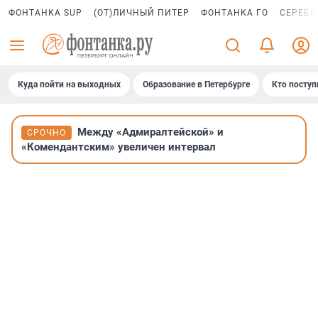
ФОНТАНКА SUP
(ОТ)ЛИЧНЫЙ ПИТЕР
ФОНТАНКА ГО
СЕРЕБР
Куда пойти на выходных
Образование в Петербурге
Кто поступ
Между «Адмиралтейской» и
СРОЧНО
«Комендантским» увеличен интервал