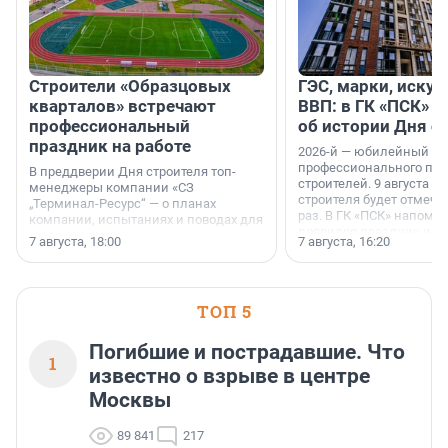
Строители «Образцовых
ГЭС, марки, искус
кварталов» встречают
ВВП: в ГК «ПСК» р
профессиональный
об истории Дня с
праздник на работе
2026-й — юбилейный го
профессионального пр
В преддверии Дня строителя топ-
строителей. 9 августа 2
менеджеры компании «СЗ
строителя будет отмечат
„Терминал-Ресурс“ — о планах
раз. В ГК «ПСК» напомни
компании, испытаниях и поводах для
появился праздник и к
осторожного оптимизма.
7 августа, 18:00
7 августа, 16:20
поменялась роль строит
ТОП 5
Погибшие и пострадавшие. Что
1
известно о взрыве в центре
Москвы
89 841
217