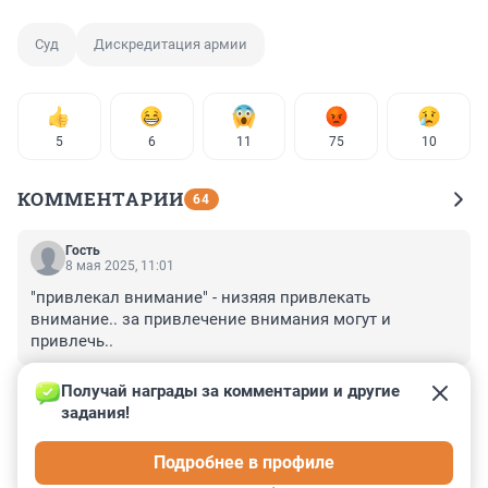
Суд
Дискредитация армии
5
6
11
75
10
КОММЕНТАРИИ
64
Гость
8 мая 2025, 11:01
"привлекал внимание" - низяяя привлекать 
внимание.. за привлечение внимания могут и 
привлечь..
+2
–0
Получай награды за комментарии и другие 
задания!
Гость
8 мая 2025, 09:18
Подробнее в профиле
теперь медаль получат наверно-за чтение соцсетей -