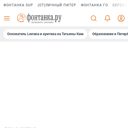
ФОНТАНКА SUP
(ОТ)ЛИЧНЫЙ ПИТЕР
ФОНТАНКА ГО
СЕРЕБР
Основатель Levrana и критика на Татьяны Ким
Образование в Петер