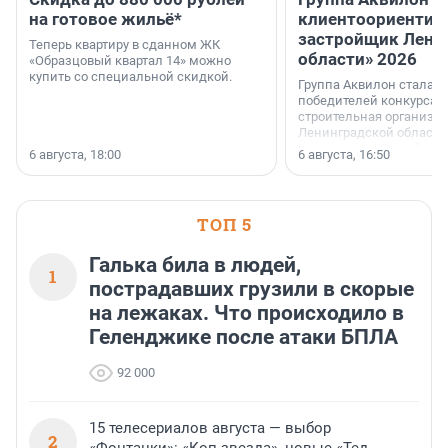
на готовое жильё*
клиентоориентир
застройщик Лени
Теперь квартиру в сданном ЖК
области» 2026
«Образцовый квартал 14» можно
купить со специальной скидкой.
Группа Аквилон стала 
победителей конкурса 
строительная организа
Ленинградской области 
номинации «Самый
6 августа, 18:00
6 августа, 16:50
клиентоориентированн
застройщик Ленинград
области».
ТОП 5
Галька била в людей,
1
пострадавших грузили в скорые
на лежаках. Что происходило в
Геленджике после атаки БПЛА
92 000
15 телесериалов августа — выбор
2