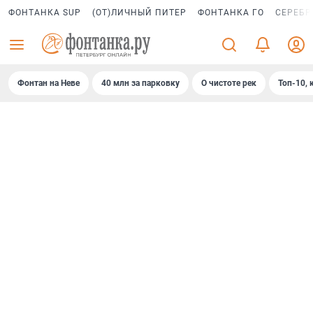
ФОНТАНКА SUP
(ОТ)ЛИЧНЫЙ ПИТЕР
ФОНТАНКА ГО
СЕРЕБР
Фонтан на Неве
40 млн за парковку
О чистоте рек
Топ-10, 