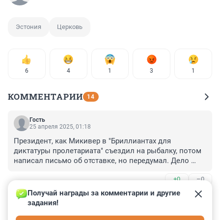
Эстония
Церковь
6
4
1
3
1
КОММЕНТАРИИ
14
Гость
25 апреля 2025, 01:18
Президент, как Микивер в "Бриллиантах для 
диктатуры пролетариата" съездил на рыбалку, потом 
написал письмо об отставке, но передумал. Дело 
было тоже в Таллине.
+0
–0
Получай награды за комментарии и другие 
Гость
24 апреля 2025, 22:56
задания!
эдускунта с рийкогу договорились, когда танкерные 