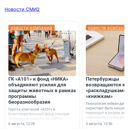
Новости СМИ2
НОВОСТИ КОМПАНИЙ
НОВОСТИ КОМПАНИ
ГК «А101» и фонд «НИКА»
Петербуржцы
объединяют усилия для
возвращаются к
защиты животных в рамках
«раскладушкам» 
программы
«книжкам»
биоразнообразия
Технология гибких дисп
перестает быть нишевы
Группа компаний «А101» и
переходит в разряд вос
Благотворительный фонд помощи
повседневных решений
бездомным животным «НИКА»
заключили соглашение о
6 августа, 12:26
5 августа, 13:56
стратегическом сотрудничестве.