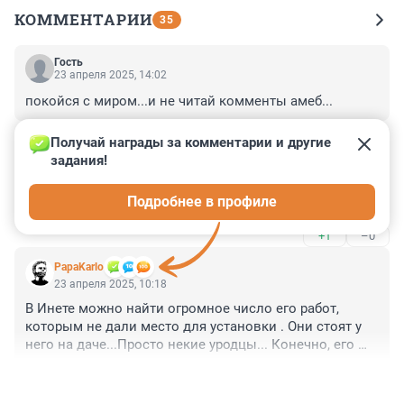
КОММЕНТАРИИ
35
Гость
23 апреля 2025, 14:02
покойся с миром...и не читай комменты амеб...
+3
–1
Получай награды за комментарии и другие 
задания!
Гость
23 апреля 2025, 10:54
Подробнее в профиле
Наследство 2 млрда долларов
+1
–0
PapaKarlo
23 апреля 2025, 10:18
В Инете можно найти огромное число его работ, 
которым не дали место для установки . Они стоят у 
него на даче...Просто некие уродцы... Конечно, его 
творчество спорно и неоднозначно. Порой, оно 
+2
–2
вообще маловразумительно... Но он был активным 
по жизни, умел себя продвинуть. Нам бы в РФ, не 