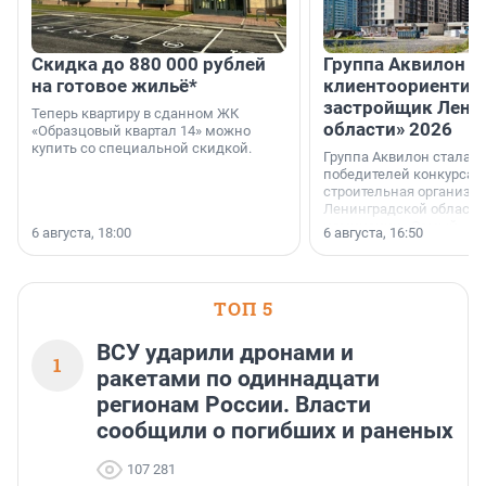
Скидка до 880 000 рублей
Группа Аквилон 
на готовое жильё*
клиентоориентир
застройщик Лени
Теперь квартиру в сданном ЖК
области» 2026
«Образцовый квартал 14» можно
купить со специальной скидкой.
Группа Аквилон стала 
победителей конкурса 
строительная организа
Ленинградской области 
номинации «Самый
6 августа, 18:00
6 августа, 16:50
клиентоориентированн
застройщик Ленинград
области».
ТОП 5
ВСУ ударили дронами и
1
ракетами по одиннадцати
регионам России. Власти
сообщили о погибших и раненых
107 281