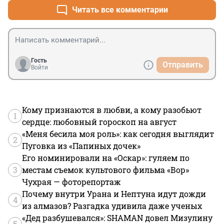
мешало иметь побольше таких грузин. Не 
Читать все комментарии
криминалов, а людей творческих
Гость
Отправить
Войти
Кому признаются в любви, а кому разобьют
1
сердце: любовный гороскоп на август
«Меня бесила моя роль»: как сегодня выглядит
2
Пуговка из «Папиных дочек»
Его номинировали на «Оскар»: гуляем по
3
местам съемок культового фильма «Вор»
Чухрая — фоторепортаж
Почему внутри Урана и Нептуна идут дожди
4
из алмазов? Разгадка удивила даже ученых
«Дед разбушевался»: SHAMAN довел Мизулину
5