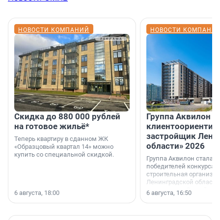
НОВОСТИ КОМПАНИЙ
НОВОСТИ КОМПАНИ
Скидка до 880 000 рублей
Группа Аквилон 
на готовое жильё*
клиентоориентир
застройщик Лени
Теперь квартиру в сданном ЖК
области» 2026
«Образцовый квартал 14» можно
купить со специальной скидкой.
Группа Аквилон стала 
победителей конкурса 
строительная организа
Ленинградской области 
номинации «Самый
6 августа, 18:00
6 августа, 16:50
клиентоориентированн
застройщик Ленинград
области».