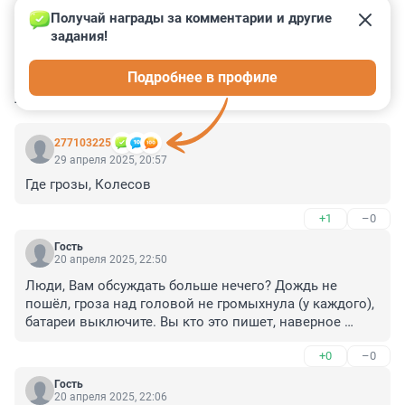
Получай награды за комментарии и другие 
задания!
30
48
13
13
9
Подробнее в профиле
КОММЕНТАРИИ
123
277103225
29 апреля 2025, 20:57
Где грозы, Колесов
+1
–0
Гость
20 апреля 2025, 22:50
Люди, Вам обсуждать больше нечего? Дождь не 
пошёл, гроза над головой не громыхнула (у каждого), 
батареи выключите. Вы кто это пишет, наверное 
настоящих проблем и беды не знаете. Колесов 
+0
–0
плохой. А почему он плохой? Прогноз погоды 
предсказал не верный? Петербург большой и Лен 
Гость
обл.тоже. Не всегда дождь и гроза будет везде. В 
20 апреля 2025, 22:06