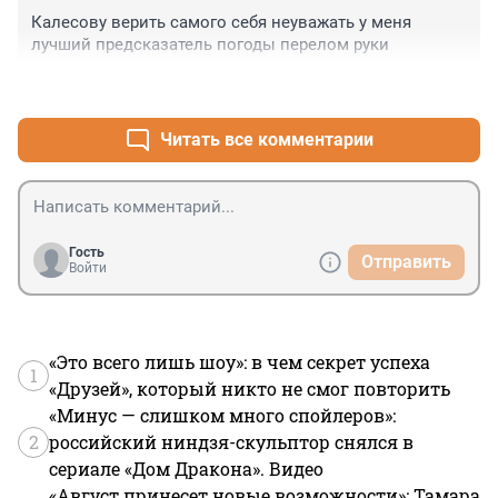
прошлом году так уже было. С одной стороны моста 
Калесову верить самого себя неуважать у меня 
черно и льёт просто сплошной стеной, а с другой 
лучший предсказатель погоды перелом руки
солнышко и сухо. Вот так.
+0
–0
Читать все комментарии
Гость
Отправить
Войти
«Это всего лишь шоу»: в чем секрет успеха
1
«Друзей», который никто не смог повторить
«Минус — слишком много спойлеров»:
2
российский ниндзя-скульптор снялся в
сериале «Дом Дракона». Видео
«Август принесет новые возможности»: Тамара