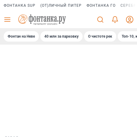
ФОНТАНКА SUP
(ОТ)ЛИЧНЫЙ ПИТЕР
ФОНТАНКА ГО
СЕРЕБР
Фонтан на Неве
40 млн за парковку
О чистоте рек
Топ-10, 