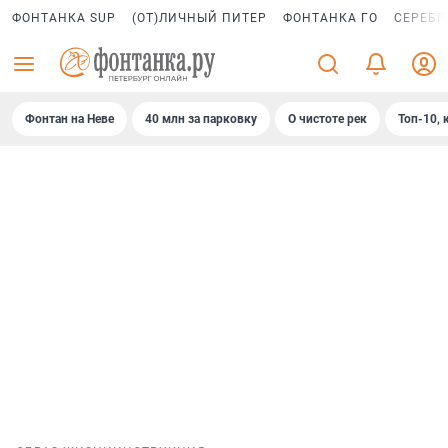
ФОНТАНКА SUP
(ОТ)ЛИЧНЫЙ ПИТЕР
ФОНТАНКА ГО
СЕРЕБР
Фонтан на Неве
40 млн за парковку
О чистоте рек
Топ-10, 