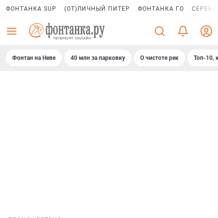
ФОНТАНКА SUP
(ОТ)ЛИЧНЫЙ ПИТЕР
ФОНТАНКА ГО
СЕРЕБР
Фонтан на Неве
40 млн за парковку
О чистоте рек
Топ-10, 