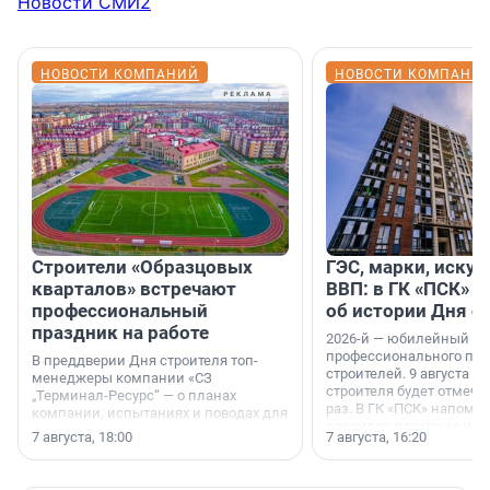
Новости СМИ2
НОВОСТИ КОМПАНИЙ
НОВОСТИ КОМПАНИ
Строители «Образцовых
ГЭС, марки, искус
кварталов» встречают
ВВП: в ГК «ПСК» р
профессиональный
об истории Дня с
праздник на работе
2026-й — юбилейный го
профессионального пр
В преддверии Дня строителя топ-
строителей. 9 августа 2
менеджеры компании «СЗ
строителя будет отмечат
„Терминал-Ресурс“ — о планах
раз. В ГК «ПСК» напомни
компании, испытаниях и поводах для
появился праздник и к
осторожного оптимизма.
7 августа, 18:00
7 августа, 16:20
поменялась роль строит