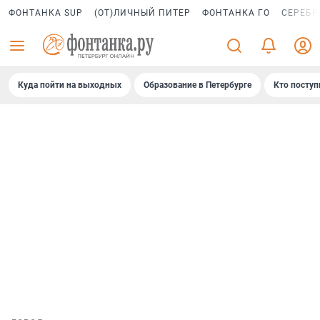
ФОНТАНКА SUP
(ОТ)ЛИЧНЫЙ ПИТЕР
ФОНТАНКА ГО
СЕРЕБР
Куда пойти на выходных
Образование в Петербурге
Кто поступ