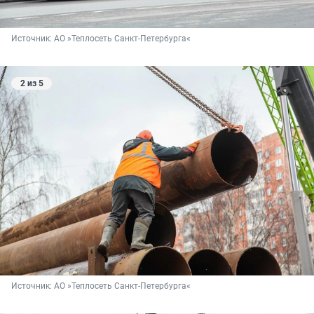
Источник: 
АО »Теплосеть Санкт-Петербурга«
2 из 5
Источник: 
АО »
Теплосеть
Санкт
-
Петербурга
«