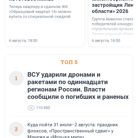
застройщик Лени
Теперь квартиру в сданном ЖК
области» 2026
«Образцовый квартал 14» можно
купить со специальной скидкой.
Группа Аквилон стала 
победителей конкурса 
строительная организа
Ленинградской области 
номинации «Самый
6 августа, 18:00
6 августа, 16:50
клиентоориентированн
застройщик Ленинград
области».
ТОП 5
ВСУ ударили дронами и
1
ракетами по одиннадцати
регионам России. Власти
сообщили о погибших и раненых
110 450
Куда пойти 31 июля–2 августа: праздник
2
флоксов, «Пространственный сдвиг» у
Манежа и «Музыка мира»