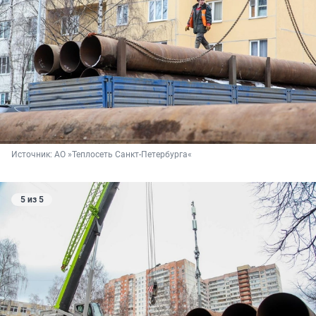
Источник: 
АО »
Теплосеть
Санкт
-
Петербурга
«
5 из 5