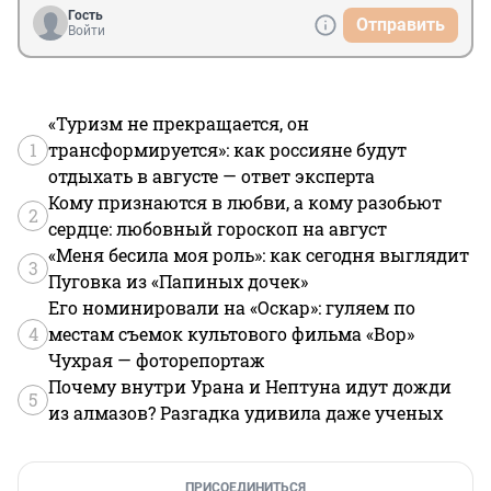
Гость
Отправить
Войти
«Туризм не прекращается, он
1
трансформируется»: как россияне будут
отдыхать в августе — ответ эксперта
Кому признаются в любви, а кому разобьют
2
сердце: любовный гороскоп на август
«Меня бесила моя роль»: как сегодня выглядит
3
Пуговка из «Папиных дочек»
Его номинировали на «Оскар»: гуляем по
4
местам съемок культового фильма «Вор»
Чухрая — фоторепортаж
Почему внутри Урана и Нептуна идут дожди
5
из алмазов? Разгадка удивила даже ученых
ПРИСОЕДИНИТЬСЯ