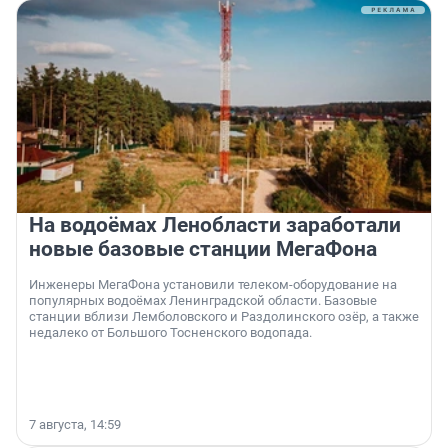
На водоёмах Ленобласти заработали
новые базовые станции МегаФона
Инженеры МегаФона установили телеком-оборудование на
популярных водоёмах Ленинградской области. Базовые
станции вблизи Лемболовского и Раздолинского озёр, а также
недалеко от Большого Тосненского водопада.
7 августа, 14:59