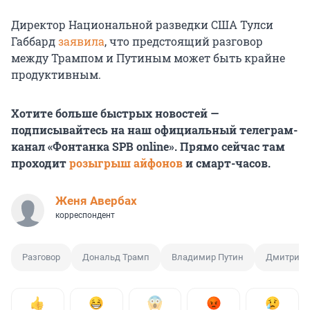
Директор Национальной разведки США Тулси
Габбард
заявила
, что предстоящий разговор
между Трампом и Путиным может быть крайне
продуктивным.
Хотите больше быстрых новостей —
подписывайтесь на наш официальный телеграм-
канал «Фонтанка SPB online». Прямо сейчас там
проходит
розыгрыш айфонов
и смарт-часов.
Женя Авербах
корреспондент
Разговор
Дональд Трамп
Владимир Путин
Дмитрий 