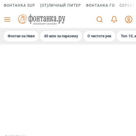
ФОНТАНКА SUP
(ОТ)ЛИЧНЫЙ ПИТЕР
ФОНТАНКА ГО
СЕРЕБР
Фонтан на Неве
40 млн за парковку
О чистоте рек
Топ-10, 