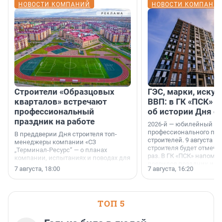
НОВОСТИ КОМПАНИЙ
НОВОСТИ КОМПАНИ
Строители «Образцовых
ГЭС, марки, искус
кварталов» встречают
ВВП: в ГК «ПСК» р
профессиональный
об истории Дня с
праздник на работе
2026-й — юбилейный го
профессионального пр
В преддверии Дня строителя топ-
строителей. 9 августа 2
менеджеры компании «СЗ
строителя будет отмечат
„Терминал-Ресурс“ — о планах
раз. В ГК «ПСК» напомни
компании, испытаниях и поводах для
появился праздник и к
осторожного оптимизма.
7 августа, 18:00
7 августа, 16:20
поменялась роль строит
ТОП 5