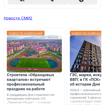
Новости СМИ2
НОВОСТИ КОМПАНИЙ
НОВОСТИ КОМПАНИ
Строители «Образцовых
ГЭС, марки, искус
кварталов» встречают
ВВП: в ГК «ПСК» р
профессиональный
об истории Дня с
праздник на работе
2026-й — юбилейный го
профессионального пр
В преддверии Дня строителя топ-
строителей. 9 августа 2
менеджеры компании «СЗ
строителя будет отмечат
„Терминал-Ресурс“ — о планах