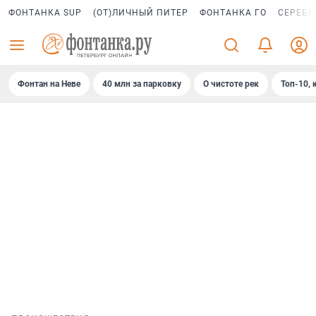
ФОНТАНКА SUP
(ОТ)ЛИЧНЫЙ ПИТЕР
ФОНТАНКА ГО
СЕРЕБР
Фонтан на Неве
40 млн за парковку
О чистоте рек
Топ-10, 