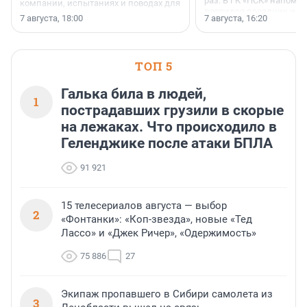
раз. В ГК «ПСК» напомни
компании, испытаниях и поводах для
появился праздник и к
осторожного оптимизма.
7 августа, 18:00
7 августа, 16:20
поменялась роль строит
ТОП 5
Галька била в людей,
1
пострадавших грузили в скорые
на лежаках. Что происходило в
Геленджике после атаки БПЛА
91 921
15 телесериалов августа — выбор
2
«Фонтанки»: «Коп-звезда», новые «Тед
Лассо» и «Джек Ричер», «Одержимость»
75 886
27
Экипаж пропавшего в Сибири самолета из
3