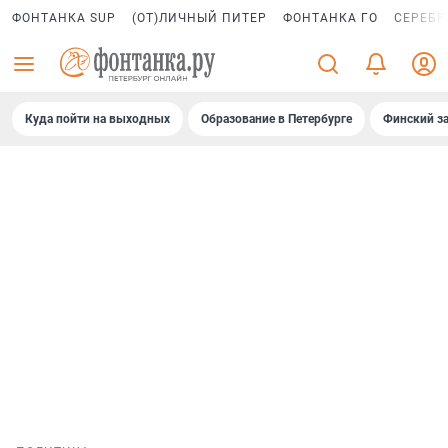
ФОНТАНКА SUP
(ОТ)ЛИЧНЫЙ ПИТЕР
ФОНТАНКА ГО
СЕРЕБР
Куда пойти на выходных
Образование в Петербурге
Финский за