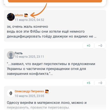
КОММЕНТАРИИ
27
ixform
11 марта 2025, 04:52
эх, очень жаль конечно

ведь все эти ФАБы они хотели ещё немного 
денацифицировать гойду движухи но видимо не 
судьба
+0
–0
Гость
10 марта 2025, 23:11
"...заявил, что видит перспективы в предложении 
Украины о частичном прекращении огня для 
завершения конфликта."

Лично, даже не допускаю, что Макрон с Шольцем, 
+5
–0
Дудой, Баррелем, Джонсоном, а главное, семейство 
Рокфеллеров и Соросев с остальными анклавами из 
Олександр Петренко
могикан, будут рады такому положению дел.

10 марта 2025, 23:05
Да и к тому же, считаю, что России не следует 
Одессу вернём в материнское лоно, можно и 
наступать на грабли в очередной раз.

передохнуть, провести переговоры.
Ведь незачем старушке Меркель лишний раз давать 