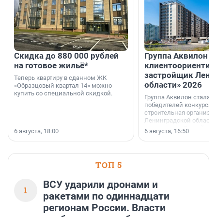
Скидка до 880 000 рублей
Группа Аквилон 
на готовое жильё*
клиентоориентир
застройщик Лени
Теперь квартиру в сданном ЖК
области» 2026
«Образцовый квартал 14» можно
купить со специальной скидкой.
Группа Аквилон стала 
победителей конкурса 
строительная организа
Ленинградской области 
номинации «Самый
6 августа, 18:00
6 августа, 16:50
клиентоориентированн
застройщик Ленинград
области».
ТОП 5
ВСУ ударили дронами и
1
ракетами по одиннадцати
регионам России. Власти