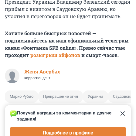
Президент Украины Владимир Зеленский сегодня
прибыл с визитом в Саудовскую Аравию, но
участия в переговорах он не будет принимать.
Хотите больше быстрых новостей —
подписывайтесь на наш официальный телеграм-
канал «Фонтанка SPB online». Прямо сейчас там
проходит
розыгрыш айфонов
и смарт-часов.
Женя Авербах
корреспондент
Марко Рубио
Прекращение огня
Украина
Саудовская
Получай награды за комментарии и другие 
задания!
4
6
0
2
1
Подробнее в профиле