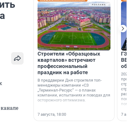
ить
а
Строители «Образцовых
ГЭС, м
кварталов» встречают
ВВП: в
профессиональный
об ист
праздник на работе
2026-й —
професси
В преддверии Дня строителя топ-
к
строителе
менеджеры компании «СЗ
строителя
„Терминал-Ресурс“ — о планах
раз. В ГК
компании, испытаниях и поводах для
появился
осторожного оптимизма.
поменяла
-канале
7 августа, 18:00
7 августа,