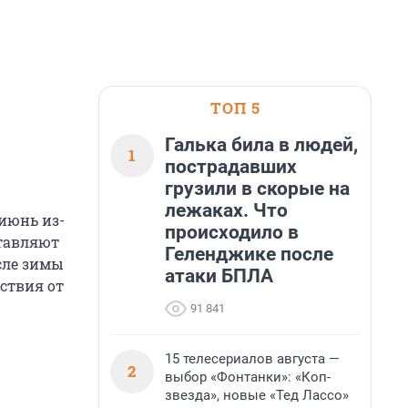
ТОП 5
Галька била в людей,
1
пострадавших
грузили в скорые на
лежаках. Что
 июнь из-
происходило в
ставляют
Геленджике после
сле зимы
атаки БПЛА
ствия от
91 841
15 телесериалов августа —
2
выбор «Фонтанки»: «Коп-
звезда», новые «Тед Лассо»