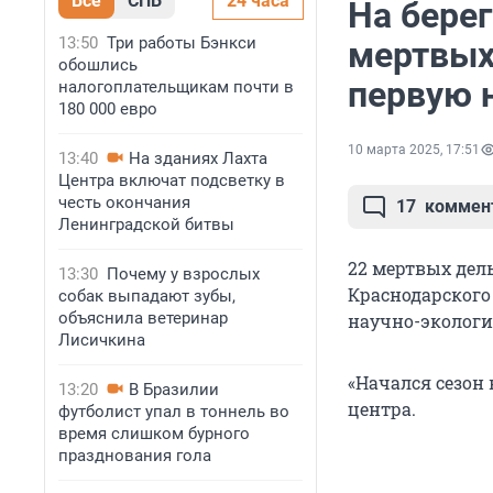
Все
СПБ
24 часа
На бере
13:50
Три работы Бэнкси
мертвых
обошлись
первую 
налогоплательщикам почти в
180 000 евро
10 марта 2025, 17:51
13:40
На зданиях Лахта
Центра включат подсветку в
честь окончания
17
коммен
Ленинградской битвы
22 мертвых дел
13:30
Почему у взрослых
Краснодарского
собак выпадают зубы,
объяснила ветеринар
научно-экологи
Лисичкина
«Начался сезон 
13:20
В Бразилии
центра.
футболист упал в тоннель во
время слишком бурного
празднования гола