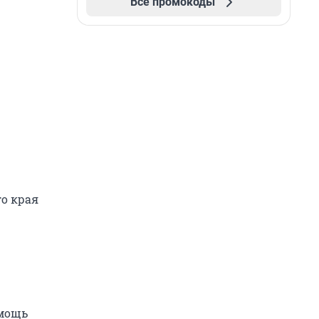
Все промокоды
го края
омощь