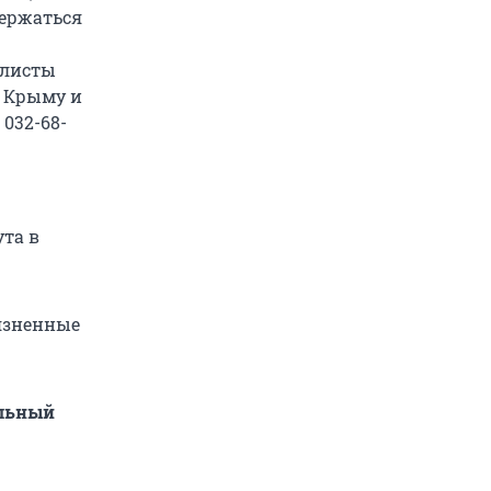
держаться
алисты
В Крыму и
032-68-
та в
язненные
альный