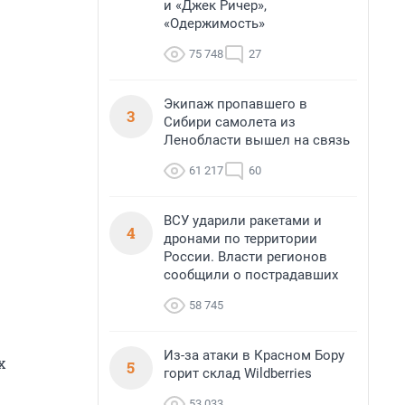
и «Джек Ричер»,
«Одержимость»
75 748
27
Экипаж пропавшего в
3
Сибири самолета из
Ленобласти вышел на связь
61 217
60
ВСУ ударили ракетами и
4
дронами по территории
России. Власти регионов
сообщили о пострадавших
58 745
Из-за атаки в Красном Бору
х
5
горит склад Wildberries
53 033