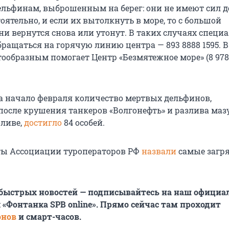
льфинам, выброшенным на берег: они не имеют сил 
оятельно, и если их вытолкнуть в море, то с большой
ни вернутся снова или утонут. В таких случаях специ
бращаться на горячую линию центра — 893 8888 1595. 
ообразным помогает Центр «Безмятежное море» (8 978 
а начало февраля количество мертвых дельфинов,
осле крушения танкеров «Волгонефть» и разлива мазу
ливе,
достигло
84 особей.
ты Ассоциации туроператоров РФ
назвали
самые загр
 быстрых новостей — подписывайтесь на наш офици
 «Фонтанка SPB online». Прямо сейчас там проходит
онов
и смарт-часов.