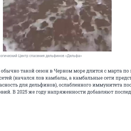
логический Центр спасения дельфинов «Дельфа»
 обычно такой сезон в Черном море длится с марта по
сетей (начался лов камбалы, а камбальные сети пред
сность для дельфинов), ослабленного иммунитета по
овий. В 2025 же году напряженности добавляют послед