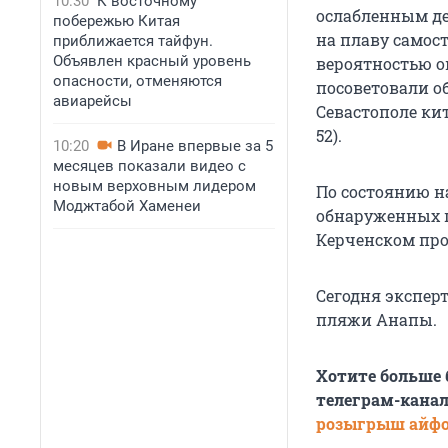
10:30
К восточному
ослабленным де
побережью Китая
на плаву самост
приближается тайфун.
Объявлен красный уровень
вероятностью о
опасности, отменяются
посоветовали о
авиарейсы
Севастополе кит
52).
10:20
В Иране впервые за 5
месяцев показали видео с
новым верховным лидером
По состоянию н
Моджтабой Хаменеи
обнаруженных п
Керченском про
Сегодня экспер
пляжи Анапы.
Хотите больше
телеграм-канал
розыгрыш айф