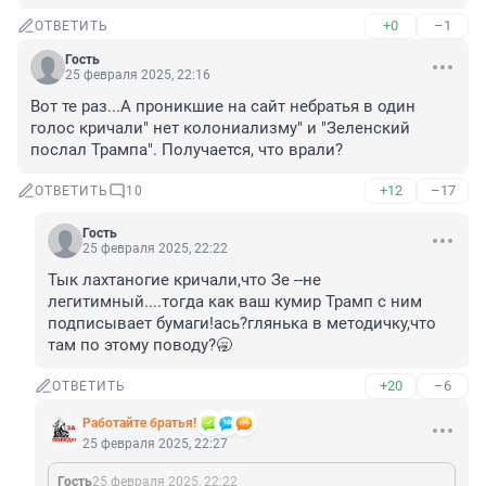
+0
–1
ОТВЕТИТЬ
Гость
25 февраля 2025, 22:16
Вот те раз...А проникшие на сайт небратья в один 
голос кричали" нет колониализму" и "Зеленский 
послал Трампа". Получается, что врали?
+12
–17
ОТВЕТИТЬ
10
Гость
25 февраля 2025, 22:22
Тык лахтаногие кричали,что Зе --не 
легитимный....тогда как ваш кумир Трамп с ним 
подписывает бумаги!ась?глянька в методичку,что 
там по этому поводу?🥱
+20
–6
ОТВЕТИТЬ
Работайте братья!
25 февраля 2025, 22:27
Гость
25 февраля 2025, 22:22