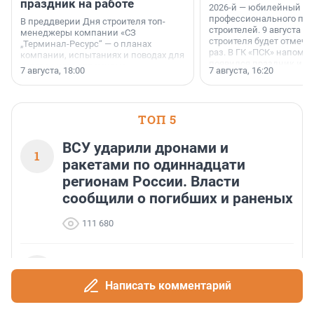
праздник на работе
2026-й — юбилейный го
профессионального пр
В преддверии Дня строителя топ-
строителей. 9 августа 2
менеджеры компании «СЗ
строителя будет отмечат
„Терминал-Ресурс“ — о планах
раз. В ГК «ПСК» напомни
компании, испытаниях и поводах для
появился праздник и к
осторожного оптимизма.
7 августа, 18:00
7 августа, 16:20
поменялась роль строит
ТОП 5
ВСУ ударили дронами и
1
ракетами по одиннадцати
регионам России. Власти
сообщили о погибших и раненых
111 680
Теракты против мирных граждан. Татьяна
2
Ким ответила, почему ВСУ атакует склады
Написать комментарий
Wildberries
88 682