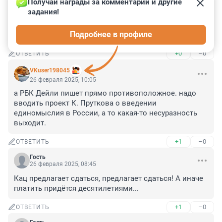
Получай награды за комментарии и другие 
задания!
Гость
26 февраля 2025, 10:25
Подробнее в профиле
А вообще
+0
–0
ОТВЕТИТЬ
VKuser198045
26 февраля 2025, 10:05
а РБК Дейли пишет прямо противоположное. надо 
вводить проект К. Пруткова о введении 
единомыслия в России, а то какая-то несуразность 
выходит.
+1
–0
ОТВЕТИТЬ
Гость
26 февраля 2025, 08:45
Кац предлагает сдаться, предлагает сдаться! А иначе 
платить придётся десятилетиями...
+1
–0
ОТВЕТИТЬ