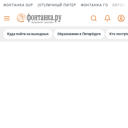
ФОНТАНКА SUP
(ОТ)ЛИЧНЫЙ ПИТЕР
ФОНТАНКА ГО
СЕРЕБР
Куда пойти на выходных
Образование в Петербурге
Кто поступ