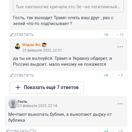
Тык лахтаногие кричали,что Зе --не легитимный....тогда как ваш кумир Трамп с ним подписывает бумаги!ась?глянька в методичку,что там по этому поводу?🥱
Гость, так выходит Трамп опять ваш друг , раз с 
зелей что-то подписывает ?
+5
–11
ОТВЕТИТЬ
Мадам Жо
25 февраля 2025, 22:31
да ты не волнуйся. Трамп и Украину обдерет, и 
Россию выдоит. мало никому не покажется
+8
–7
ОТВЕТИТЬ
Показать ещё 7 ответов
Гость
25 февраля 2025, 22:14
Мечтают выкопать бублик, а выкопают дырку от 
бублика
+4
–3
ОТВЕТИТЬ
2