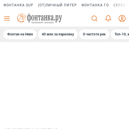
ФОНТАНКА SUP
(ОТ)ЛИЧНЫЙ ПИТЕР
ФОНТАНКА ГО
СЕРЕБР
Фонтан на Неве
40 млн за парковку
О чистоте рек
Топ-10, 