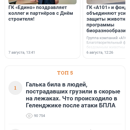
ГК «Едино» поздравляет
ГК «А101» и фонд
коллег и партнёров с Днём
объединяют усил
строителя!
защиты животных
программы
биоразнообразия
Группа компаний «А101»
Благотворительный фо
бездомным животным 
заключили соглашение
7 августа, 13:41
6 августа, 12:26
стратегическом сотрудн
ТОП 5
Галька била в людей,
1
пострадавших грузили в скорые
на лежаках. Что происходило в
Геленджике после атаки БПЛА
90 754