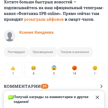
Хотите больше быстрых новостей —
подписывайтесь на наш официальный телеграм-
канал «Фонтанка SPB online». Прямо сейчас там
проходит
розыгрыш айфонов
и смарт-часов.
Ксения Киндеева
Росгвардия
Просвещение
Погром в магазине
1
8
5
18
1
КОММЕНТАРИИ
29
Получай награды за комментарии и другие 
Гость
26 февраля 2025, 09:10
задания!
сдал экзамен, теперь это кандидат в депутаты от 