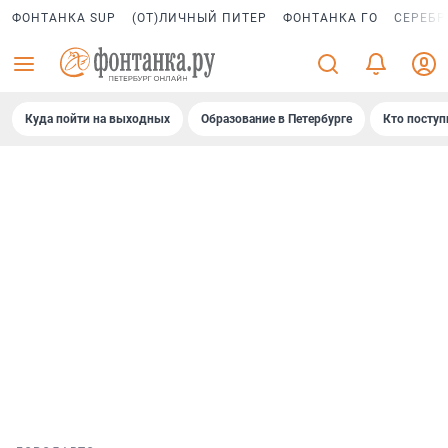
ФОНТАНКА SUP
(ОТ)ЛИЧНЫЙ ПИТЕР
ФОНТАНКА ГО
СЕРЕБР
Куда пойти на выходных
Образование в Петербурге
Кто поступ