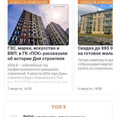
НОВОСТИ КОМПАНИЙ
НОВОСТИ КОМПАНИ
ГЭС, марки, искусство и
Скидка до 880 00
ВВП: в ГК «ПСК» рассказали
на готовое жильё
об истории Дня строителя
Теперь квартиру в сда
«Образцовый квартал 1
2026-й — юбилейный год
купить со специальной 
профессионального праздника
строителей. 9 августа 2026 года День
строителя будет отмечаться в 70-й
раз. В ГК «ПСК» напомнили о том, как
появился праздник и как
7 августа, 16:20
6 августа, 18:00
поменялась роль строительства.
ТОП 5