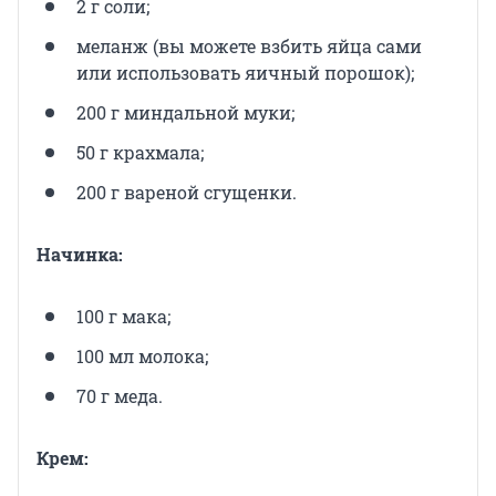
2 г соли;
меланж (вы можете взбить яйца сами
или использовать яичный порошок);
200 г миндальной муки;
50 г крахмала;
200 г вареной сгущенки.
Начинка:
100 г мака;
100 мл молока;
70 г меда.
Крем: