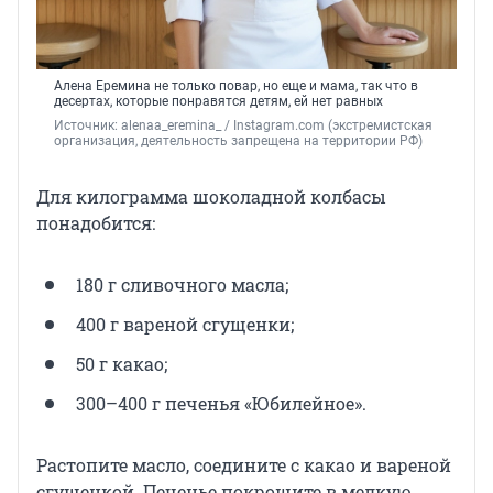
Алена Еремина не только повар, но еще и мама, так что в
десертах, которые понравятся детям, ей нет равных
Источник: 
alenaa_eremina_ / Instagram.com (экстремистская 
организация, деятельность запрещена на территории РФ)
Для килограмма шоколадной колбасы
понадобится:
180 г сливочного масла;
400 г вареной сгущенки;
50 г какао;
300–400 г печенья «Юбилейное».
Растопите масло, соедините с какао и вареной
сгущенкой. Печенье покрошите в мелкую