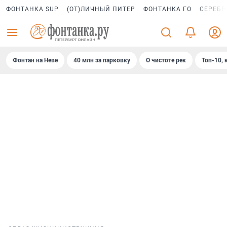
ФОНТАНКА SUP
(ОТ)ЛИЧНЫЙ ПИТЕР
ФОНТАНКА ГО
СЕРЕБР
Фонтан на Неве
40 млн за парковку
О чистоте рек
Топ-10, 