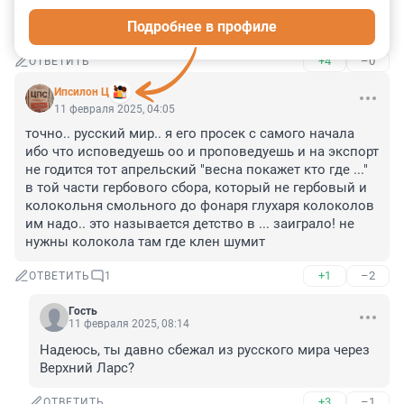
практически отсутствует….То, что осталось с светских 
Подробнее в профиле
времен развалилось, нового ничего не создано……
+4
–0
ОТВЕТИТЬ
Ипсилон Ц
11 февраля 2025, 04:05
точно.. русский мир.. я его просек с самого начала 
ибо что исповедуешь оо и проповедуешь и на экспорт 
не годится тот апрельский "весна покажет кто где ..." 
в той части гербового сбора, который не гербовый и 
колокольня смольного до фонаря глухаря колоколов 
им надо.. это называется детство в ... заиграло! не 
нужны колокола там где клен шумит
+1
–2
ОТВЕТИТЬ
1
Гость
11 февраля 2025, 08:14
Надеюсь, ты давно сбежал из русского мира через 
Верхний Ларс?
+3
–1
ОТВЕТИТЬ