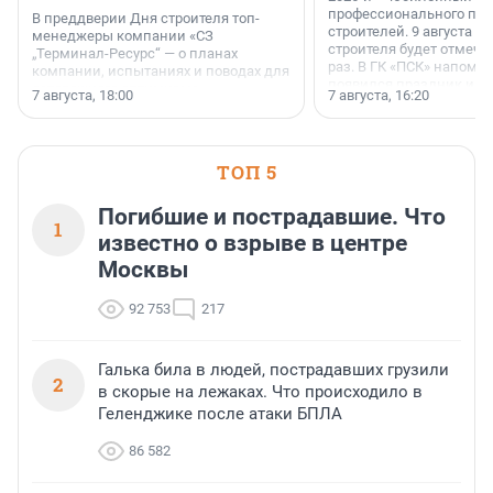
профессионального пр
В преддверии Дня строителя топ-
строителей. 9 августа 2
менеджеры компании «СЗ
строителя будет отмечат
„Терминал-Ресурс“ — о планах
раз. В ГК «ПСК» напомни
компании, испытаниях и поводах для
появился праздник и к
осторожного оптимизма.
7 августа, 18:00
7 августа, 16:20
поменялась роль строит
ТОП 5
Погибшие и пострадавшие. Что
1
известно о взрыве в центре
Москвы
92 753
217
Галька била в людей, пострадавших грузили
2
в скорые на лежаках. Что происходило в
Геленджике после атаки БПЛА
86 582