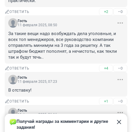
практически.
+2
–0
ОТВЕТИТЬ
Гость
11 февраля 2025, 08:50
За такие вещи надо возбуждать дела уголовные, и 
всех топ менеджеров, все руководство компании 
отправлять минимум на 3 года за решетку. А так 
штрафом бюджет пополнят, а нечистоты, как текли 
так и будут течь..
+4
–0
ОТВЕТИТЬ
Гость
11 февраля 2025, 07:23
В отставку!
+1
–0
ОТВЕТИТЬ
Гость
11 февраля 2025, 06:16
Получай награды за комментарии и другие 
Написали бы лучше: а куда вообще сливать отходы? 
задания!
Инфраструктура мусоропереработки вообще 