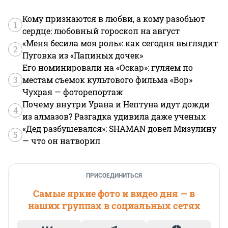
Кому признаются в любви, а кому разобьют
1
сердце: любовный гороскоп на август
«Меня бесила моя роль»: как сегодня выглядит
2
Пуговка из «Папиных дочек»
Его номинировали на «Оскар»: гуляем по
3
местам съемок культового фильма «Вор»
Чухрая — фоторепортаж
Почему внутри Урана и Нептуна идут дожди
4
из алмазов? Разгадка удивила даже ученых
«Дед разбушевался»: SHAMAN довел Мизулину
5
— что он натворил
ПРИСОЕДИНИТЬСЯ
Самые яркие фото и видео дня — в
наших группах в социальных сетях