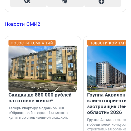
Новости СМИ2
НОВОСТИ КОМПАНИЙ
НОВОСТИ КОМПАНИ
Скидка до 880 000 рублей
Группа Аквилон 
на готовое жильё*
клиентоориентир
застройщик Лени
Теперь квартиру в сданном ЖК
области» 2026
«Образцовый квартал 14» можно
купить со специальной скидкой.
Группа Аквилон стала 
победителей конкурса 
строительная организа