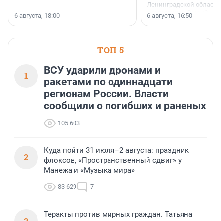
Ленинградской области 
номинации «Самый
6 августа, 18:00
6 августа, 16:50
клиентоориентированн
застройщик Ленинград
области».
ТОП 5
ВСУ ударили дронами и
1
ракетами по одиннадцати
регионам России. Власти
сообщили о погибших и раненых
105 603
Куда пойти 31 июля–2 августа: праздник
2
флоксов, «Пространственный сдвиг» у
Манежа и «Музыка мира»
83 629
7
Теракты против мирных граждан. Татьяна
3