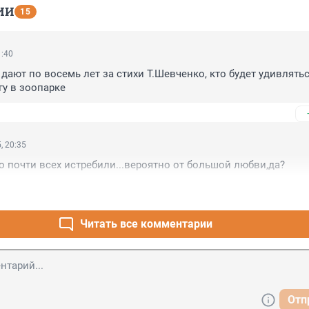
ИИ
15
1:40
 дают по восемь лет за стихи Т.Шевченко, кто будет удивлятьс
гу в зоопарке
, 20:35
 то почти всех истребили...вероятно от большой любви,да?
Читать все комментарии
Отп