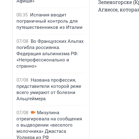
Афиши»
Зеленогорске (
Агнессе, котора
00:35
Испания вводит
пограничный контроль для
путешественников из Италии
07/08
Во Французских Альпах
погибла россиянка.
Федерация альпинизма РФ:
«Непрофессионально и
странно»
07/08
Названа профессия,
представители которой реже
всего умирают от болезни
Альцгеймера
07/08
Мизулина
отреагировала на сообщения
о выдворении «веселого
молочника» Джастаса
Уолкера из РФ