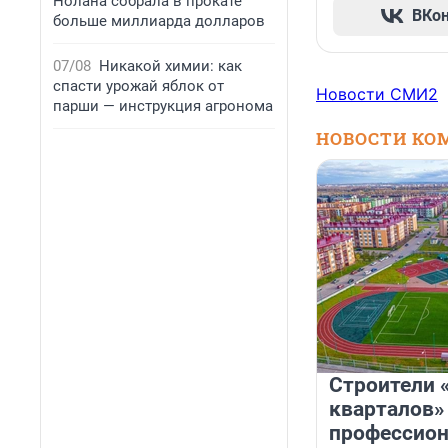
Нолана собрала в прокате
ВКо
больше миллиарда долларов
07/08
Никакой химии: как
спасти урожай яблок от
Новости СМИ2
парши — инструкция агронома
НОВОСТИ КО
Строители 
кварталов»
профессио