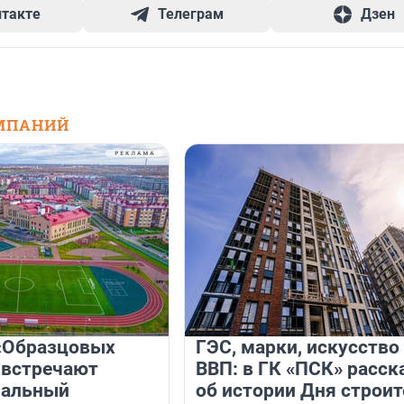
нтакте
Телеграм
Дзен
МПАНИЙ
«Образцовых
ГЭС, марки, искусство
 встречают
ВВП: в ГК «ПСК» расск
нальный
об истории Дня строит