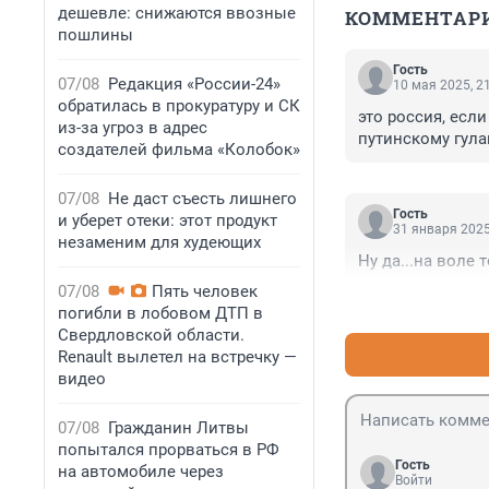
дешевле: снижаются ввозные
КОММЕНТАР
пошлины
Гость
07/08
Редакция «России-24»
10 мая 2025, 2
обратилась в прокуратуру и СК
это россия, если
из-за угроз в адрес
путинскому гула
создателей фильма «Колобок»
07/08
Не даст съесть лишнего
Гость
и уберет отеки: этот продукт
31 января 2025
незаменим для худеющих
Ну да...на воле
07/08
Пять человек
погибли в лобовом ДТП в
Свердловской области.
Renault вылетел на встречку —
видео
07/08
Гражданин Литвы
попытался прорваться в РФ
Гость
на автомобиле через
Войти