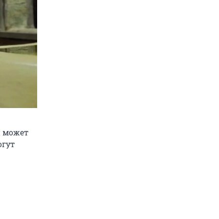
й может
огут