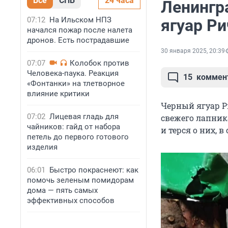
Все
СПБ
24 часа
Ленингра
07:12
На Ильском НПЗ
ягуар Ри
начался пожар после налета
дронов. Есть пострадавшие
30 января 2025, 20:39
07:07
Колобок против
Человека-паука. Реакция
15
коммен
«Фонтанки» на тлетворное
влияние критики
Черный ягуар Р
07:02
Лицевая гладь для
свежего лапник
чайников: гайд от набора
и терся о них, 
петель до первого готового
изделия
06:01
Быстро покраснеют: как
помочь зеленым помидорам
дома — пять самых
эффективных способов