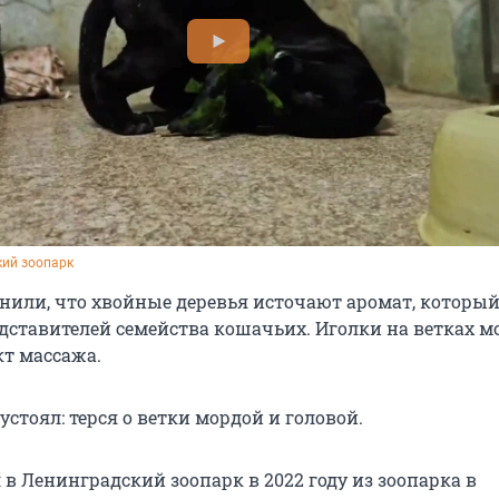
ий зоопарк 
снили, что хвойные деревья источают аромат, которы
дставителей семейства кошачьих. Иголки на ветках м
кт массажа.
устоял: терся о ветки мордой и головой.
в Ленинградский зоопарк в 2022 году из зоопарка в