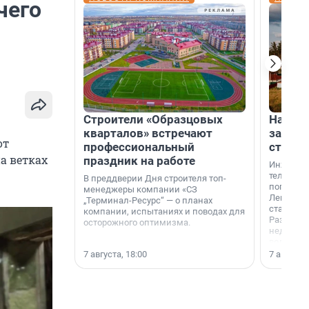
чего
Строители «Образцовых
На вод
кварталов» встречают
зарабо
от
профессиональный
станци
а ветках
праздник на работе
Инженер
телеком-
В преддверии Дня строителя топ-
популярн
менеджеры компании «СЗ
Ленингра
„Терминал-Ресурс“ — о планах
станции 
компании, испытаниях и поводах для
Раздолин
осторожного оптимизма.
недалеко
водопада
7 августа, 18:00
7 августа,