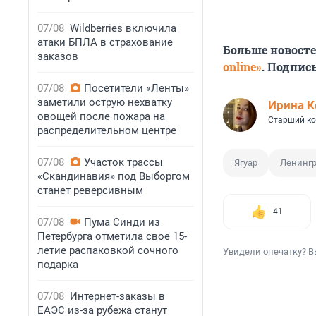
07/08
Wildberries включила
атаки БПЛА в страхование
Больше новост
заказов
online»
. Подпис
07/08
Посетители «Ленты»
заметили острую нехватку
Иpина К
овощей после пожара на
Старший ко
распределительном центре
07/08
Участок трассы
Ягуар
Ленингр
«Скандинавия» под Выборгом
станет реверсивным
41
07/08
Пума Синди из
Петербурга отметила свое 15-
летие распаковкой сочного
Увидели опечатку? В
подарка
07/08
Интернет-заказы в
ЕАЭС из-за рубежа станут