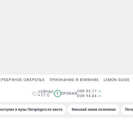
ЕРЕБРЯНОЕ ОЖЕРЕЛЬЕ
ПРИЗНАНИЕ И ВЛИЯНИЕ
LEMON GUIDE
USD 82,17
СЕЙЧАС
1
ПРОБКИ
+17°C
EUR 94,84
поступил в вузы Петербурга по квоте
Финский залив позеленел
Пете