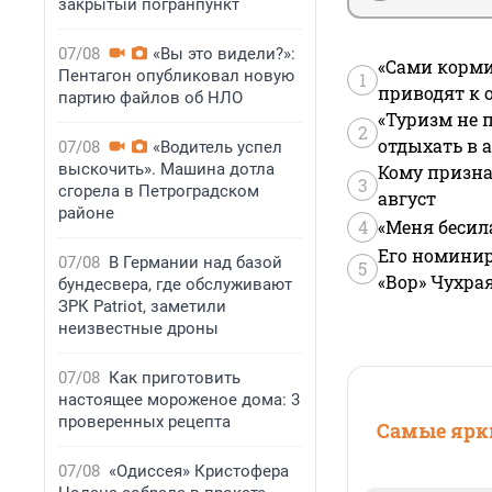
закрытый погранпункт
07/08
«Вы это видели?»:
«Сами корми
Пентагон опубликовал новую
1
приводят к 
партию файлов об НЛО
«Туризм не 
2
отдыхать в а
07/08
«Водитель успел
выскочить». Машина дотла
Кому призна
3
сгорела в Петроградском
август
районе
4
«Меня бесил
Его номинир
07/08
В Германии над базой
5
«Вор» Чухра
бундесвера, где обслуживают
ЗРК Patriot, заметили
неизвестные дроны
07/08
Как приготовить
настоящее мороженое дома: 3
проверенных рецепта
Самые ярки
07/08
«Одиссея» Кристофера