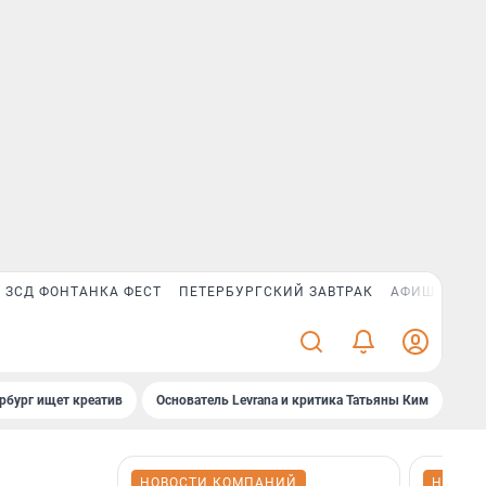
ЗСД ФОНТАНКА ФЕСТ
ПЕТЕРБУРГСКИЙ ЗАВТРАК
АФИША PLUS
рбург ищет креатив
Основатель Levrana и критика Татьяны Ким
Зач
НОВОСТИ КОМПАНИЙ
НОВОС