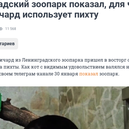
дский зоопарк показал, для 
чард использует пихту
11 568
тариев
ичард из Ленинградского зоопарка пришел в восторг 
а пихты. Как кот с видимым удовольствием валялся н
в своем телеграм-канале 30 января
показал
зоопарк.