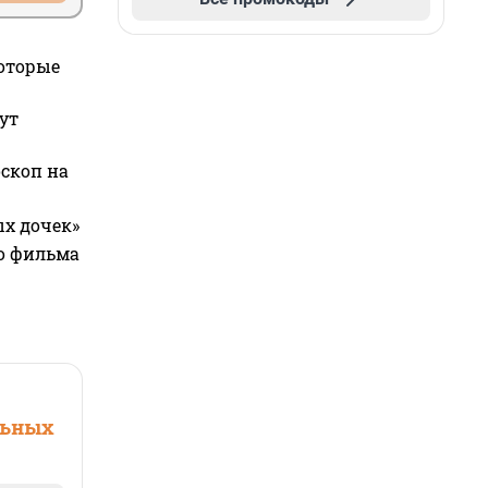
которые
ут
оскоп на
ых дочек»
го фильма
льных