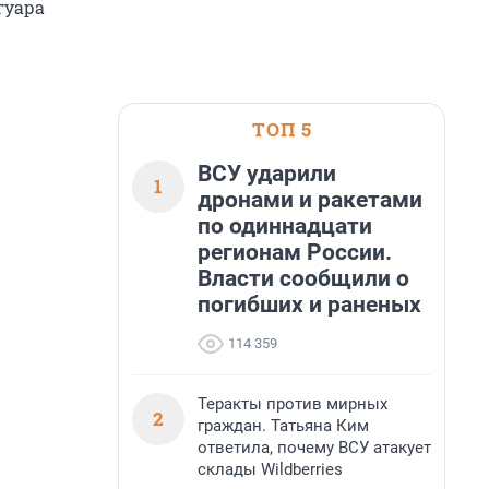
гуара
ТОП 5
ВСУ ударили
1
дронами и ракетами
по одиннадцати
регионам России.
Власти сообщили о
погибших и раненых
114 359
Теракты против мирных
2
граждан. Татьяна Ким
ответила, почему ВСУ атакует
склады Wildberries