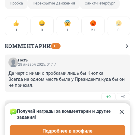
Пробка
Перекрытие движения
Санкт-Петербург
1
3
1
21
0
КОММЕНТАРИИ
11
Гость
28 января 2025, 01:17
Да черт с ними с пробками,лишь бы Кнопка

Всегда на одном месте была у Президента,куда бы он 
не приехал.
+0
–0
Гость
27 января 2025, 18:29
Получай награды за комментарии и другие 
задания!
гостю должно быть стыдно за свой комментарий!!!, 
снятие блокады главный праздник нашего города!!! 
Подробнее в профиле
🤛👍👍❤❤❤и понаехавшим этого не понять!!! 