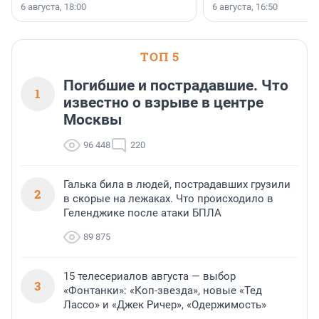
номинации «Самый
6 августа, 18:00
6 августа, 16:50
клиентоориентированн
застройщик Ленинград
области».
ТОП 5
Погибшие и пострадавшие. Что
1
известно о взрыве в центре
Москвы
96 448
220
Галька била в людей, пострадавших грузили
2
в скорые на лежаках. Что происходило в
Геленджике после атаки БПЛА
89 875
15 телесериалов августа — выбор
3
«Фонтанки»: «Коп-звезда», новые «Тед
Лассо» и «Джек Ричер», «Одержимость»