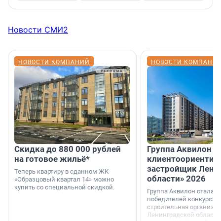
Новости СМИ2
НОВОСТИ КОМПАНИЙ
НОВОСТИ КОМПАНИ
Скидка до 880 000 рублей
Группа Аквилон 
на готовое жильё*
клиентоориентир
застройщик Лени
Теперь квартиру в сданном ЖК
области» 2026
«Образцовый квартал 14» можно
купить со специальной скидкой.
Группа Аквилон стала 
победителей конкурса 
строительная организа
Ленинградской области 