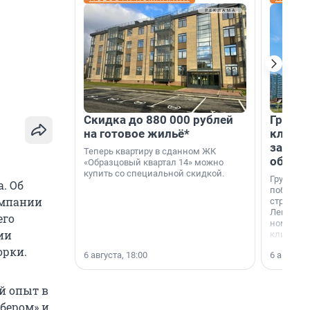
Скидка до 880 000 рублей
Группа
на готовое жильё*
клиен
застро
Теперь квартиру в сданном ЖК
област
«Образцовый квартал 14» можно
купить со специальной скидкой.
Группа А
. Об
победите
омпании
строител
Ленингра
его
номинац
ии
клиенто
застройщ
орки.
6 августа, 18:00
6 августа,
области»
й опыт в
бером» и