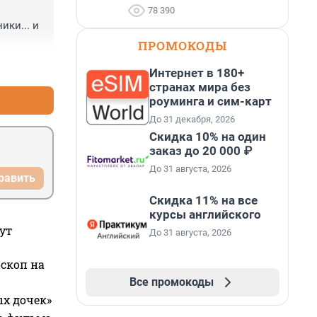
78 390
ки... и 
ПРОМОКОДЫ
+0
–0
Интернет в 180+
странах мира без
роуминга и сим-карт
До 31 декабря, 2026
Скидка 10% на один
заказ до 20 000 ₽
До 31 августа, 2026
равить
Скидка 11% на все
курсы английского
ут
До 31 августа, 2026
оскоп на
Все промокоды
ых дочек»