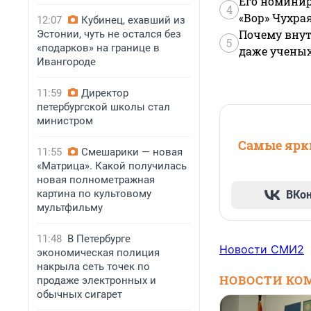
Его номинир
4
«Вор» Чухра
12:07
Кубинец, ехавший из
Почему внут
Эстонии, чуть не остался без
5
«подарков» на границе в
даже учены
Ивангороде
11:59
Директор
петербургской школы стал
министром
Самые ярки
11:55
Смешарики — новая
«Матрица». Какой получилась
новая полнометражная
картина по культовому
ВКо
мультфильму
11:48
В Петербурге
Новости СМИ2
экономическая полиция
накрыла сеть точек по
НОВОСТИ КО
продаже электронных и
обычных сигарет