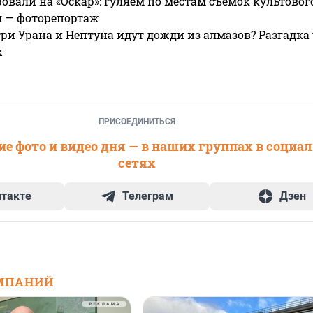
овали на «Оскар»: гуляем по местам съемок культово
я — фоторепортаж
ри Урана и Нептуна идут дожди из алмазов? Разгадка
х
ПРИСОЕДИНИТЬСЯ
е фото и видео дня — в наших группах в социа
сетях
нтакте
Телеграм
Дзен
МПАНИЙ