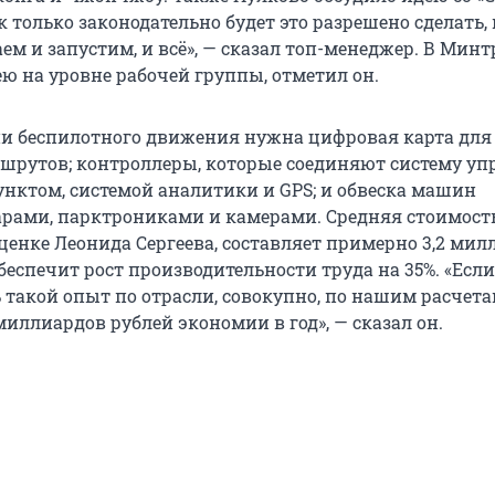
к только законодательно будет это разрешено сделать,
аем и запустим, и всё», — сказал топ-менеджер. В Минт
ю на уровне рабочей группы, отметил он.
и беспилотного движения нужна цифровая карта для
шрутов; контроллеры, которые соединяют систему уп
нктом, системой аналитики и GPS; и обвеска машин
арами, парктрониками и камерами. Средняя стоимость
ценке Леонида Сергеева, составляет примерно 3,2 мил
обеспечит рост производительности труда на 35%. «Если
такой опыт по отрасли, совокупно, по нашим расчетам
миллиардов рублей экономии в год», — сказал он.