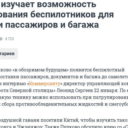
 изучает возможность
ования беспилотников для
и пассажиров и багажа
4 723
тариев
лково «в обозримом будущем» появится беспилотный
оставки пассажиров, документов и багажа до самолета
в интервью «
Коммерсанту
» директор управляющей к
ота Северной столицы» Леонид Сергеев 22 января. По 
такую технику можно использовать при патрулирован
я сбора противообледенительных жидкостей и снегоуб
здушной гавани посетили Китай, чтобы изучить тако
конга и Чжэнчжоу. Также Пулково обсудило идею со «С