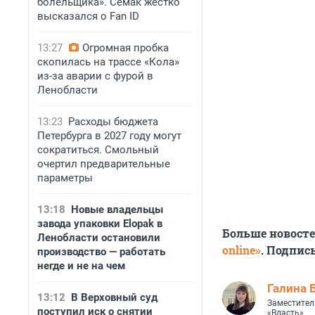
болельщика». Семак жестко
высказался о Fan ID
13:27
Огромная пробка
скопилась на трассе «Кола»
из-за аварии с фурой в
Ленобласти
13:23
Расходы бюджета
Петербурга в 2027 году могут
сократиться. Смольный
очертил предварительные
параметры
13:18
Новые владельцы
завода упаковки Elopak в
Больше новост
Ленобласти остановили
online»
. Подпис
производство — работать
негде и не на чем
Галина 
13:12
В Верховный суд
Заместител
поступил иск о снятии
«Власть»