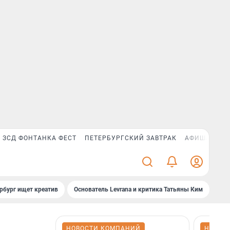
ЗСД ФОНТАНКА ФЕСТ
ПЕТЕРБУРГСКИЙ ЗАВТРАК
АФИША PLUS
рбург ищет креатив
Основатель Levrana и критика Татьяны Ким
Зач
НОВОСТИ КОМПАНИЙ
НОВОС