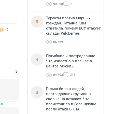
90 898
7
Теракты против мирных
3
граждан. Татьяна Ким
ответила, почему ВСУ атакует
0
склады Wildberries
86 569
Погибшие и пострадавшие.
4
Что известно о взрыве в
центре Москвы
84 393
216
Галька била в людей,
5
пострадавших грузили в
скорые на лежаках. Что
происходило в Геленджике
+0
–0
после атаки БПЛА