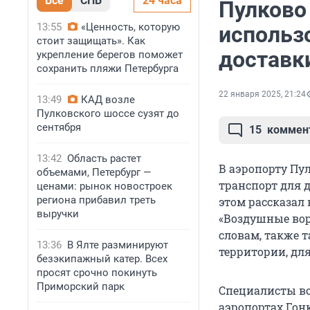
Все
СПБ
24 часа
Пулково
13:55
«Ценность, которую
использ
стоит защищать». Как
доставк
укрепление берегов поможет
сохранить пляжи Петербурга
22 января 2025, 21:24
13:49
КАД возле
Пулковского шоссе сузят до
сентября
15
коммен
13:42
Область растет
В аэропорту Пу
объемами, Петербург —
транспорт для д
ценами: рынок новостроек
региона прибавил треть
этом рассказал 
выручки
«Воздушные вор
словам, также 
13:36
В Ялте разминируют
территории, дл
безэкипажный катер. Всех
просят срочно покинуть
Приморский парк
Специалисты во
аэропортах Гон