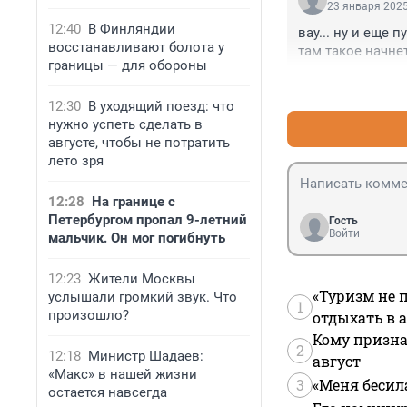
23 января 2025
12:40
В Финляндии
вау... ну и еще 
восстанавливают болота у
там такое начнет
границы — для обороны
12:30
В уходящий поезд: что
нужно успеть сделать в
августе, чтобы не потратить
лето зря
12:28
На границе с
Петербургом пропал 9-летний
Гость
Войти
мальчик. Он мог погибнуть
12:23
Жители Москвы
«Туризм не 
услышали громкий звук. Что
1
произошло?
отдыхать в а
Кому призна
2
12:18
Министр Шадаев:
август
«Макс» в нашей жизни
3
«Меня бесил
остается навсегда