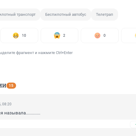
илотный транспорт
Беспилотный автобус
Телетрап
10
2
0
ыделите фрагмент и нажмите Ctrl+Enter
ИИ
15
, 08:20
называла............