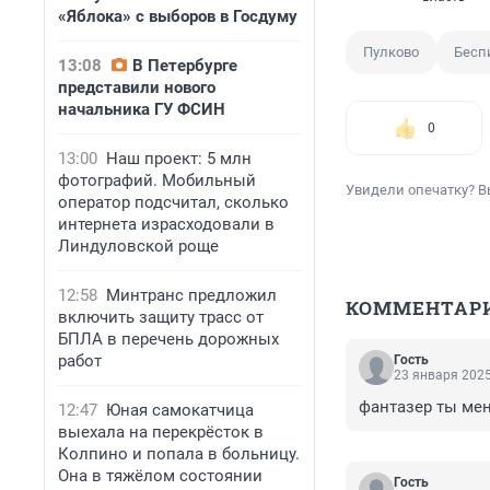
«Яблока» с выборов в Госдуму
Пулково
Бесп
13:08
В Петербурге
представили нового
начальника ГУ ФСИН
0
13:00
Наш проект: 5 млн
фотографий. Мобильный
Увидели опечатку? В
оператор подсчитал, сколько
интернета израсходовали в
Линдуловской роще
12:58
Минтранс предложил
КОММЕНТАР
включить защиту трасс от
БПЛА в перечень дорожных
работ
Гость
23 января 2025
фантазер ты меня 
12:47
Юная самокатчица
выехала на перекрёсток в
Колпино и попала в больницу.
Она в тяжёлом состоянии
Гость