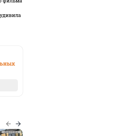
го фильма
 удивила
льных