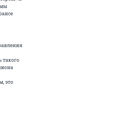
 мы
рансе
равления
 такого
лиона
, это