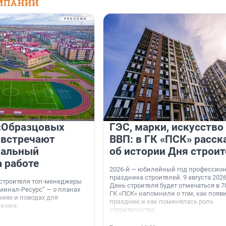
МПАНИЙ
«Образцовых
ГЭС, марки, искусство
 встречают
ВВП: в ГК «ПСК» расск
нальный
об истории Дня строит
а работе
2026-й — юбилейный год профессио
праздника строителей. 9 августа 2026
 строителя топ-менеджеры
День строителя будет отмечаться в 70
минал-Ресурс“ — о планах
ГК «ПСК» напомнили о том, как появ
иях и поводах для
праздник и как поменялась роль
мизма.
строительства.