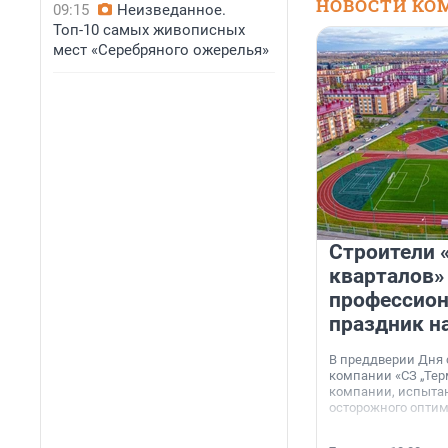
НОВОСТИ КО
09:15
Неизведанное.
Топ-10 самых живописных
мест «Серебряного ожерелья»
Строители 
кварталов»
профессио
праздник н
В преддверии Дня
компании «СЗ „Тер
компании, испытан
осторожного опти