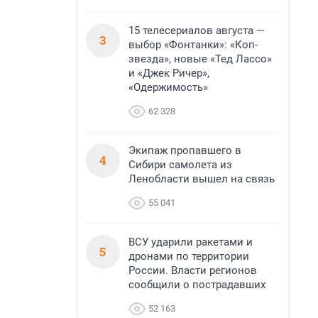
15 телесериалов августа —
3
выбор «Фонтанки»: «Коп-
звезда», новые «Тед Лассо»
и «Джек Ричер»,
«Одержимость»
62 328
Экипаж пропавшего в
4
Сибири самолета из
Ленобласти вышел на связь
55 041
ВСУ ударили ракетами и
5
дронами по территории
России. Власти регионов
сообщили о пострадавших
52 163