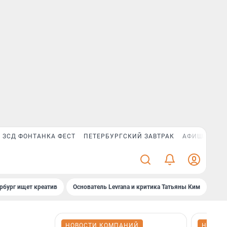
ЗСД ФОНТАНКА ФЕСТ
ПЕТЕРБУРГСКИЙ ЗАВТРАК
АФИША PLUS
рбург ищет креатив
Основатель Levrana и критика Татьяны Ким
Зач
НОВОСТИ КОМПАНИЙ
НОВОС