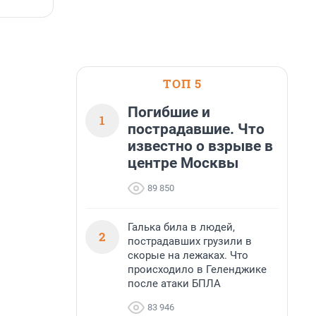
7 августа, 14:59
7
ТОП 5
Погибшие и
1
пострадавшие. Что
известно о взрыве в
центре Москвы
89 850
Галька била в людей,
2
пострадавших грузили в
скорые на лежаках. Что
происходило в Геленджике
после атаки БПЛА
83 946