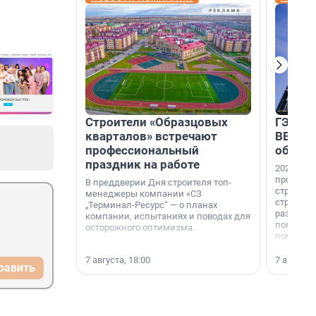
Строители «Образцовых
ГЭС, м
кварталов» встречают
ВВП: в
профессиональный
об ист
праздник на работе
2026-й —
професси
В преддверии Дня строителя топ-
строителе
менеджеры компании «СЗ
строителя
„Терминал-Ресурс“ — о планах
раз. В ГК
компании, испытаниях и поводах для
появился
осторожного оптимизма.
поменяла
7 августа, 18:00
7 августа,
равить