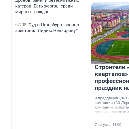
дронов, ракет и безэкипажных
катеров. Есть жертвы среди
мирных граждан
07/08
Суд в Петербурге заочно
арестовал Лидию Невзорову*
Строители 
кварталов»
профессио
праздник н
В преддверии Дня
компании «СЗ „Тер
компании, испытан
осторожного опти
7 августа, 18:00