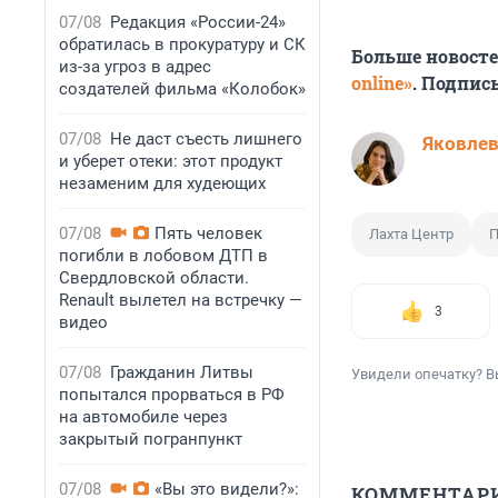
07/08
Редакция «России-24»
обратилась в прокуратуру и СК
Больше новост
из-за угроз в адрес
online»
. Подпис
создателей фильма «Колобок»
07/08
Не даст съесть лишнего
Яковле
и уберет отеки: этот продукт
незаменим для худеющих
07/08
Пять человек
Лахта Центр
П
погибли в лобовом ДТП в
Свердловской области.
Renault вылетел на встречку —
3
видео
07/08
Гражданин Литвы
Увидели опечатку? В
попытался прорваться в РФ
на автомобиле через
закрытый погранпункт
07/08
«Вы это видели?»:
КОММЕНТАР