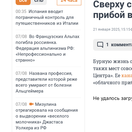
Все
СПБ
24 часа
Сверху 
00:35
Испания вводит
прибой в
пограничный контроль для
путешественников из Италии
21 января 2025, 15:15
07/08
Во Французских Альпах
погибла россиянка.
1
коммент
Федерация альпинизма РФ:
«Непрофессионально и
странно»
Бурную жизнь об
таких мест совс
07/08
Названа профессия,
Центра». Ее
кан
представители которой реже
«облачного приб
всего умирают от болезни
Альцгеймера
Не удалось загр
07/08
Мизулина
отреагировала на сообщения
о выдворении «веселого
молочника» Джастаса
Уолкера из РФ