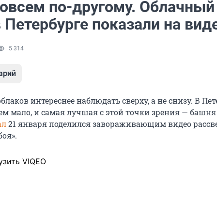
совсем по-другому. Облачный
 Петербурге показали на вид
5 314
арий
лаков интереснее наблюдать сверху, а не снизу. В Пет
ем мало, и самая лучшая с этой точки зрения — башня
ал
21 января поделился завораживающим видео рассв
оя».
узить VIQEO