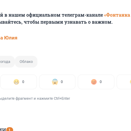
ей в нашем официальном телеграм-канале
«Фонтанка
ывайтесь, чтобы первыми узнавать о важном.
ва Юлия
огода
Облако
0
0
0
ыделите фрагмент и нажмите Ctrl+Enter
ИИ
1