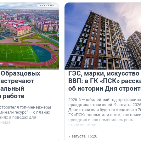
«Образцовых
ГЭС, марки, искусство
 встречают
ВВП: в ГК «ПСК» расск
нальный
об истории Дня строит
а работе
2026-й — юбилейный год профессио
праздника строителей. 9 августа 2026
 строителя топ-менеджеры
День строителя будет отмечаться в 70
минал-Ресурс“ — о планах
ГК «ПСК» напомнили о том, как появ
иях и поводах для
праздник и как поменялась роль
мизма.
строительства.
7 августа, 16:20