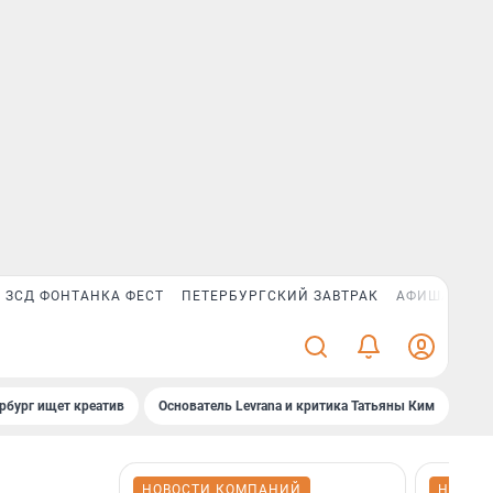
ЗСД ФОНТАНКА ФЕСТ
ПЕТЕРБУРГСКИЙ ЗАВТРАК
АФИША PLUS
рбург ищет креатив
Основатель Levrana и критика Татьяны Ким
Зач
НОВОСТИ КОМПАНИЙ
НОВОС