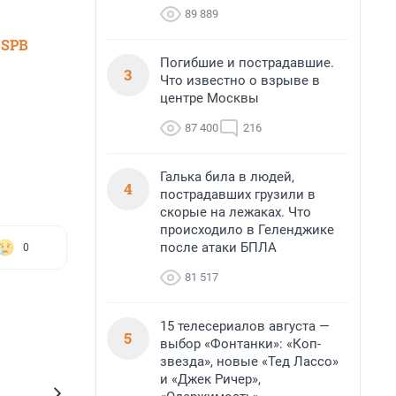
89 889
 SPB
Погибшие и пострадавшие.
3
Что известно о взрыве в
центре Москвы
87 400
216
Галька била в людей,
4
пострадавших грузили в
скорые на лежаках. Что
происходило в Геленджике
после атаки БПЛА
0
81 517
15 телесериалов августа —
5
выбор «Фонтанки»: «Коп-
звезда», новые «Тед Лассо»
и «Джек Ричер»,