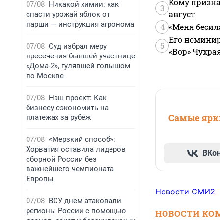
Кому призна
07/08
Никакой химии: как
3
август
спасти урожай яблок от
парши — инструкция агронома
4
«Меня бесил
Его номинир
5
07/08
Суд избрал меру
«Вор» Чухра
пресечения бывшей участнице
«Дома-2», гулявшей голышом
по Москве
07/08
Наш проект: Как
бизнесу сэкономить на
Самые ярки
платежах за рубеж
07/08
«Мерзкий способ»:
Хорватия оставила лидеров
ВКо
сборной России без
важнейшего чемпионата
Европы
Новости СМИ2
07/08
ВСУ днем атаковали
регионы России с помощью
НОВОСТИ КО