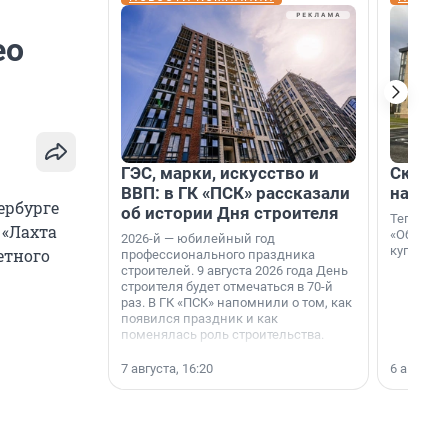
ео
ГЭС, марки, искусство и
Скидка
ВВП: в ГК «ПСК» рассказали
на гот
ербурге
об истории Дня строителя
Теперь к
 «Лахта
«Образцо
2026-й — юбилейный год
купить с
етного
профессионального праздника
строителей. 9 августа 2026 года День
строителя будет отмечаться в 70-й
раз. В ГК «ПСК» напомнили о том, как
появился праздник и как
поменялась роль строительства.
7 августа, 16:20
6 августа,