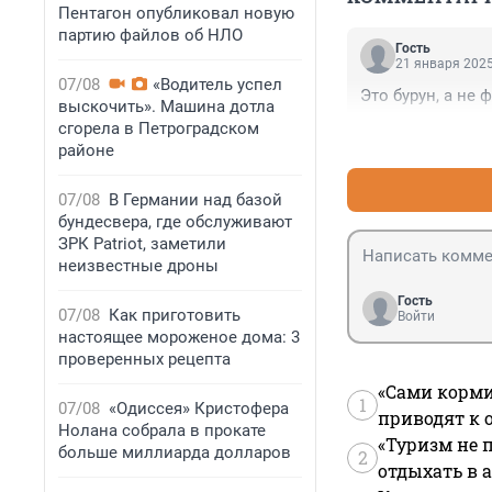
Пентагон опубликовал новую
партию файлов об НЛО
Гость
21 января 2025
07/08
«Водитель успел
Это бурун, а не 
выскочить». Машина дотла
сгорела в Петроградском
районе
07/08
В Германии над базой
бундесвера, где обслуживают
ЗРК Patriot, заметили
неизвестные дроны
Гость
07/08
Как приготовить
Войти
настоящее мороженое дома: 3
проверенных рецепта
«Сами корми
1
07/08
«Одиссея» Кристофера
приводят к 
Нолана собрала в прокате
«Туризм не 
больше миллиарда долларов
2
отдыхать в а