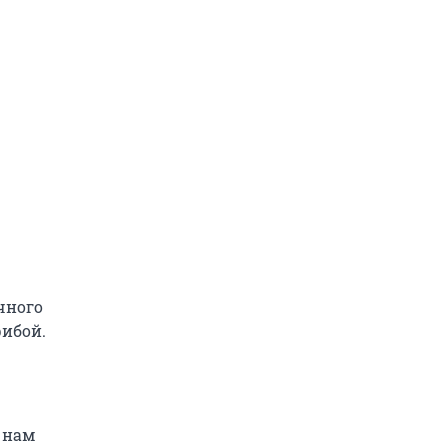
чного
рибой.
 нам