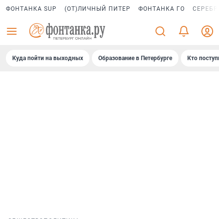
ФОНТАНКА SUP
(ОТ)ЛИЧНЫЙ ПИТЕР
ФОНТАНКА ГО
СЕРЕБР
Куда пойти на выходных
Образование в Петербурге
Кто поступ