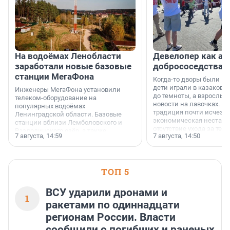
На водоёмах Ленобласти
Девелопер как ар
заработали новые базовые
добрососедства
станции МегаФона
Когда-то дворы были ме
дети играли в казаков-
Инженеры МегаФона установили
до темноты, а взрослые
телеком-оборудование на
новости на лавочках. В 1
популярных водоёмах
традиция почти исчезл
Ленинградской области. Базовые
экономическая нестаби
станции вблизи Лемболовского и
отсутствие ухода за те
Раздолинского озёр, а также
7 августа, 14:59
7 августа, 14:50
сделали своё дело.
недалеко от Большого Тосненского
водопада.
ТОП 5
ВСУ ударили дронами и
1
ракетами по одиннадцати
регионам России. Власти
сообщили о погибших и раненых