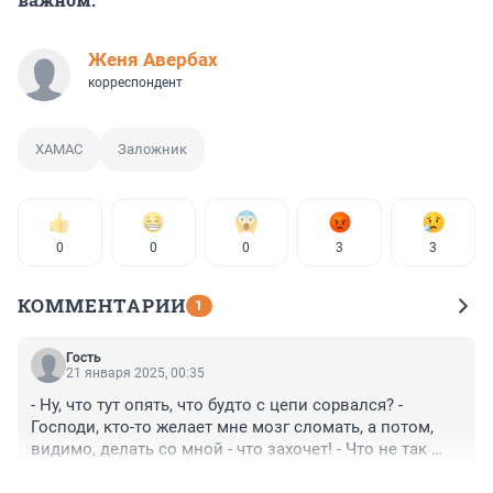
Женя Авербах
корреспондент
ХАМАС
Заложник
0
0
0
3
3
КОММЕНТАРИИ
1
Гость
21 января 2025, 00:35
- Ну, что тут опять, что будто с цепи сорвался? - 
Господи, кто-то желает мне мозг сломать, а потом, 
видимо, делать со мной - что захочет! - Что не так 
опять? - Смотри: "...группировка не освободит 
+0
–0