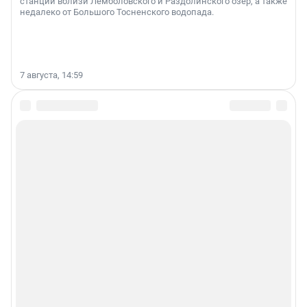
станции вблизи Лемболовского и Раздолинского озёр, а также
недалеко от Большого Тосненского водопада.
7 августа, 14:59