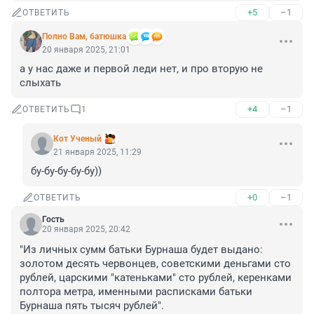
+5
–1
ОТВЕТИТЬ
Полно Вам, батюшка
20 января 2025, 21:01
а у нас даже и первой леди нет, и про вторую не 
слыхать
+4
–1
ОТВЕТИТЬ
1
Кот Ученый
21 января 2025, 11:29
бу-бу-бу-бу-бу))
+0
–1
ОТВЕТИТЬ
Гость
20 января 2025, 20:42
"Из личных сумм батьки Бурнаша будет выдано: 
золотом десять червонцев, советскими деньгами сто 
рублей, царскими "катеньками" сто рублей, керенками 
полтора метра, именными расписками батьки 
Бурнаша пять тысяч рублей".