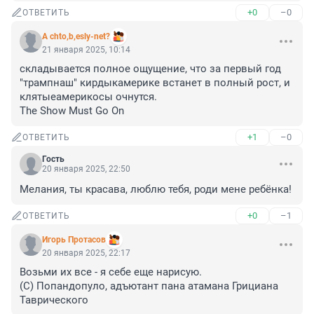
+0
–0
ОТВЕТИТЬ
A chto,b,esly-net?
21 января 2025, 10:14
складывается полное ощущение, что за первый год 
"трампнаш" кирдыкамерике встанет в полный рост, и 
клятыеамерикосы очнутся. 

The Show Must Go On
+1
–0
ОТВЕТИТЬ
Гость
20 января 2025, 22:50
Мелания, ты красава, люблю тебя, роди мене ребёнка!
+0
–1
ОТВЕТИТЬ
Игорь Протасов
20 января 2025, 22:17
Возьми их все - я себе еще нарисую.

(С) Попандопуло, адъютант пана атамана Грициана 
Таврического