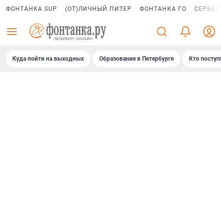
ФОНТАНКА SUP
(ОТ)ЛИЧНЫЙ ПИТЕР
ФОНТАНКА ГО
СЕРЕБР
Куда пойти на выходных
Образование в Петербурге
Кто поступ