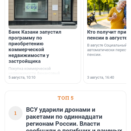
Банк Казани запустил
Кто получит приб
программу по
пенсии в августе
приобретению
В августе Социальный 
коммерческой
автоматически пересчи
недвижимости у
пенсии.
застройщика
Покупка коммерческой
недвижимости финансовый
5 августа, 10:10
3 августа, 16:40
инструмент, доступный для многих
предпринимателей. Будь то новый
офис, склад, торговое помещение
или готовый арендный бизнес —
успех сделки зависит от правильного
ТОП 5
выбора объекта и грамотного
финансирования.
ВСУ ударили дронами и
1
ракетами по одиннадцати
регионам России. Власти
сообщили о погибших и раненых