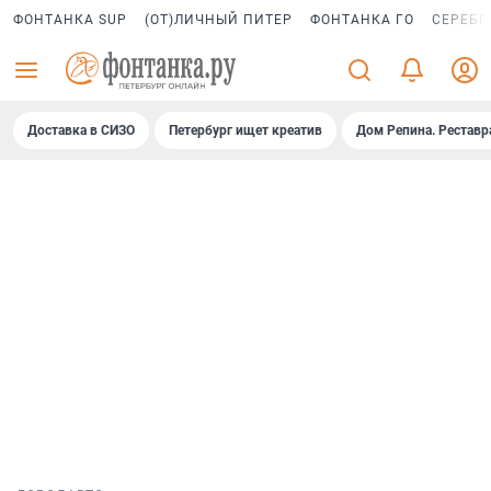
ФОНТАНКА SUP
(ОТ)ЛИЧНЫЙ ПИТЕР
ФОНТАНКА ГО
СЕРЕБР
Доставка в СИЗО
Петербург ищет креатив
Дом Репина. Реставр