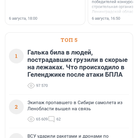
победителей конкурса 
строительная организа
Ленинградской области 
номинации «Самый
6 августа, 18:00
6 августа, 16:50
клиентоориентированн
застройщик Ленинград
области».
ТОП 5
Галька била в людей,
1
пострадавших грузили в скорые
на лежаках. Что происходило в
Геленджике после атаки БПЛА
97 570
Экипаж пропавшего в Сибири самолета из
2
Ленобласти вышел на связь
65 609
62
ВСУ ударили ракетами и дронами по