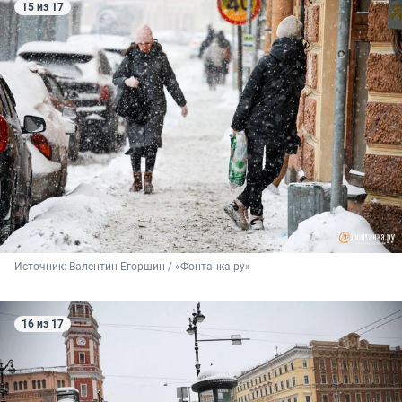
15 из 17
Источник: 
Валентин Егоршин / «Фонтанка.ру»
16 из 17