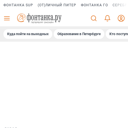
ФОНТАНКА SUP
(ОТ)ЛИЧНЫЙ ПИТЕР
ФОНТАНКА ГО
СЕРЕБР
Куда пойти на выходных
Образование в Петербурге
Кто поступ