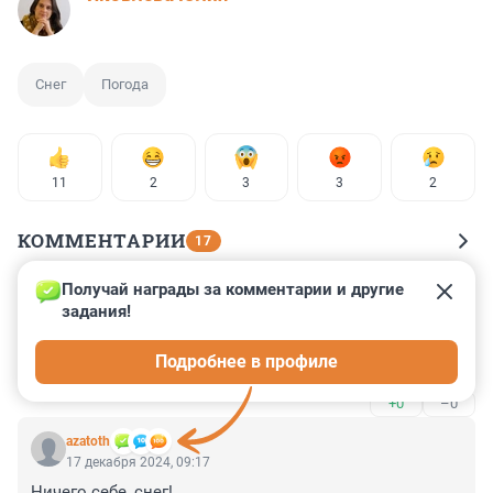
Снег
Погода
11
2
3
3
2
КОММЕНТАРИИ
17
Получай награды за комментарии и другие 
Гость
17 декабря 2024, 13:51
задания!
Всем привет. Зима пришла нежданно ,а значит во 
Подробнее в профиле
дворах снег уберут весной,это у нас каждый год так
+0
–0
azatoth
17 декабря 2024, 09:17
Ничего себе, снег!