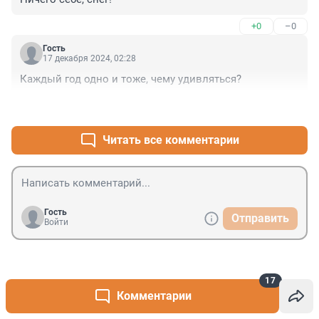
+0
–0
Гость
17 декабря 2024, 02:28
Каждый год одно и тоже, чему удивляться?
+0
–0
Читать все комментарии
Гость
Отправить
Войти
«Сами кормите свои будущие опухоли». Биолог
17
Комментарии
1
назвал продукты, которые приводят к
онкологии