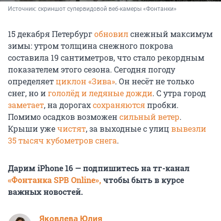
Источник: 
скриншот супервидовой веб-камеры «Фонтанки»
15 декабря Петербург
обновил
снежный максимум
зимы: утром толщина снежного покрова
составила 19 сантиметров, что стало рекордным
показателем этого сезона. Сегодня погоду
определяет
циклон «Зива»
. Он несёт не только
снег, но и
гололёд и ледяные дожди
. С утра город
заметает
, на дорогах
сохраняются
пробки.
Помимо осадков возможен
сильный ветер
.
Крыши уже
чистят
, за выходные с улиц
вывезли
35 тысяч кубометров снега
.
Дарим iPhone 16 — подпишитесь на тг-канал
«Фонтанка SPB Online»,
чтобы быть в курсе
важных новостей.
Яковлева Юлия