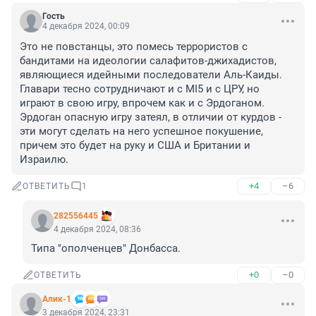
Гость
4 декабря 2024, 00:09
Это не повстанцы, это помесь террористов с 
бандитами на идеологии салафитов-джихадистов, 
являющиеся идейными последователи Аль-Каиды. 

Главари тесно сотрудничают и с MI5 и с ЦРУ, но 
играют в свою игру, впрочем как и с Эрдоганом.

Эрдоган опасную игру затеял, в отличии от курдов - 
эти могут сделать на него успешное покушение, 
причем это будет на руку и США и Британии и 
Израилю.
+4
–6
ОТВЕТИТЬ
1
282556445
4 декабря 2024, 08:36
Типа "ополченцев" Донбасса.
+0
–0
ОТВЕТИТЬ
Алик-1
3 декабря 2024, 23:31