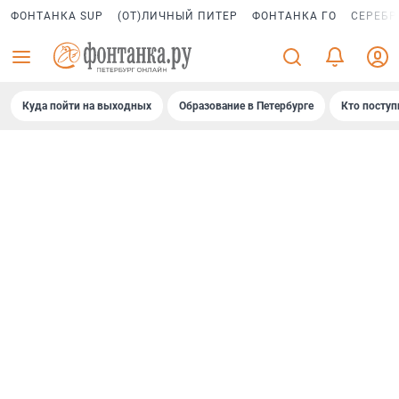
ФОНТАНКА SUP
(ОТ)ЛИЧНЫЙ ПИТЕР
ФОНТАНКА ГО
СЕРЕБР
Куда пойти на выходных
Образование в Петербурге
Кто поступ