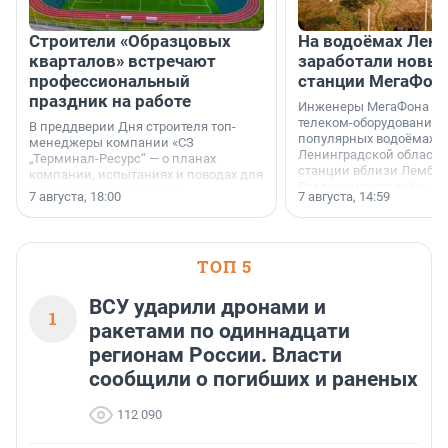
Строители «Образцовых
На водоёмах Лен
кварталов» встречают
заработали новы
профессиональный
станции МегаФон
праздник на работе
Инженеры МегаФона ус
телеком-оборудование 
В преддверии Дня строителя топ-
популярных водоёмах
менеджеры компании «СЗ
Ленинградской области
„Терминал-Ресурс“ — о планах
станции вблизи Лембол
компании, испытаниях и поводах для
Раздолинского озёр, а 
осторожного оптимизма.
7 августа, 18:00
7 августа, 14:59
недалеко от Большого Т
водопада.
ТОП 5
ВСУ ударили дронами и
1
ракетами по одиннадцати
регионам России. Власти
сообщили о погибших и раненых
112 090