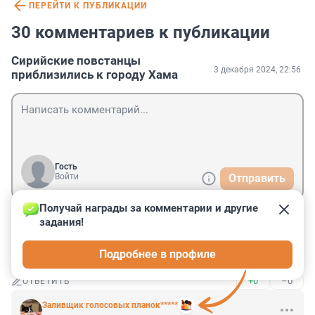
ПЕРЕЙТИ К ПУБЛИКАЦИИ
30 комментариев к публикации
Сирийские повстанцы
3 декабря 2024, 22:56
приблизились к городу Хама
Гость
Войти
Отправить
Получай награды за комментарии и другие 
задания!
Гость
4 декабря 2024, 09:23
Подробнее в профиле
Скоро у Золотого Батона сосед новый появится
+0
–0
ОТВЕТИТЬ
Заливщик голосовых планок*****