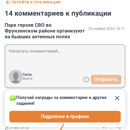
ПЕРЕЙТИ К ПУБЛИКАЦИИ
14 комментариев к публикации
Парк героев СВО во
28 ноября 2024, 18:11
Фрунзенском районе организуют
на бывших антенных полях
Гость
Войти
Отправить
Получай награды за комментарии и другие 
Гость
28 ноября 2024, 22:14
задания!
парк - это неплохо

Подробнее в профиле
потом переименуем
+1
–0
ОТВЕТИТЬ