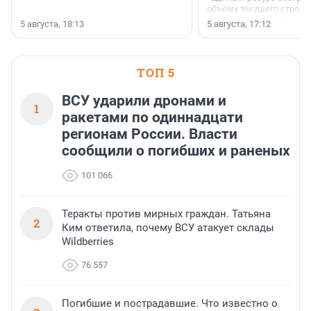
объёму текущего строит
Ленинградской области
5 августа, 18:13
5 августа, 17:12
время компания реализу
185 429 кв. метров жиль
больше, чем в 1 квартал
ТОП 5
ВСУ ударили дронами и
1
ракетами по одиннадцати
регионам России. Власти
сообщили о погибших и раненых
101 066
Теракты против мирных граждан. Татьяна
2
Ким ответила, почему ВСУ атакует склады
Wildberries
76 557
Погибшие и пострадавшие. Что известно о