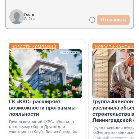
Гость
Войти
Отправить
НОВОСТИ КОМПАНИЙ
НОВОСТИ КОМПАНИ
ГК «КВС» расширяет
Группа Аквилон н
возможности программы
увеличила объём 
лояльности
строительства в
Ленинградской о
Группа компаний «КВС» обновила
программу «Карта Друга» для
Группа Аквилон входит 
участников «Клуба Ваших Соседей».
рейтинга независимого
«Единый ресурс застро