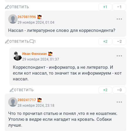
+1
–1
ОТВЕТИТЬ
267081996
29 ноября 2024, 01:04
Нассал - литературное слово для корреспондента?
+2
–2
ОТВЕТИТЬ
1
Иван Финкман
29 ноября 2024, 01:37
Корреспондент - информатор, а не литератор. И 
если кот нассал, то значит так и информируем - кот 
нассал.
+2
–0
ОТВЕТИТЬ
280241717
28 ноября 2024, 23:18
Что то прочитал статью и понял ,что я не кошатник. 
Утоплю в ведре если нагадит на кровать. Собаки 
лучше.