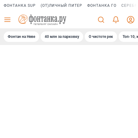
ФОНТАНКА SUP
(ОТ)ЛИЧНЫЙ ПИТЕР
ФОНТАНКА ГО
СЕРЕБР
Фонтан на Неве
40 млн за парковку
О чистоте рек
Топ-10, 