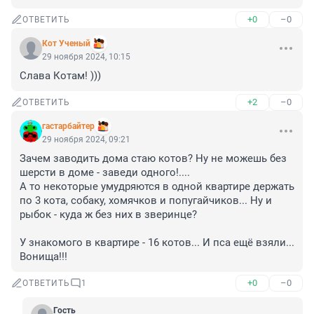
+0
–0
ОТВЕТИТЬ
Кот Ученый
29 ноября 2024, 10:15
Слава Котам! )))
+2
–0
ОТВЕТИТЬ
гастарбайтер
29 ноября 2024, 09:21
Зачем заводить дома стаю котов? Ну не можешь без 
шерсти в доме - заведи одного!.... 

А то некоторые умудряются в одной квартире держать 
по 3 кота, собаку, хомячков и попугайчиков... Ну и 
рыбок - куда ж без них в зверинце?

У знакомого в квартире - 16 котов... И пса ещё взяли... 
Вонища!!!
+0
–0
ОТВЕТИТЬ
1
Гость