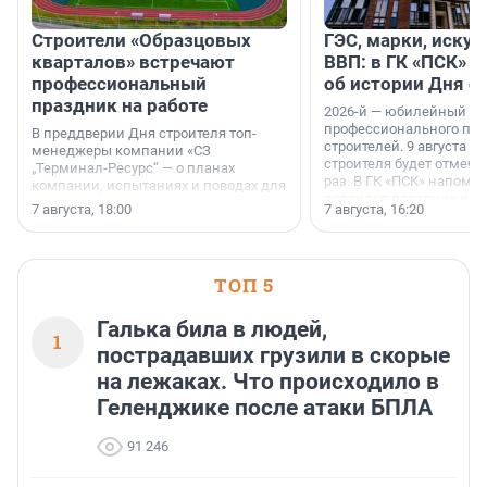
Строители «Образцовых
ГЭС, марки, искус
кварталов» встречают
ВВП: в ГК «ПСК» р
профессиональный
об истории Дня с
праздник на работе
2026-й — юбилейный го
профессионального пр
В преддверии Дня строителя топ-
строителей. 9 августа 2
менеджеры компании «СЗ
строителя будет отмечат
„Терминал-Ресурс“ — о планах
раз. В ГК «ПСК» напомни
компании, испытаниях и поводах для
появился праздник и к
осторожного оптимизма.
7 августа, 18:00
7 августа, 16:20
поменялась роль строит
ТОП 5
Галька била в людей,
1
пострадавших грузили в скорые
на лежаках. Что происходило в
Геленджике после атаки БПЛА
91 246