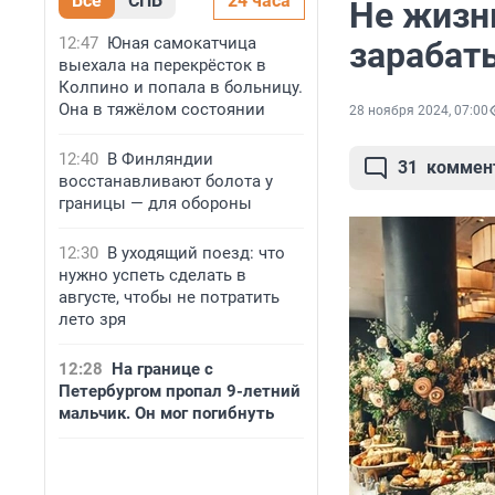
Все
СПБ
24 часа
Не жизнь
12:47
Юная самокатчица
зарабат
выехала на перекрёсток в
Колпино и попала в больницу.
Она в тяжёлом состоянии
28 ноября 2024, 07:00
12:40
В Финляндии
31
коммен
восстанавливают болота у
границы — для обороны
12:30
В уходящий поезд: что
нужно успеть сделать в
августе, чтобы не потратить
лето зря
12:28
На границе с
Петербургом пропал 9-летний
мальчик. Он мог погибнуть