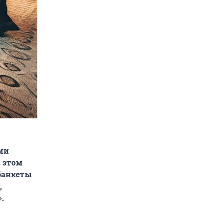
ми
в этом
банкеты
,
.