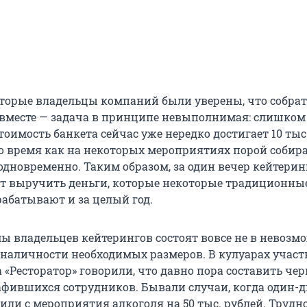
которые владельцы компаний были уверены, что собра
вместе — задача в принципе невыполнимая: слишком
тоимость банкета сейчас уже нередко достигает 10 тыс
 то время как на некоторых мероприятиях порой собир
 одновременно. Таким образом, за один вечер кейтери
 выручить деньги, которые некоторые традиционны
рабатывают и за целый год.
ы владельцев кейтерингов состоят вовсе не в невозм
 наличности необходимых размеров. В кулуарах учас
 «Ресторатор» говорили, что давно пора составить че
фившихся сотрудников. Бывали случаи, когда один-д
ли с мероприятия алкоголя на 50 тыс. рублей. Трудно