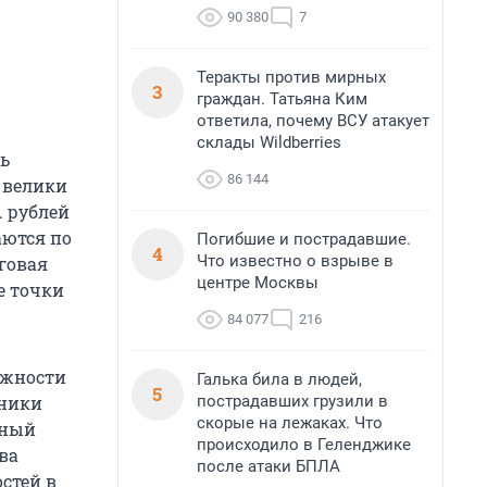
90 380
7
Теракты против мирных
3
граждан. Татьяна Ким
ответила, почему ВСУ атакует
склады Wildberries
ть
86 144
 велики
. рублей
аются по
Погибшие и пострадавшие.
4
Что известно о взрыве в
нговая
центре Москвы
е точки
84 077
216
ожности
Галька била в людей,
5
пострадавших грузили в
тники
скорые на лежаках. Что
рный
происходило в Геленджике
ва
после атаки БПЛА
стей в