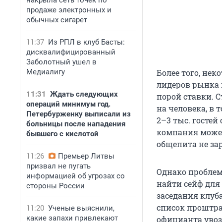
накрыла сеть точек по
продаже электронных и
обычных сигарет
11:37
Из РПЛ в клуб Басты:
дисквалифицированный
Заболотный ушел в
Медиалигу
Более того, не
лидеров рынка 
11:31
Ждать следующих
порой ставки. С
операций минимум год.
на человека, в
Петербурженку выписали из
2–3 тыс. гостей
больницы после нападения
компания может
бывшего с кислотой
общепита не за
11:26
Премьер Литвы
призвал не пугать
Однако проблем
информацией об угрозах со
найти сейф для
стороны России
заседания клуба
список проштра
11:20
Ученые выяснили,
какие запахи привлекают
официанта увози