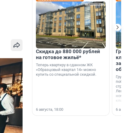
Скидка до 880 000 рублей
Группа
на готовое жильё*
клиен
застро
Теперь квартиру в сданном ЖК
област
«Образцовый квартал 14» можно
купить со специальной скидкой.
Группа А
победите
строител
Ленингра
номинац
клиенто
застройщ
6 августа, 18:00
6 августа,
области»