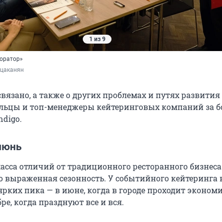
1 из 9
торатор»
цаканян
связано, а также о других проблемах и путях развити
ельцы и топ-менеджеры кейтеринговых компаний за 
ndigo.
июнь
асса отличий от традиционного ресторанного бизнеса
о выраженная сезонность. У событийного кейтеринга 
ярких пика — в июне, когда в городе проходит эконом
бре, когда празднуют все и вся.