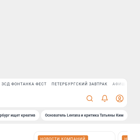
ЗСД ФОНТАНКА ФЕСТ
ПЕТЕРБУРГСКИЙ ЗАВТРАК
АФИША PLUS
рбург ищет креатив
Основатель Levrana и критика Татьяны Ким
Зач
НОВОСТИ КОМПАНИЙ
НОВОС