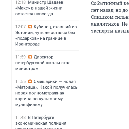
12:18
Министр Шадаев:
Событийный кей
«Макс» в нашей жизни
лет назад, но д
остается навсегда
Слишком сильно
аналитиков. Не
12:07
Кубинец, ехавший из
эксперты называ
Эстонии, чуть не остался без
«подарков» на границе в
Ивангороде
11:59
Директор
петербургской школы стал
министром
11:55
Смешарики — новая
«Матрица». Какой получилась
новая полнометражная
картина по культовому
мультфильму
11:48
В Петербурге
экономическая полиция