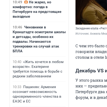
10:49
Не жарко, но
комфортно: погода в
Петербурге на предстоящие
выходные
10:46
Чиновники в
Заседание клуба «Рес
Кронштадте осмотрели школы
Источник: 
Анжела Мна
и детсады, особенно их
подвалы. Начинаются
С чем это было 
тренировки на случай атак
БПЛА
говорили влад
столом в отеле I
10:40
«Жить хочется в любом
возрасте». Екатерине
Декабрь VS 
требуется помощь в борьбе с
редким заболеванием
У этого рынка м
них — предельн
10:33
Пашинян: Армения
Петербурге два 
осознает невозможность
одновременного членства в
форум, и в дека
ЕАЭС и ЕС