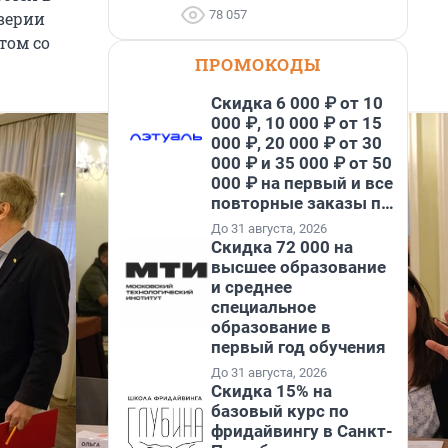
78 057
верии
том со
ПРОМОКОДЫ
Скидка 6 000 ₽ от 10
000 ₽, 10 000 ₽ от 15
000 ₽, 20 000 ₽ от 30
000 ₽ и 35 000 ₽ от 50
000 ₽ на первый и все
повторные заказы по
промокоду НАБЕРИ
До 31 августа, 2026
Скидка 72 000 на
высшее образование
и среднее
специальное
образование в
первый год обучения
До 31 августа, 2026
Скидка 15% на
базовый курс по
фридайвингу в Санкт-