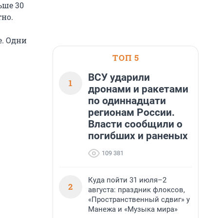
ьше 30
тно.
е. Одни
ТОП 5
ВСУ ударили
1
дронами и ракетами
по одиннадцати
регионам России.
Власти сообщили о
погибших и раненых
109 381
Куда пойти 31 июля–2
2
августа: праздник флоксов,
«Пространственный сдвиг» у
Манежа и «Музыка мира»