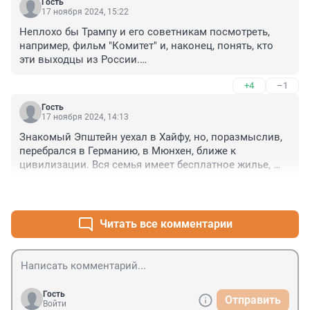
Гость
17 ноября 2024, 15:22
Неплохо бы Трампу и его советникам посмотреть, 
например, фильм "Комитет" и, наконец, понять, кто 
эти выходцы из России.

Хотя, может быть, все идет по плану. По плану 
+4
–1
китайцев.
Гость
17 ноября 2024, 14:13
Знакомый Эпштейн уехал в Хайфу, но, поразмыслив, 
перебрался в Германию, в Мюнхен, ближе к 
цивилизации. Вся семья имеет бесплатное жилье, 
медицину и наличку 👌
+3
–2
Читать все комментарии
Гость
Отправить
Войти