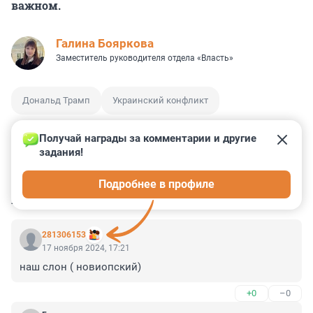
важном.
Галина Бояркова
Заместитель руководителя отдела «Власть»
Дональд Трамп
Украинский конфликт
Получай награды за комментарии и другие 
задания!
4
2
0
0
0
Подробнее в профиле
КОММЕНТАРИИ
10
281306153
17 ноября 2024, 17:21
наш слон ( новиопский)
+0
–0