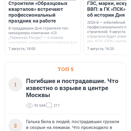
Строители «Образцовых
ГЭС, марки, искус
кварталов» встречают
ВВП: в ГК «ПСК» р
профессиональный
об истории Дня с
праздник на работе
2026-й — юбилейный го
профессионального пр
В преддверии Дня строителя топ-
строителей. 9 августа 2
менеджеры компании «СЗ
строителя будет отмечат
„Терминал-Ресурс“ — о планах
раз. В ГК «ПСК» напомни
компании, испытаниях и поводах для
появился праздник и к
осторожного оптимизма.
7 августа, 18:00
7 августа, 16:20
поменялась роль строит
ТОП 5
Погибшие и пострадавшие. Что
1
известно о взрыве в центре
Москвы
92 644
217
Галька била в людей, пострадавших грузили
2
в скорые на лежаках. Что происходило в