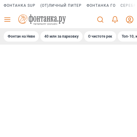
ФОНТАНКА SUP
(ОТ)ЛИЧНЫЙ ПИТЕР
ФОНТАНКА ГО
СЕРЕБР
Фонтан на Неве
40 млн за парковку
О чистоте рек
Топ-10, 