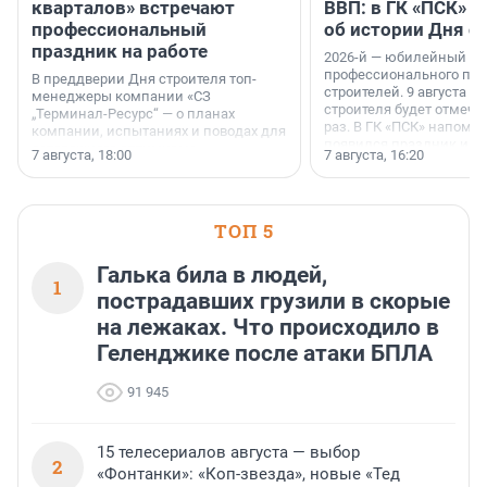
кварталов» встречают
ВВП: в ГК «ПСК» р
профессиональный
об истории Дня с
праздник на работе
2026-й — юбилейный го
профессионального пр
В преддверии Дня строителя топ-
строителей. 9 августа 2
менеджеры компании «СЗ
строителя будет отмечат
„Терминал-Ресурс“ — о планах
раз. В ГК «ПСК» напомни
компании, испытаниях и поводах для
появился праздник и к
осторожного оптимизма.
7 августа, 18:00
7 августа, 16:20
поменялась роль строит
ТОП 5
Галька била в людей,
1
пострадавших грузили в скорые
на лежаках. Что происходило в
Геленджике после атаки БПЛА
91 945
15 телесериалов августа — выбор
2
«Фонтанки»: «Коп-звезда», новые «Тед